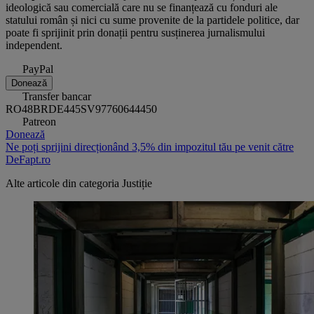
ideologică sau comercială care nu se finanțează cu fonduri ale
statului român și nici cu sume provenite de la partidele politice, dar
poate fi sprijinit prin donații pentru susținerea jurnalismului
independent.
PayPal
Donează
Transfer bancar
RO48BRDE445SV97760644450
Patreon
Donează
Ne poți sprijini direcționând 3,5% din impozitul tău pe venit către
DeFapt.ro
Alte articole din categoria
Justiție