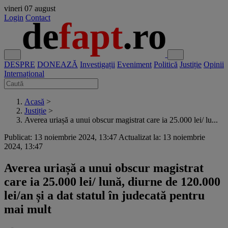
vineri
07 august
Login
Contact
DESPRE
DONEAZĂ
Investigații
Eveniment
Politică
Justiție
Opinii
Internațional
Acasă
>
Justiție
>
Averea uriașă a unui obscur magistrat care ia 25.000 lei/ lu...
Publicat: 13 noiembrie 2024, 13:47
Actualizat la: 13 noiembrie
2024, 13:47
Averea uriașă a unui obscur magistrat
care ia 25.000 lei/ lună, diurne de 120.000
lei/an și a dat statul în judecată pentru
mai mult