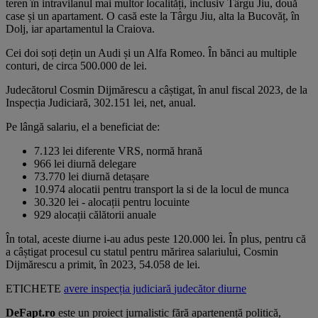
teren în intravilanul mai multor localități, inclusiv Târgu Jiu, două
case și un apartament. O casă este la Târgu Jiu, alta la Bucovăț, în
Dolj, iar apartamentul la Craiova.
Cei doi soți dețin un Audi și un Alfa Romeo. În bănci au multiple
conturi, de circa 500.000 de lei.
Judecătorul Cosmin Dijmărescu a câștigat, în anul fiscal 2023, de la
Inspecția Judiciară, 302.151 lei, net, anual.
Pe lângă salariu, el a beneficiat de:
7.123 lei diferente VRS, normă hrană
966 lei diurnă delegare
73.770 lei diurnă detașare
10.974 alocatii pentru transport la si de la locul de munca
30.320 lei - alocații pentru locuinte
929 alocații călătorii anuale
În total, aceste diurne i-au adus peste 120.000 lei. În plus, pentru că
a câștigat procesul cu statul pentru mărirea salariului, Cosmin
Dijmărescu a primit, în 2023, 54.058 de lei.
ETICHETE
avere
inspecția judiciară
judecător
diurne
DeFapt.ro
este un proiect jurnalistic fără apartenență politică,