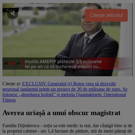
Citește articolul
Citește și:
EXCLUSIV Generalul (r) Botoș vrea să dezvolte
neuronal jandarmii printr-un proiect de 30 de milioane de euro. Se
folosesc „abordarea holistă” și metoda Quantakinetic Operational
Fitness
Averea uriașă a unui obscur magistrat
Familia Dijmărescu - soția sa este medic la stat, dar câștigă bine și de
la propriul cabinet - are 1,4 hectare de pădure, mii de metri pătrați de