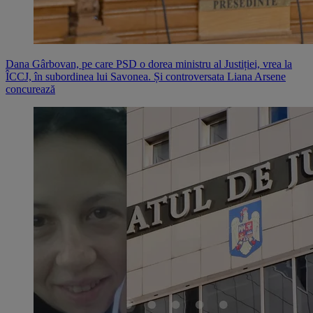
Dana Gârbovan, pe care PSD o dorea ministru al Justiției, vrea la
ÎCCJ, în subordinea lui Savonea. Și controversata Liana Arsene
concurează