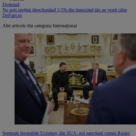
Donează
Ne poți sprijini direcționând 3,5% din impozitul tău pe venit către
DeFapt.ro
Alte articole din categoria
Internațional
Semnale favorabile Ucrainei, din SUA: noi sancțiuni contra Rusiei,