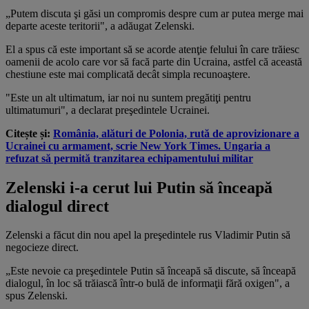
„Putem discuta şi găsi un compromis despre cum ar putea merge mai
departe aceste teritorii", a adăugat Zelenski.
El a spus că este important să se acorde atenţie felului în care trăiesc
oamenii de acolo care vor să facă parte din Ucraina, astfel că această
chestiune este mai complicată decât simpla recunoaştere.
"Este un alt ultimatum, iar noi nu suntem pregătiţi pentru
ultimatumuri", a declarat preşedintele Ucrainei.
Citește și:
România, alături de Polonia, rută de aprovizionare a
Ucrainei cu armament, scrie New York Times. Ungaria a
refuzat să permită tranzitarea echipamentului militar
Zelenski i-a cerut lui Putin să înceapă
dialogul direct
Zelenski a făcut din nou apel la preşedintele rus Vladimir Putin să
negocieze direct.
„Este nevoie ca preşedintele Putin să înceapă să discute, să înceapă
dialogul, în loc să trăiască într-o bulă de informaţii fără oxigen", a
spus Zelenski.