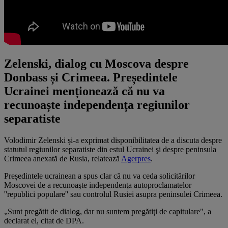
Zelenski, dialog cu Moscova despre
Donbass și Crimeea. Președintele
Ucrainei menționează că nu va
recunoaște independența regiunilor
separatiste
Volodimir Zelenski și-a exprimat disponibilitatea de a discuta despre
statutul regiunilor separatiste din estul Ucrainei şi despre peninsula
Crimeea anexată de Rusia, relatează
Agerpres
.
Președintele ucrainean a spus clar că nu va ceda solicitărilor
Moscovei de a recunoaşte independenţa autoproclamatelor
''republici populare'' sau controlul Rusiei asupra peninsulei Crimeea.
„Sunt pregătit de dialog, dar nu suntem pregătiţi de capitulare", a
declarat el, citat de DPA.