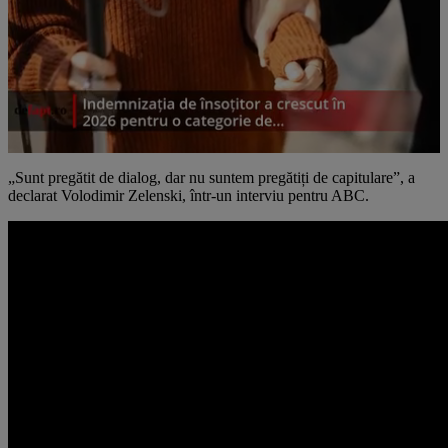
„Sunt pregătit de dialog, dar nu suntem pregătiți de capitulare”, a
declarat Volodimir Zelenski, într-un interviu pentru ABC.