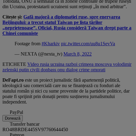
Totodată, ONU a semnalat că în zonele controlate de trupele rusești
din Ucraina, protestatarii ucraineni sunt reținuți „în mod arbitrar”.
Citește și:
Gafă majoră a diplomației ruse, spre enervarea
Beijingului: a trecut statul Taiwan pe lista țărilor
„neprietenoase”. Oficial, Rusia consideră Taiwan drept parte a
Chinei comuniste
Footage from
#Kharkiv
pic.twitter.com/uu8u1SevVa
— NEXTA (@nexta_tv)
March 8, 2022
ETICHETE
Video
rusia
ucraina
razboi
crimeea
moscova
volodimir
zelenski
putin
civili
donbass
onu
dialog
crime
omorati
DeFapt.ro
este un proiect jurnalistic fără apartenență politică,
ideologică sau comercială care nu se finanțează cu fonduri ale
statului român și nici cu sume provenite de la partidele politice, dar
poate fi sprijinit prin donații pentru susținerea jurnalismului
independent.
PayPal
Donează
Transfer bancar
RO48BRDE445SV97760644450
Patreon