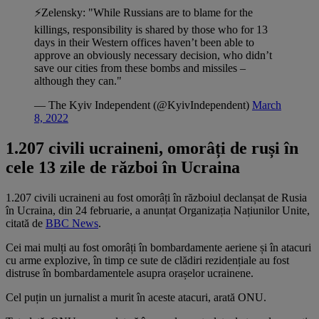
⚡️Zelensky: "While Russians are to blame for the
killings, responsibility is shared by those who for 13
days in their Western offices haven’t been able to
approve an obviously necessary decision, who didn’t
save our cities from these bombs and missiles –
although they can."
— The Kyiv Independent (@KyivIndependent)
March
8, 2022
1.207 civili ucraineni, omorâți de ruși în
cele 13 zile de război în Ucraina
1.207 civili ucraineni au fost omorâți în războiul declanșat de Rusia
în Ucraina, din 24 februarie, a anunțat Organizația Națiunilor Unite,
citată de
BBC News
.
Cei mai mulți au fost omorâți în bombardamente aeriene și în atacuri
cu arme explozive, în timp ce sute de clădiri rezidențiale au fost
distruse în bombardamentele asupra orașelor ucrainene.
Cel puțin un jurnalist a murit în aceste atacuri, arată ONU.