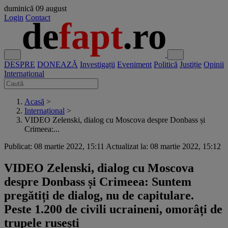
duminică
09 august
Login
Contact
DESPRE
DONEAZĂ
Investigații
Eveniment
Politică
Justiție
Opinii
Internațional
Acasă
>
Internațional
>
VIDEO Zelenski, dialog cu Moscova despre Donbass și
Crimeea:...
Publicat: 08 martie 2022, 15:11
Actualizat la: 08 martie 2022, 15:12
VIDEO Zelenski, dialog cu Moscova
despre Donbass și Crimeea: Suntem
pregătiți de dialog, nu de capitulare.
Peste 1.200 de civili ucraineni, omorâți de
trupele rusești