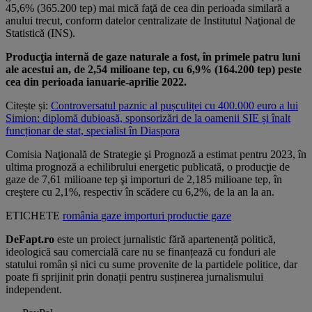
45,6% (365.200 tep) mai mică faţă de cea din perioada similară a
anului trecut, conform datelor centralizate de Institutul Naţional de
Statistică (INS).
Producţia internă de gaze naturale a fost, în primele patru luni
ale acestui an, de 2,54 milioane tep, cu 6,9% (164.200 tep) peste
cea din perioada ianuarie-aprilie 2022.
Citește și:
Controversatul paznic al pușculiței cu 400.000 euro a lui
Simion: diplomă dubioasă, sponsorizări de la oamenii SIE și înalt
funcționar de stat, specialist în Diaspora
Comisia Naţională de Strategie şi Prognoză a estimat pentru 2023, în
ultima prognoză a echilibrului energetic publicată, o producţie de
gaze de 7,61 milioane tep şi importuri de 2,185 milioane tep, în
creştere cu 2,1%, respectiv în scădere cu 6,2%, de la an la an.
ETICHETE
românia
gaze
importuri
productie gaze
DeFapt.ro
este un proiect jurnalistic fără apartenență politică,
ideologică sau comercială care nu se finanțează cu fonduri ale
statului român și nici cu sume provenite de la partidele politice, dar
poate fi sprijinit prin donații pentru susținerea jurnalismului
independent.