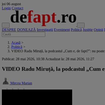
joi
06 august
Login
Contact
DESPRE
DONEAZĂ
Investigații
Eveniment
Politică
Justiție
Opinii
Acasă
>
Politică
>
VIDEO Radu Miruță, la podcastul „Cum e, de fapt?”: nu poate.
Publicat: 28 mai 2026, 10:38
Actualizat la: 28 mai 2026, 11:27
VIDEO Radu Miruță, la podcastul „Cum e, 
Mircea Marian