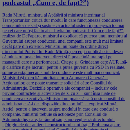
podcastul „Cum e, de fapt?”)
Radu Miruță, ministru al Apărării și ministru interimar al
Transporturilor, critică dur modul în care funcționează conducerea
companiilor de stat și susține că actualul sistem îi protejează tocmai
pe cei care nu își fac treaba. Invitat în podcastul „Cum e, de fapt?”,
realizat de DeFapt.ro, ministrul a explicat că puterea unui membru al
Guvernului asupra conducerii unei companii este mult mai limitată
decât pare din exterior. Ministrul nu poate da ordine direct
directorului Potrivit lui Radu Miruță, percepția publică este adesea
că ministrul poate interveni direct și îi poate înlătura rapid pe
managerii care nu performează. Citește și: Grindeanu cere AUR „să-
și clarifice niște lucruri” pentru a putea guverna cu PSD În realitate,
spune acesta, mecanismul de conducere este mult mai complicat.
Ministrul își exercită autoritatea prin Adunarea Generală a
Acționarilor, care poate transmite solicitări către Consiliul de
Administrație. Deciziile operative ale companiei – inclusiv cele
privind contractele și activitatea de zi cu zi – sunt însă luate de
conducerea executivă. „Ministrul nu poate să sară peste consiliul de
administrație să-i dea dispoziție directorului”, a explicat Miruță.
Astfel, pentru a interveni asupra modului în care este condusă o
companie, ministrul trebuie să acționeze prin Consiliul de
Administrație, care, la rândul său, supraveghează directoratul.
„Dirigintele de șantier și constructorul sunt frați” Problema apare,
susține ministrul, atunci când Consiliul de Administrație și