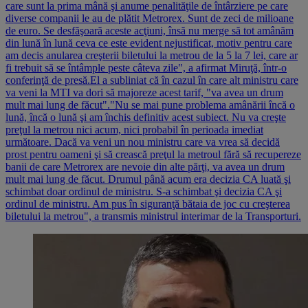
care sunt la prima mână şi anume penalităţile de întârziere pe care
diverse companii le au de plătit Metrorex. Sunt de zeci de milioane
de euro. Se desfăşoară aceste acţiuni, însă nu merge să tot amânăm
din lună în lună ceva ce este evident nejustificat, motiv pentru care
am decis anularea creşterii biletului la metrou de la 5 la 7 lei, care ar
fi trebuit să se întâmple peste câteva zile", a afirmat Miruţă, într-o
conferinţă de presă.El a subliniat că în cazul în care alt ministru care
va veni la MTI va dori să majoreze acest tarif, "va avea un drum
mult mai lung de făcut"."Nu se mai pune problema amânării încă o
lună, încă o lună şi am închis definitiv acest subiect. Nu va creşte
preţul la metrou nici acum, nici probabil în perioada imediat
următoare. Dacă va veni un nou ministru care va vrea să decidă
prost pentru oameni şi să crească preţul la metroul fără să recupereze
banii de care Metrorex are nevoie din alte părţi, va avea un drum
mult mai lung de făcut. Drumul până acum era decizia CA luată şi
schimbat doar ordinul de ministru. S-a schimbat şi decizia CA şi
ordinul de ministru. Am pus în siguranţă bătaia de joc cu creşterea
biletului la metrou", a transmis ministrul interimar de la Transporturi.