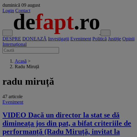
duminică
09 august
Login
Contact
DESPRE
DONEAZĂ
Investigații
Eveniment
Politică
Justiție
Opinii
Internațional
Acasă
>
Radu Miruță
radu miruță
47 articole
Eveniment
VIDEO Dacă un director la stat se dă
dimineața jos din pat, a bifat criteriile de
performanță (Radu Miruță, invitat la