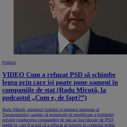
Politică
VIDEO Cum a refuzat PSD să schimbe
legea prin care își poate pune oameni în
companiile de stat (Radu Miruță, la
podcastul „Cum e, de fapt?”)
Radu Miruță, ministrul Apărării și ministru interimar al
Transporturilor, susține că tentativele de modificare a legislației
privind conducerea companiilor de stat au fost blocate de PSD,
partid pe care îl acuză că a refuzat să renunțe la controlul politic