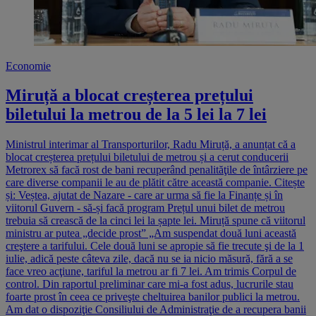
Economie
Miruță a blocat creșterea prețului
biletului la metrou de la 5 lei la 7 lei
Ministrul interimar al Transporturilor, Radu Miruță, a anunțat că a
blocat creșterea prețului biletului de metrou și a cerut conducerii
Metrorex să facă rost de bani recuperând penalităţile de întârziere pe
care diverse companii le au de plătit către această companie. Citește
și: Veștea, ajutat de Nazare - care ar urma să fie la Finanțe și în
viitorul Guvern - să-și facă program Prețul unui bilet de metrou
trebuia să crească de la cinci lei la șapte lei. Miruță spune că viitorul
ministru ar putea „decide prost” „Am suspendat două luni această
creştere a tarifului. Cele două luni se apropie să fie trecute şi de la 1
iulie, adică peste câteva zile, dacă nu se ia nicio măsură, fără a se
face vreo acţiune, tariful la metrou ar fi 7 lei. Am trimis Corpul de
control. Din raportul preliminar care mi-a fost adus, lucrurile stau
foarte prost în ceea ce priveşte cheltuirea banilor publici la metrou.
Am dat o dispoziţie Consiliului de Administraţie de a recupera banii