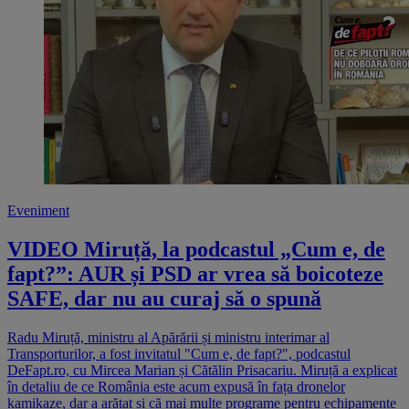
Eveniment
VIDEO Miruță, la podcastul „Cum e, de
fapt?”: AUR și PSD ar vrea să boicoteze
SAFE, dar nu au curaj să o spună
Radu Miruță, ministru al Apărării și ministru interimar al
Transporturilor, a fost invitatul "Cum e, de fapt?", podcastul
DeFapt.ro, cu Mircea Marian și Cătălin Prisacariu. Miruță a explicat
în detaliu de ce România este acum expusă în fața dronelor
kamikaze, dar a arătat și că mai multe programe pentru echipamente