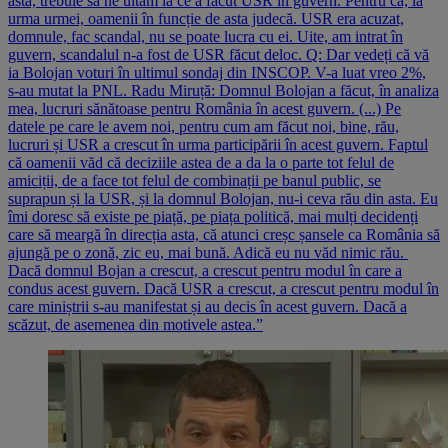
asta, trebuie să ne uităm la ce a făcut USR în guvern. Pentru că, la
urma urmei, oamenii în funcție de asta judecă. USR era acuzat,
domnule, fac scandal, nu se poate lucra cu ei. Uite, am intrat în
guvern, scandalul n-a fost de USR făcut deloc. Q: Dar vedeți că vă
ia Bolojan voturi în ultimul sondaj din INSCOP. V-a luat vreo 2%,
s-au mutat la PNL. Radu Miruță: Domnul Bolojan a făcut, în analiza
mea, lucruri sănătoase pentru România în acest guvern. (...) Pe
datele pe care le avem noi, pentru cum am făcut noi, bine, rău,
lucruri și USR a crescut în urma participării în acest guvern. Faptul
că oamenii văd că deciziile astea de a da la o parte tot felul de
amiciții, de a face tot felul de combinații pe banul public, se
suprapun și la USR, și la domnul Bolojan, nu-i ceva rău din asta. Eu
îmi doresc să existe pe piață, pe piața politică, mai mulți decidenți
care să meargă în direcția asta, că atunci creșc șansele ca România să
ajungă pe o zonă, zic eu, mai bună. Adică eu nu văd nimic rău.
Dacă domnul Bojan a crescut, a crescut pentru modul în care a
condus acest guvern. Dacă USR a crescut, a crescut pentru modul în
care miniștrii s-au manifestat și au decis în acest guvern. Dacă a
scăzut, de asemenea din motivele astea.”