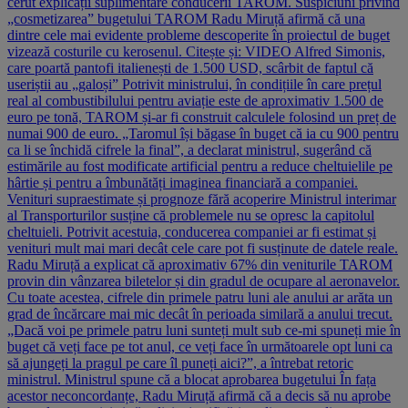
cerut explicații suplimentare conducerii TAROM. Suspiciuni privind
„cosmetizarea” bugetului TAROM Radu Miruță afirmă că una
dintre cele mai evidente probleme descoperite în proiectul de buget
vizează costurile cu kerosenul. Citește și: VIDEO Alfred Simonis,
care poartă pantofi italienești de 1.500 USD, scârbit de faptul că
useriștii au „galoși” Potrivit ministrului, în condițiile în care prețul
real al combustibilului pentru aviație este de aproximativ 1.500 de
euro pe tonă, TAROM și-ar fi construit calculele folosind un preț de
numai 900 de euro. „Taromul își băgase în buget că ia cu 900 pentru
ca li se închidă cifrele la final”, a declarat ministrul, sugerând că
estimările au fost modificate artificial pentru a reduce cheltuielile pe
hârtie și pentru a îmbunătăți imaginea financiară a companiei.
Venituri supraestimate și prognoze fără acoperire Ministrul interimar
al Transporturilor susține că problemele nu se opresc la capitolul
cheltuieli. Potrivit acestuia, conducerea companiei ar fi estimat și
venituri mult mai mari decât cele care pot fi susținute de datele reale.
Radu Miruță a explicat că aproximativ 67% din veniturile TAROM
provin din vânzarea biletelor și din gradul de ocupare al aeronavelor.
Cu toate acestea, cifrele din primele patru luni ale anului ar arăta un
grad de încărcare mai mic decât în perioada similară a anului trecut.
„Dacă voi pe primele patru luni sunteți mult sub ce-mi spuneți mie în
buget că veți face pe tot anul, ce veți face în următoarele opt luni ca
să ajungeți la pragul pe care îl puneți aici?”, a întrebat retoric
ministrul. Ministrul spune că a blocat aprobarea bugetului În fața
acestor neconcordanțe, Radu Miruță afirmă că a decis să nu aprobe