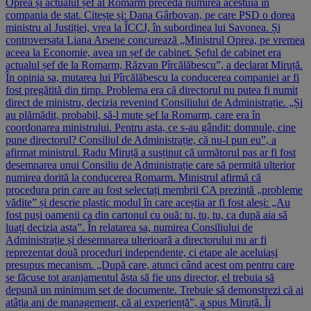
Oprea și actualul șef al Romarm precedă numirea acestuia în
compania de stat. Citește și: Dana Gârbovan, pe care PSD o dorea
ministru al Justiției, vrea la ÎCCJ, în subordinea lui Savonea. Și
controversata Liana Arsene concurează „Ministrul Oprea, pe vremea
aceea la Economie, avea un șef de cabinet. Șeful de cabinet era
actualul șef de la Romarm, Răzvan Pîrcălăbescu”, a declarat Miruță.
În opinia sa, mutarea lui Pîrcălăbescu la conducerea companiei ar fi
fost pregătită din timp. Problema era că directorul nu putea fi numit
direct de ministru, decizia revenind Consiliului de Administrație. „Și
au plămădit, probabil, să-l mute șef la Romarm, care era în
coordonarea ministrului. Pentru asta, ce s-au gândit: domnule, cine
pune directorul? Consiliul de Administrație, că nu-l pun eu”, a
afirmat ministrul. Radu Miruță a susținut că următorul pas ar fi fost
desemnarea unui Consiliu de Administrație care să permită ulterior
numirea dorită la conducerea Romarm. Ministrul afirmă că
procedura prin care au fost selectați membrii CA prezintă „probleme
vădite” și descrie plastic modul în care aceștia ar fi fost aleși: „Au
fost puși oamenii ca din cartonul cu ouă: tu, tu, tu, ca după aia să
luați decizia asta”. În relatarea sa, numirea Consiliului de
Administrație și desemnarea ulterioară a directorului nu ar fi
reprezentat două proceduri independente, ci etape ale aceluiași
presupus mecanism. „După care, atunci când acest om pentru care
se făcuse tot aranjamentul ăsta să fie uns director, el trebuia să
depună un minimum set de documente. Trebuie să demonstrezi că ai
atâția ani de management, că ai experiență”, a spus Miruță. Îi