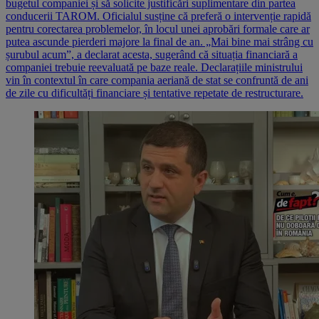
bugetul companiei și să solicite justificări suplimentare din partea
conducerii TAROM. Oficialul susține că preferă o intervenție rapidă
pentru corectarea problemelor, în locul unei aprobări formale care ar
putea ascunde pierderi majore la final de an. „Mai bine mai strâng cu
șurubul acum”, a declarat acesta, sugerând că situația financiară a
companiei trebuie reevaluată pe baze reale. Declarațiile ministrului
vin în contextul în care compania aeriană de stat se confruntă de ani
de zile cu dificultăți financiare și tentative repetate de restructurare.