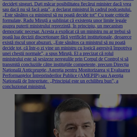
decideți singuri. Dați măcar posibilitatea fiecărui minister dacă vrea
sau dacă nu să facă asta”, a declarat ministrul în cadrul podcastului.
„Este sănătos ca ministrul să nu poată decide tot” Cu toate criticile
formulate, Radu Miruță a subliniat că existența unor limite legale
asupra puterii ministrului reprezintă, în principiu, un mecanism
democratic necesar. Acesta a explicat că un ministru nu ar trebui să
poată lua decizii discreționare fără verificări instituționale, deoarece
există riscul unor abuzuri. „Este sănătos ca ministrul să nu poată
decide tot, că într-o zi vine un ministru cu logică agresivă împotriva
unei chestii normale”, a spus Miruță. El a precizat că rolul
ministrului este să sesizeze neregulile prin Corpul de Control și să
transmită concluziile către instituțiile competente, precum Direcția
Națională Anticorupție, Agenția pentru Monitorizarea și Evaluarea
Performanțelor Întreprinderilor Publice (AMEPIP) sau Agenția
Națională de Integritate. „Principial este un echilibru bun”, a
concluzionat ministrul.