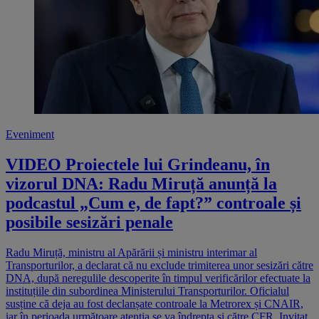
Eveniment
VIDEO Proiectele lui Grindeanu, în
vizorul DNA: Radu Miruță anunță la
podcastul „Cum e, de fapt?” controale și
posibile sesizări penale
Radu Miruță, ministru al Apărării și ministru interimar al
Transporturilor, a declarat că nu exclude trimiterea unor sesizări către
DNA, după neregulile descoperite în timpul verificărilor efectuate la
instituțiile din subordinea Ministerului Transporturilor. Oficialul
susține că deja au fost declanșate controale la Metrorex și CNAIR,
iar în perioada următoare atenția se va îndrepta și către CFR. Invitat