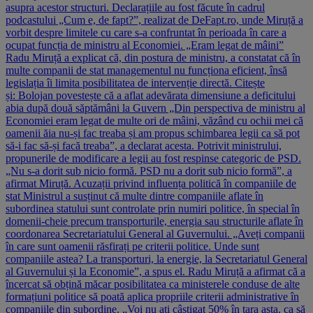
asupra acestor structuri. Declarațiile au fost făcute în cadrul
podcastului „Cum e, de fapt?”, realizat de DeFapt.ro, unde Miruță a
vorbit despre limitele cu care s-a confruntat în perioada în care a
ocupat funcția de ministru al Economiei. „Eram legat de mâini”
Radu Miruță a explicat că, din postura de ministru, a constatat că în
multe companii de stat managementul nu funcționa eficient, însă
legislația îi limita posibilitatea de intervenție directă. Citește
și: Bolojan povestește că a aflat adevărata dimensiune a deficitului
abia după două săptămâni la Guvern „Din perspectiva de ministru al
Economiei eram legat de multe ori de mâini, văzând cu ochii mei că
oamenii ăia nu-și fac treaba și am propus schimbarea legii ca să pot
să-i fac să-și facă treaba”, a declarat acesta. Potrivit ministrului,
propunerile de modificare a legii au fost respinse categoric de PSD.
„Nu s-a dorit sub nicio formă. PSD nu a dorit sub nicio formă”, a
afirmat Miruță. Acuzații privind influența politică în companiile de
stat Ministrul a susținut că multe dintre companiile aflate în
subordinea statului sunt controlate prin numiri politice, în special în
domenii-cheie precum transporturile, energia sau structurile aflate în
coordonarea Secretariatului General al Guvernului. „Aveți companii
în care sunt oamenii răsfirați pe criterii politice. Unde sunt
companiile astea? La transporturi, la energie, la Secretariatul General
al Guvernului și la Economie”, a spus el. Radu Miruță a afirmat că a
încercat să obțină măcar posibilitatea ca ministerele conduse de alte
formațiuni politice să poată aplica propriile criterii administrative în
companiile din subordine. „Voi nu ați câștigat 50% în țara asta, ca să