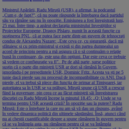
Ministrul Apărării, Radu Miruță (USR), a afirmat, la podcastul
„Cum e, de fapt?”, că nu poate răspunde la întrebarea dacă partidul
său va rămâne sau nu în opoziție. Emisiunea a fost înregistrată luni,
25 mai. Între timp, a apărut declarația ministrului Investițiilor și
Proiectelor Europene, Dragoș Pîslaru, numit în această funcție cu
susținerea PNL, că ar putea face parte dintr-un guvern de tehnocrați
condus de Alexandru Nazare: „Este ceva ce, cu siguranţă, dacă mă
sfătuiesc şi cu prim-ministrul şi există şi din partea dumnealui un
acord de principiu pentru a mă asigura că o să continuăm o relaţie
bună în continuare, da, este una din opţiuni. Dar este ceva ce trebuie
să vedem ce configuraţie va fi”. Pe de altă parte, surse politice
susțin că o parte din miniștrii USR ar dori să rămână în Guvern,
ignorându-l pe președintele USR, Dominic Fritz. Acesta va ști pe 5
iunie dacă pierde sau nu procesul de incompatibilitate cu ANI. Dacă
pierde, el va trebui să plece din funcția de primar al Timișoarei, iar
autoritatea sa în USR se va prăbuși. Miruță spune că USR a crescut
fiind la guvernare, pin ceea ce au făcut miniștrii săi Înregistrarea
discuției cu Radu Miruță începe la minutul 18.45: „Q: Unde se va
termina pentru USR această criză? În opoziție sau la putere? Radu
Miruță: Este o întrebare la care nu am să vă dau un răspuns, având
în vedere dinamica politică din ultimele săptămâni. Însă, atunci când
nu ai chestii cuantificabile despre a spune rămânem în guvern pentru
că se va întâmpla asta, nu rămânem pentru că se va întâmpla