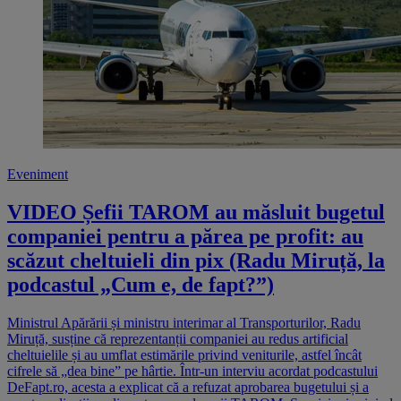
Eveniment
VIDEO Șefii TAROM au măsluit bugetul
companiei pentru a părea pe profit: au
scăzut cheltuieli din pix (Radu Miruță, la
podcastul „Cum e, de fapt?”)
Ministrul Apărării și ministru interimar al Transporturilor, Radu
Miruță, susține că reprezentanții companiei au redus artificial
cheltuielile și au umflat estimările privind veniturile, astfel încât
cifrele să „dea bine” pe hârtie. Într-un interviu acordat podcastului
DeFapt.ro, acesta a explicat că a refuzat aprobarea bugetului și a