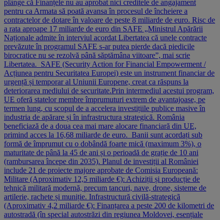
plânge că Finanțele nu au aprobat nici creditele de angajament
pentru ca Armata să poată avansa în procesul de încheiere a
contractelor de dotare în valoare de peste 8 miliarde de euro. Risc de
a rata aproape 17 miliarde de euro din SAFE „Ministrul Apărării
Naționale admite în interviul acordat Libertatea că unele contracte
prevăzute în programul SAFE s-ar putea pierde dacă piedicile
birocratice nu se rezolvă până săptămâna viitoare”, mai scrie
Libertatea. SAFE (Security Action for Financial Empowerment /
Acțiunea pentru Securitatea Europei) este un instrument financiar de
urgență și temporar al Uniunii Europene, creat ca răspuns la
deteriorarea mediului de securitate.Prin intermediul acestui program,
UE oferă statelor membre împrumuturi extrem de avantajoase, pe
termen lung, cu scopul de a accelera investițiile publice masive în
industria de apărare și în infrastructura strategică. România
beneficiază de a doua cea mai mare alocare financiară din UE,
primind acces la 16,68 miliarde de euro. Banii sunt acordați sub
formă de împrumut cu o dobândă foarte mică (maximum 3%), o
maturitate de până la 45 de ani și o perioadă de grație de 10 ani
(rambursarea începe din 2035). Planul de investiții al României
include 21 de proiecte majore aprobate de Comisia Europeană:
Militare (Aproximativ 12,5 miliarde €): Achiziții și producție de
tehnică militară modernă, precum tancuri, nave, drone, sisteme de
artilerie, rachete și muniție. Infrastructură civilă-strategicã
(Aproximativ 4,2 miliarde €): Finanțarea a peste 200 de kilometri de
autostradă (în special autostrăzi din regiunea Moldovei, esențiale