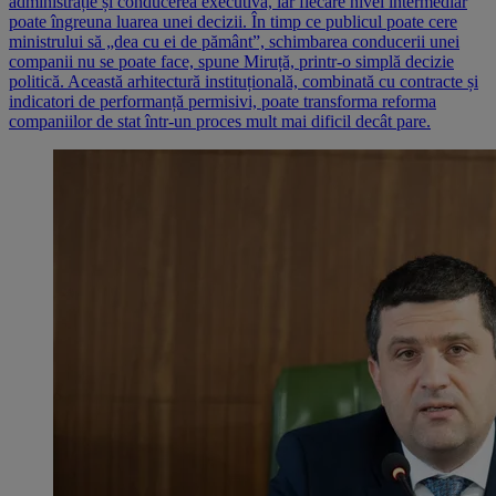
administrație și conducerea executivă, iar fiecare nivel intermediar
poate îngreuna luarea unei decizii. În timp ce publicul poate cere
ministrului să „dea cu ei de pământ”, schimbarea conducerii unei
companii nu se poate face, spune Miruță, printr-o simplă decizie
politică. Această arhitectură instituțională, combinată cu contracte și
indicatori de performanță permisivi, poate transforma reforma
companiilor de stat într-un proces mult mai dificil decât pare.