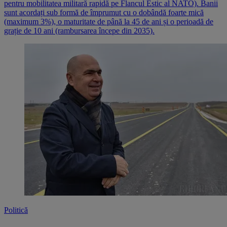
pentru mobilitatea militară rapidă pe Flancul Estic al NATO). Banii
sunt acordați sub formă de împrumut cu o dobândă foarte mică
(maximum 3%), o maturitate de până la 45 de ani și o perioadă de
grație de 10 ani (rambursarea începe din 2035).
Politică