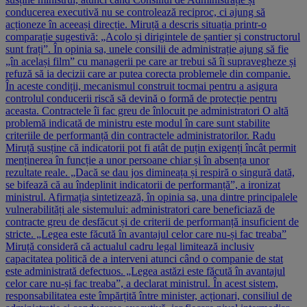
conducerea executivă nu se controlează reciproc, ci ajung să
acționeze în aceeași direcție. Miruță a descris situația printr-o
comparație sugestivă: „Acolo și dirigintele de șantier și constructorul
sunt frați”. În opinia sa, unele consilii de administrație ajung să fie
„în același film” cu managerii pe care ar trebui să îi supravegheze și
refuză să ia decizii care ar putea corecta problemele din companie.
În aceste condiții, mecanismul construit tocmai pentru a asigura
controlul conducerii riscă să devină o formă de protecție pentru
aceasta. Contractele îi fac greu de înlocuit pe administratori O altă
problemă indicată de ministru este modul în care sunt stabilite
criteriile de performanță din contractele administratorilor. Radu
Miruță susține că indicatorii pot fi atât de puțin exigenți încât permit
menținerea în funcție a unor persoane chiar și în absența unor
rezultate reale. „Dacă se dau jos dimineața și respiră o singură dată,
se bifează că au îndeplinit indicatorii de performanță”, a ironizat
ministrul. Afirmația sintetizează, în opinia sa, una dintre principalele
vulnerabilități ale sistemului: administratori care beneficiază de
contracte greu de desfăcut și de criterii de performanță insuficient de
stricte. „Legea este făcută în avantajul celor care nu-și fac treaba”
Miruță consideră că actualul cadru legal limitează inclusiv
capacitatea politică de a interveni atunci când o companie de stat
este administrată defectuos. „Legea astăzi este făcută în avantajul
celor care nu-și fac treaba”, a declarat ministrul. În acest sistem,
responsabilitatea este împărțită între minister, acționari, consiliul de