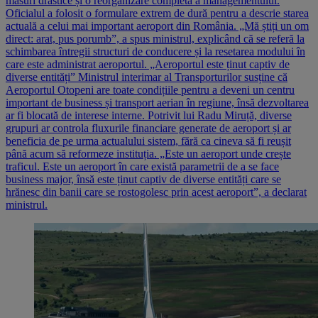
măsuri drastice și o reorganizare completă a managementului.
Oficialul a folosit o formulare extrem de dură pentru a descrie starea
actuală a celui mai important aeroport din România. „Mă știți un om
direct: arat, pus porumb”, a spus ministrul, explicând că se referă la
schimbarea întregii structuri de conducere și la resetarea modului în
care este administrat aeroportul. „Aeroportul este ținut captiv de
diverse entități” Ministrul interimar al Transporturilor susține că
Aeroportul Otopeni are toate condițiile pentru a deveni un centru
important de business și transport aerian în regiune, însă dezvoltarea
ar fi blocată de interese interne. Potrivit lui Radu Miruță, diverse
grupuri ar controla fluxurile financiare generate de aeroport și ar
beneficia de pe urma actualului sistem, fără ca cineva să fi reușit
până acum să reformeze instituția. „Este un aeroport unde crește
traficul. Este un aeroport în care există parametrii de a se face
business major, însă este ținut captiv de diverse entități care se
hrănesc din banii care se rostogolesc prin acest aeroport”, a declarat
ministrul.