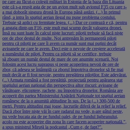
pe care au făcut-o colegii militari în Estonia de la baza din Lituania
este că s-a reușit asta de pe un avion mult sub avionul F35 cu care s-
a mai doborât singura dronă în Europa până astăzi. (...) În primul
rând, a intra în spațiul aerian ilegal nu pune problema costului.
Trebuie să aplici cu fermitate legea. (...) Dar ce contează e că, pentru
a angaja dintr-un F16, este mult mai scump decât valoarea dronei.
Însă nu sunt luate în calcul niște lucruri: piloții trebuie să facă niște
ore de zbor destul de multe. Noi antrenăm în permanență piloți
pentru că piloții pe care îi avem ca număr sunt mai puțini decât
avioanele pe care le avem. Deci este o nevoie de creștere accelerată
a numărului de piloți. Pentru ca piloții să se certifice, trebuie
să zboare un număr destul de mare de ore anumite scenarii. Noi
folosim acest lucru suprapus și peste acoperirea nevoii de ore de
zbor, că adesea se întâmplă ca zborul împotriva dronelor să fie mai
mult decât ar fi fost nevoie, pentru pregătirea piloților. Este adevărat.
(...) Armata română a fost pregătită, proiectată pentru apărarea stat
spațiului aerian național din perspectiva altor riscuri: avioane de
vânătoare, elicoptere, rachete, nu împotriva dronelor. România are
acoperit din partea Ministerului Apărării Naționale tot spațiul aerian
românesc de la o anumită altitudine în sus. De la (...) 300-500 de
metri. Pentru altitudini mai joase, lucrurile diferă de la relief la relief.
Dacă zbor între niște văi în care radarul nu vede, n-are gâtul peste,
nu vede bucata aia de pe fundul oalei, de pe fundul ligheanului,
acolo nu este acoperire din zona în care facem acoperire națională.”,
a spus ministrul Miruță la podcastul „Cum e, de fapt?”.