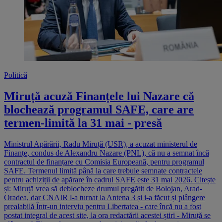
Politică
Miruță acuză Finanțele lui Nazare că
blochează programul SAFE, care are
termen-limită la 31 mai - presă
Ministrul Apărării, Radu Miruță (USR), a acuzat ministerul de
Finanțe, condus de Alexandru Nazare (PNL), că nu a semnat încă
contractul de finanțare cu Comisia Europeană, pentru programul
SAFE. Termenul limită până la care trebuie semnate contractele
pentru achiziții de apărare în cadrul SAFE este 31 mai 2026. Citește
și: Miruță vrea să deblocheze drumul pregătit de Bolojan, Arad-
Oradea, dar CNAIR l-a turnat la Antena 3 și i-a făcut și plângere
prealabilă Într-un interviu pentru Libertatea - care încă nu a fost
postat integral de acest site, la ora redactării acestei știri - Miruță se