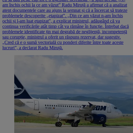
am închis ochii la ce am văzut” Radu Miruță a afirmat că a analizat
atent documentele care au ajuns la semnat și că a încercat să trateze
problemele descoperite „etapizat”. „Din ce am văzut n-am închis
ochii și l-am luat etapizat”, a explicat ministrul, adăugând că va
continua verificările atât timp cât va rămâne în funcție. Întrebat dacă
problemele identificate țin mai degrabă de neglijență, incompetență
sau corupție, ministrul a oferit un răspuns rezervat, dar sugestiv.
„Cred că e o sumă vectorială cu ponderi diferite între toate aceste
lucruri”, a declarat Radu Miruță.