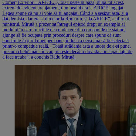
Comerț Exterior – ARICE. „Colac peste pupăză, după tot acest,
extrem de evident aranjament, dumnealui era la ARICE angajat.
Legea spune că nu ai voie să fii angajat. Când s-a sesizat asta, și-a
dat demisia, dar era și director la Romarm, și la ARICE”, a afirmat
ministrul. Miruță a prezentat întregul episod drept un exemplu al
modului în care funcțiile de conducere din companiile de stat pot
ajunge să fie ocupate prin proceduri despre care spune că sunt
construite în jurul unei persoane, în loc ca persoana să fie selectată
printr-o competiție reală. „Toată strădania asta a unora de a-și pune,
precum chelu' mâna în cap, nu este decât o dovadă a incapacității de
a face treaba”, a conchis Radu Miruță.