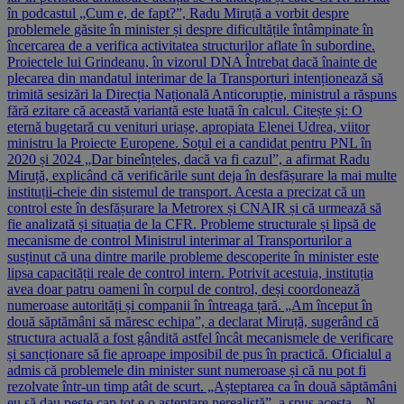
în podcastul „Cum e, de fapt?”, Radu Miruță a vorbit despre
problemele găsite în minister și despre dificultățile întâmpinate în
încercarea de a verifica activitatea structurilor aflate în subordine.
Proiectele lui Grindeanu, în vizorul DNA Întrebat dacă înainte de
plecarea din mandatul interimar de la Transporturi intenționează să
trimită sesizări la Direcția Națională Anticorupție, ministrul a răspuns
fără ezitare că această variantă este luată în calcul. Citește și: O
eternă bugetară cu venituri uriașe, apropiata Elenei Udrea, viitor
ministru la Proiecte Europene. Soțul ei a candidat pentru PNL în
2020 și 2024 „Dar bineînțeles, dacă va fi cazul”, a afirmat Radu
Miruță, explicând că verificările sunt deja în desfășurare la mai multe
instituții-cheie din sistemul de transport. Acesta a precizat că un
control este în desfășurare la Metrorex și CNAIR și că urmează să
fie analizată și situația de la CFR. Probleme structurale și lipsă de
mecanisme de control Ministrul interimar al Transporturilor a
susținut că una dintre marile probleme descoperite în minister este
lipsa capacității reale de control intern. Potrivit acestuia, instituția
avea doar patru oameni în corpul de control, deși coordonează
numeroase autorități și companii în întreaga țară. „Am început în
două săptămâni să măresc echipa”, a declarat Miruță, sugerând că
structura actuală a fost gândită astfel încât mecanismele de verificare
și sancționare să fie aproape imposibil de pus în practică. Oficialul a
admis că problemele din minister sunt numeroase și că nu pot fi
rezolvate într-un timp atât de scurt. „Așteptarea ca în două săptămâni
eu să dau peste cap tot e o așteptare nerealistă”, a spus acesta. „N-