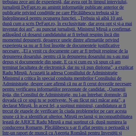
trebuiau zece ani de experiență, dar avea opt În timpul interviului,
jurnaliștii DeFapt.ro au amintit informațiile publicate anterior de
publicație privind condițiile pe care Pîrcălăbescu trebuia să le
îndeplinească pentru ocuparea funcției. „Trebuia să aibă 10 ani,
după cum a scris DeFapt.ro, în exclusivitate, dar avea opt și și-a mai
inventat doi ani”, au punctat jurnaliștii. Ministrul Miruă a confirmat,
adăugând că dosarul candidatului ar fi trebuit respins încă din
momentul depunerii, deoarece unele dintre afirmațiile privind
experiența sa nu ar fi fost însoțite de documentele justificative
necesare. „El a venit cu documente care ar fi trebuit respinse de la
depunerea dosarului, pentru că la depunerea dosarului nu s-au mai
depus și documentele din spate. E ca și cum eu vă spun că am
terminat facultatea de electronică, dar nu vă pun diploma”, a explicat
Radu Miruță. Acuzații la adresa Consiliului de Administrație
Ministrul a critica în special conduita membrilor Consiliului de
Administrație, despre care afirmă că nu ar fi cerut dovezile necesare
pentru verificarea informațiilor prezentate de candidat. „Oamenii
ăștia, din Consiliul de Administrație, nu l-au întrebat: domnule, fă
dovada că ce spui tu se potrivește. N-au făcut nici măcar asta”, a
declarat Miruță. În acest fel, a susținut ministrul, candidatura ar fi
trecut de etapele de verificare în ciuda problemelor pe care acesta
spune că le-a identificat ulterior. Miruță reclamă și incompatibilitatea
legată de ARICE Radu Miruță a mai susținut că, după numirea la
conducerea Romarm, Pîrcălăbescu s-ar fi aflat pentru o perioadă și
într-un raport de muncă cu Agenția Română pentru Investiții și