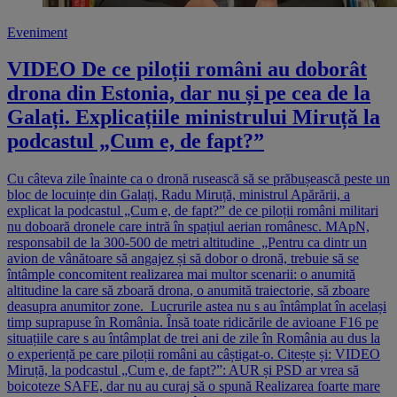
Eveniment
VIDEO De ce piloții români au doborât
drona din Estonia, dar nu și pe cea de la
Galați. Explicațiile ministrului Miruță la
podcastul „Cum e, de fapt?”
Cu câteva zile înainte ca o dronă rusească să se prăbușească peste un
bloc de locuințe din Galați, Radu Miruță, ministrul Apărării, a
explicat la podcastul „Cum e, de fapt?” de ce piloții români militari
nu doboară dronele care intră în spațiul aerian românesc. MApN,
responsabil de la 300-500 de metri altitudine „Pentru ca dintr un
avion de vânătoare să angajez și să dobor o dronă, trebuie să se
întâmple concomitent realizarea mai multor scenarii: o anumită
altitudine la care să zboară drona, o anumită traiectorie, să zboare
deasupra anumitor zone. Lucrurile astea nu s au întâmplat în același
timp suprapuse în România. Însă toate ridicările de avioane F16 pe
situațiile care s au întâmplat de trei ani de zile în România au dus la
o experiență pe care piloții români au câștigat-o. Citește și: VIDEO
Miruță, la podcastul „Cum e, de fapt?”: AUR și PSD ar vrea să
boicoteze SAFE, dar nu au curaj să o spună Realizarea foarte mare