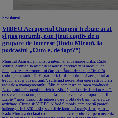
Eveniment
VIDEO Aeroportul Otopeni trebuie arat
și pus porumb, este ținut captiv de o
grupare de interese (Radu Miruță, la
podcastul „Cum e, de fapt?”)
Ministrul Apărării și ministru interimar al Transporturilor, Radu
Miruță, a lansat un atac dur la adresa conducerii și modului de
funcționare al Aeroportului Otopeni. Într-o declarație făcută în
cadrul podcastului DeFapt.ro, oficialul a susținut că aeroportul ar
trebui „arat și pus porumb”, sugerând necesitatea unei restructurări
radicale a managementului. Miruță cere restructurarea conducerii
Aeroportului Otopeni Potrivit lui Miruță, deși traficul aerian este în
creștere și există un potențial uriaș de dezvoltare, aeroportul ar fi
„captiv” unor grupuri de interese care profită de banii generați de
activitate. Citește și: VIDEO Alfred Simonis, care poartă pantofi
italienești de 1.500 USD, scârbit de faptul că useriștii au „galoși”
Radu Miruță a declarat că situația de la Aeroportul Otopeni necesită