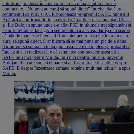
anti-dronă, inclusiv în colaborare cu Ucraina, sunt în curs de
contractare. „Nu prea au curaj să spună direct” Întrebat dacă are
sentimentul că PSD și AUR boicotează programul SAFE, ministrul
Apărării a confirmat dorința celor două partide, dar a nuanțat. Citește
și: Ilie Bolojan spune unde s-a aflat PSD în ultimele trei săptămâni și
ce ar fi trebuit să facă „Am sentimentul că ar vrea, dar își dau seama
că atât de mare este interesul României pentru asta încât nu prea au
curaj să spună direct. S-ar bucura să se mai pună un pic de-a doua,
dar nu vor să spună cu toată gura asta. Ce e de înțeles, și probabil că
înțeleg și ei și realizează, e că semnarea contractelor astea prin
SAFE nu-i nici pentru Miruță, nu-i nici pentru, nu știu, guvernul
Bolojan, din care sunt și ei parte și au fost în toate discuțiile despre
SAFE. E despre înzestrarea armatei române mult mai ieftin.”, a spus
Miruță.