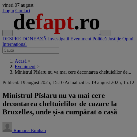
vineri
07 august
Login
Contact
DESPRE
DONEAZĂ
Investigații
Eveniment
Politică
Justiție
Opinii
Internațional
Acasă
>
Eveniment
>
Ministrul Pîslaru nu va mai cere decontarea cheltuielilor de...
Publicat: 19 august 2025, 15:10
Actualizat la: 19 august 2025, 15:12
Ministrul Pîslaru nu va mai cere
decontarea cheltuielilor de cazare la
Bruxelles, unde și-a cumpărat o casă
Ramona Emilian