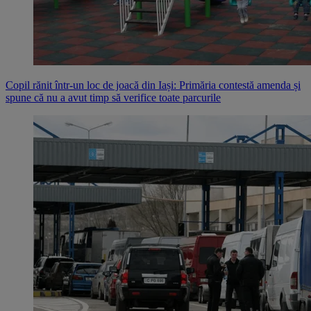
Copil rănit într-un loc de joacă din Iași: Primăria contestă amenda și
spune că nu a avut timp să verifice toate parcurile