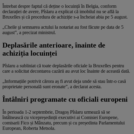
Întrebat despre faptul că deține o locuință în Belgia, conform
declarației de avere, Pîslaru a explicat că imobilul nu se află la
Bruxelles și că procedura de achiziție s-a încheiat abia pe 5 august.
„Cheile şi semnarea actului la notariat au fost făcute pe data de 5
august”, a precizat ministrul.
Deplasările anterioare, înainte de
achiziția locuinței
Pîslaru a subliniat că toate deplasările oficiale la Bruxelles pentru
care a solicitat decontarea cazării au avut loc înainte de această dată.
„Informațiile potrivit cărora aș fi avut deja unde să stau într-o casă
proprietate personală sunt eronate”, a declarat acesta.
Întâlniri programate cu oficiali europeni
În perioada 1-2 septembrie, Dragoș Pîslaru urmează să se
întâlnească cu vicepreședinții executivi ai Comisiei Europene,
comisarii Fico și Mânzatu, precum și cu președinta Parlamentului
European, Roberta Metsola.