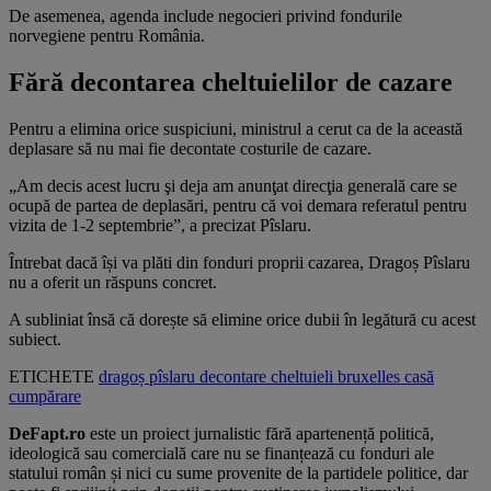
De asemenea, agenda include negocieri privind fondurile
norvegiene pentru România.
Fără decontarea cheltuielilor de cazare
Pentru a elimina orice suspiciuni, ministrul a cerut ca de la această
deplasare să nu mai fie decontate costurile de cazare.
„Am decis acest lucru şi deja am anunţat direcţia generală care se
ocupă de partea de deplasări, pentru că voi demara referatul pentru
vizita de 1-2 septembrie”, a precizat Pîslaru.
Întrebat dacă își va plăti din fonduri proprii cazarea, Dragoș Pîslaru
nu a oferit un răspuns concret.
A subliniat însă că dorește să elimine orice dubii în legătură cu acest
subiect.
ETICHETE
dragoș pîslaru
decontare
cheltuieli
bruxelles
casă
cumpărare
DeFapt.ro
este un proiect jurnalistic fără apartenență politică,
ideologică sau comercială care nu se finanțează cu fonduri ale
statului român și nici cu sume provenite de la partidele politice, dar