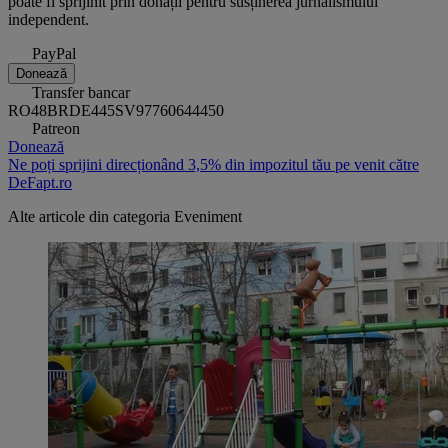
poate fi sprijinit prin donații pentru susținerea jurnalismului
independent.
PayPal
Donează
Transfer bancar
RO48BRDE445SV97760644450
Patreon
Donează
Ne poți sprijini direcționând 3,5% din impozitul tău pe venit către
DeFapt.ro
Alte articole din categoria
Eveniment