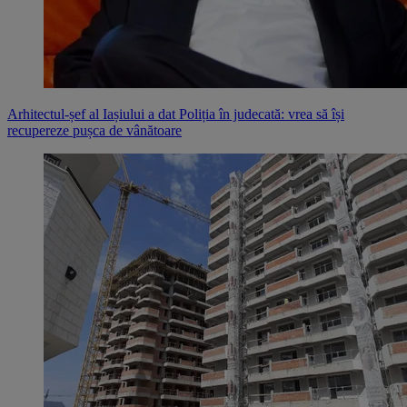
Arhitectul-șef al Iașiului a dat Poliția în judecată: vrea să își
recupereze pușca de vânătoare