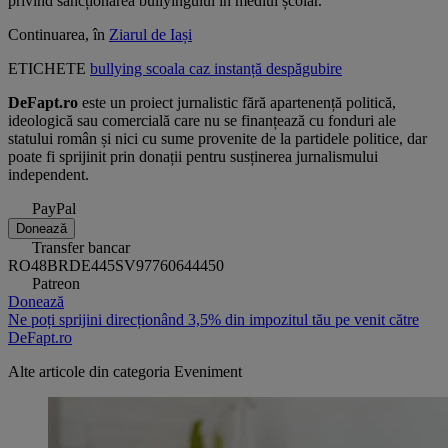
privind sancționarea bullyingului în mediul școlar.
Continuarea, în
Ziarul de Iași
ETICHETE
bullying
scoala
caz
instanță
despăgubire
DeFapt.ro
este un proiect jurnalistic fără apartenență politică,
ideologică sau comercială care nu se finanțează cu fonduri ale
statului român și nici cu sume provenite de la partidele politice, dar
poate fi sprijinit prin donații pentru susținerea jurnalismului
independent.
PayPal
Donează
Transfer bancar
RO48BRDE445SV97760644450
Patreon
Donează
Ne poți sprijini direcționând 3,5% din impozitul tău pe venit către
DeFapt.ro
Alte articole din categoria
Eveniment