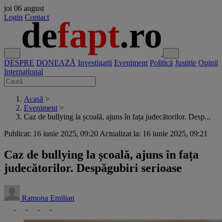
joi
06 august
Login
Contact
DESPRE
DONEAZĂ
Investigații
Eveniment
Politică
Justiție
Opinii
Internațional
Acasă
>
Eveniment
>
Caz de bullying la școală, ajuns în fața judecătorilor. Desp...
Publicat: 16 iunie 2025, 09:20
Actualizat la: 16 iunie 2025, 09:21
Caz de bullying la școală, ajuns în fața
judecătorilor. Despăgubiri serioase
Ramona Emilian