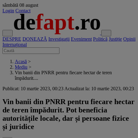
sâmbătă
08 august
Login
Contact
DESPRE
DONEAZĂ
Investigații
Eveniment
Politică
Justiție
Opinii
Internațional
Acasă
>
Mediu
>
Vin banii din PNRR pentru fiecare hectar de teren
împădurit....
Publicat: 10 martie 2023, 00:23
Actualizat la: 10 martie 2023, 00:23
Vin banii din PNRR pentru fiecare hectar
de teren împădurit. Pot beneficia
autoritățile locale, dar și persoane fizice
și juridice