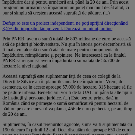
împădurire dar şi pentru următorii ani, până la 20 de ani. Prin acest
program nu urmărim să împădurim un judeţ mai mult decât altul, ci
pur şi simplu să creştem această suprafaţă de pădure. (...)
Defapt.ro este un proiect independent, ne poți sprijini direcționând
3,5% din impozitul tău pe venit. Durează un minut, online
Prin PNRR, avem o sumă totală de 803 milioane de euro pe această
axă de păduri şi biodiversitate. Nu ştiu în istoria post-decembristă să
fi mai avut alocată o sumă atât de mare pentru componenta de
împădurire, reîmpădurire şi pepiniere. Ne interesează ca la finalul
PNRR să reuşim să avem împădurită o suprafaţă de 56.700 de
hectare la nivel naţional.
Această suprafaţă este suplimentar faţă de ceea ce colegii de la
Direcţiile Silvice au în planurile anuale de împădurire. Vrem, de
asemenea, ca în aceste aproape 57.000 de hectare, 315 hectare să fie
pe pădure urbană. Beneficiarii vor fi de la UAT-uri până la alte tipuri
de instituţii şi persoane juridice. (...) Este pentru prima dată în
România când se primeşte o sumă semnificativă pentru hectarul de
pădure pe care cineva îl va planta, 456 de euro pe hectar, pe an, timp
de 20 de ani.
Suplimentar, în cazul terenurilor agricole, suma va fi suplimentată cu
190 de euro în primii 12 ani. Deci discutăm de aproape 650 de euro