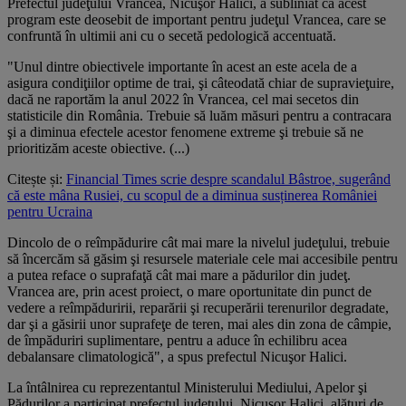
Prefectul judeţului Vrancea, Nicuşor Halici, a subliniat că acest
program este deosebit de important pentru judeţul Vrancea, care se
confruntă în ultimii ani cu o secetă pedologică accentuată.
"Unul dintre obiectivele importante în acest an este acela de a
asigura condiţiilor optime de trai, şi câteodată chiar de supravieţuire,
dacă ne raportăm la anul 2022 în Vrancea, cel mai secetos din
statisticile din România. Trebuie să luăm măsuri pentru a contracara
şi a diminua efectele acestor fenomene extreme şi trebuie să ne
prioritizăm aceste obiective. (...)
Citește și:
Financial Times scrie despre scandalul Bâstroe, sugerând
că este mâna Rusiei, cu scopul de a diminua susținerea României
pentru Ucraina
Dincolo de o reîmpădurire cât mai mare la nivelul judeţului, trebuie
să încercăm să găsim şi resursele materiale cele mai accesibile pentru
a putea reface o suprafaţă cât mai mare a pădurilor din judeţ.
Vrancea are, prin acest proiect, o mare oportunitate din punct de
vedere a reîmpăduririi, reparării şi recuperării terenurilor degradate,
dar şi a găsirii unor suprafeţe de teren, mai ales din zona de câmpie,
de împăduriri suplimentare, pentru a aduce în echilibru acea
debalansare climatologică", a spus prefectul Nicuşor Halici.
La întâlnirea cu reprezentantul Ministerului Mediului, Apelor şi
Pădurilor a participat prefectul judeţului, Nicuşor Halici, alături de