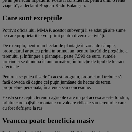
pe an pe hectar împădurit. Poate fi considerată, pentru unii, o rentă
viageră", a declarat Bogdan-Radu Balanişcu.
Care sunt excepțiile
Potrivit oficialului MMAP, acestor subvenţii li se adaugă alte sume
pe care proprietarii le vor primi pentru diverse activităţi.
De exemplu, pentru un hectar de plantaţie în zona de câmpie,
proprietarul ar putea primi în primul an, pentru lucrări de pregătire a
terenului şi înfiinţare a plantaţiei, peste 7.590 de euro, sumele
urmând a se diminua în anii următori, în funcţie de tipul de lucrări
efectuate.
Pentru a se putea înscrie în acest program, proprietarul trebuie să
facă dovada că deţine cel puţin jumătate de hectar de teren,
proprietare personală, în arendă sau concesiune.
Există şi excepţii, terenuri agricole care nu pot accesa aceste fonduri,
printre care pajiştile montane cu valoare ridicate sau terenurile care
au fost defrişate la ras.
Vrancea poate beneficia masiv