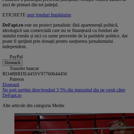
zeci de primari din tot judeţul.
ETICHETE
pnrr
fonduri
împădurire
DeFapt.ro
este un proiect jurnalistic fără apartenență politică,
ideologică sau comercială care nu se finanțează cu fonduri ale
statului român și nici cu sume provenite de la partidele politice, dar
poate fi sprijinit prin donații pentru susținerea jurnalismului
independent.
PayPal
Donează
Transfer bancar
RO48BRDE445SV97760644450
Patreon
Donează
Ne poți sprijini direcționând 3,5% din impozitul tău pe venit către
DeFapt.ro
Alte articole din categoria
Mediu