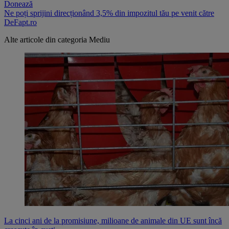
Donează
Ne poți sprijini direcționând 3,5% din impozitul tău pe venit către
DeFapt.ro
Alte articole din categoria
Mediu
La cinci ani de la promisiune, milioane de animale din UE sunt încă