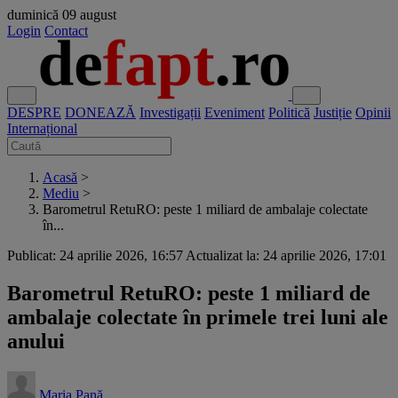
duminică
09 august
Login
Contact
DESPRE
DONEAZĂ
Investigații
Eveniment
Politică
Justiție
Opinii
Internațional
Acasă
>
Mediu
>
Barometrul RetuRO: peste 1 miliard de ambalaje colectate
în...
Publicat: 24 aprilie 2026, 16:57
Actualizat la: 24 aprilie 2026, 17:01
Barometrul RetuRO: peste 1 miliard de
ambalaje colectate în primele trei luni ale
anului
Maria Pană