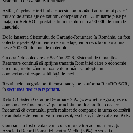
Sistemului de Garanție-Returnare.
Astfel, în primele trei luni ale acestui an, românii au returnat peste 1
miliard de ambalaje de băuturi, comparativ cu 1,2 miliarde puse pe
piață, iar RetuRO a predat către reciclatori circa 90.000 de tone de
materiale.
De la lansarea Sistemului de Garanție-Returnare în România, au fost
colectate peste 9,6 miliarde de ambalaje, iar la reciclatori au ajuns
peste 700.000 de tone de materiale.
Cu o rată de colectare de 88% în 2026, Sistemul de Garanție-
Returnare continuă să sprijine tranziția României către o economie
circulară, mobilizând milioane de români să adopte un
comportament responsabil față de mediu.
Rezultatele integrale pot fi consultate și pe platforma RetuRO SGR,
în
secțiunea dedicată raportării
.
RetuRO Sistem Garanție Returnare S.A. (www.returosgr.ro) este o
companie ce funcționează pe principiul not for profit – ceea ce
înseamnă că eventualul profit realizat de companie în urma colectării
de ambalaje de băuturi va fi reinvestit, exclusiv, în dezvoltarea SGR.
Compania a fost creată de un consorțiu de trei acționari privați:
Asociația Berarii României pentru Mediu (30%), Asociația