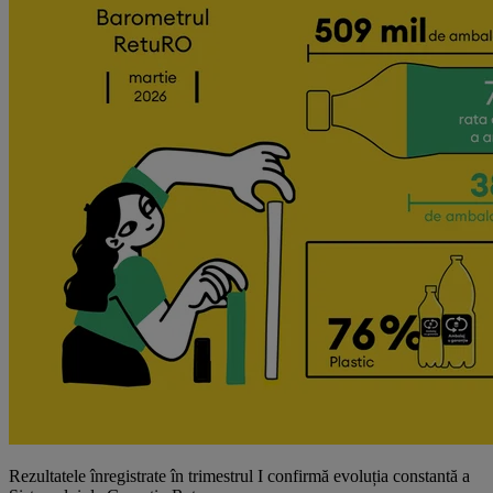
Rezultatele înregistrate în trimestrul I confirmă evoluția constantă a