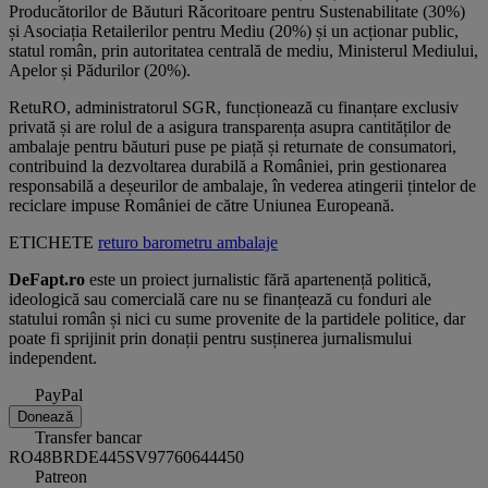
Producătorilor de Băuturi Răcoritoare pentru Sustenabilitate (30%)
și Asociația Retailerilor pentru Mediu (20%) și un acționar public,
statul român, prin autoritatea centrală de mediu, Ministerul Mediului,
Apelor și Pădurilor (20%).
RetuRO, administratorul SGR, funcționează cu finanțare exclusiv
privată și are rolul de a asigura transparența asupra cantităților de
ambalaje pentru băuturi puse pe piață și returnate de consumatori,
contribuind la dezvoltarea durabilă a României, prin gestionarea
responsabilă a deșeurilor de ambalaje, în vederea atingerii țintelor de
reciclare impuse României de către Uniunea Europeană.
ETICHETE
returo
barometru
ambalaje
DeFapt.ro
este un proiect jurnalistic fără apartenență politică,
ideologică sau comercială care nu se finanțează cu fonduri ale
statului român și nici cu sume provenite de la partidele politice, dar
poate fi sprijinit prin donații pentru susținerea jurnalismului
independent.
PayPal
Donează
Transfer bancar
RO48BRDE445SV97760644450
Patreon