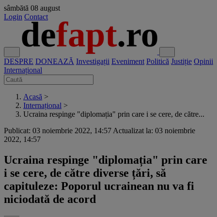
sâmbătă
08 august
Login
Contact
DESPRE
DONEAZĂ
Investigații
Eveniment
Politică
Justiție
Opinii
Internațional
Acasă
>
Internațional
>
Ucraina respinge "diplomația" prin care i se cere, de către...
Publicat: 03 noiembrie 2022, 14:57
Actualizat la: 03 noiembrie
2022, 14:57
Ucraina respinge "diplomația" prin care
i se cere, de către diverse țări, să
capituleze: Poporul ucrainean nu va fi
niciodată de acord