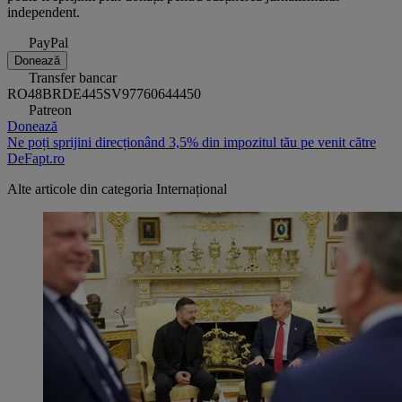
independent.
PayPal
Donează
Transfer bancar
RO48BRDE445SV97760644450
Patreon
Donează
Ne poți sprijini direcționând 3,5% din impozitul tău pe venit către
DeFapt.ro
Alte articole din categoria
Internațional