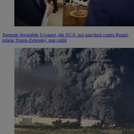
Semnale favorabile Ucrainei, din SUA: noi sancțiuni contra Rusiei,
relația Trump-Zelensky, mai caldă