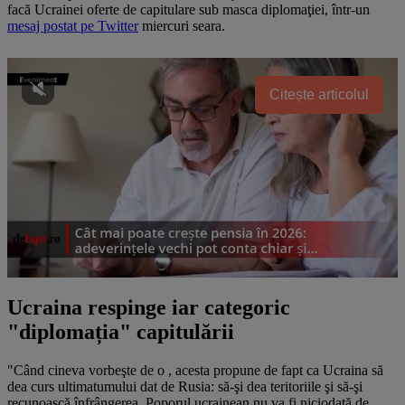
facă Ucrainei oferte de capitulare sub masca diplomaţiei, într-un
mesaj postat pe Twitter
miercuri seara.
Citește articolul
Ucraina respinge iar categoric
"diplomația" capitulării
"Când cineva vorbeşte de o
, acesta propune de fapt ca Ucraina să
dea curs ultimatumului dat de Rusia: să-şi dea teritoriile şi să-şi
recunoască înfrângerea. Poporul ucrainean nu va fi niciodată de