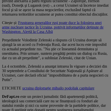
privind anexarea a patru regiuni ucrainene - Zaporojie, Herson
(sud), Doneţk şi Lugansk (est) -, a cerut Ucrainei să înceteze imediat
focul şi să se aşeze la masa negocierilor, excluzând faptul că
returnarea teritoriilor ucrainene ar putea constitui obiectul discuţiilor.
Citește și:
Frustrarea generalilor ruși poate duce la folosirea unei
arme nucleare tactice în Ucraina, potrivit informațiilor deținute de
Washington. Alertă la Casa Albă
Preşedintele Volodimir Zelenski a răspuns că Ucraina doreşte să
ajungă la un acord cu Federaţia Rusă, dar acest lucru este imposibil
cu actualul preşedinte rus. "Nu ştie ce înseamnă demnitatea şi
onestitatea. Prin urmare, suntem pregătiţi pentru un dialog cu Rusia,
dar cu un alt preşedinte", a subliniat Zelenski, citat de Unian.
La 4 octombrie, Zelenski a anunţat intrarea în vigoare a deciziei din
30 septembrie a Consiliului de Securitate Naţională şi Apărare al
Ucrainei, care declară oficial "imposibilitatea de a purta negocieri cu
Putin".
ETICHETE
ucraina
diplomație
mihailo podoliak
capitulare
DeFapt.ro
este un proiect jurnalistic fără apartenență politică,
ideologică sau comercială care nu se finanțează cu fonduri ale
statului român și nici cu sume provenite de la partidele politice, dar
poate fi sprijinit prin donații pentru susținerea jurnalismului