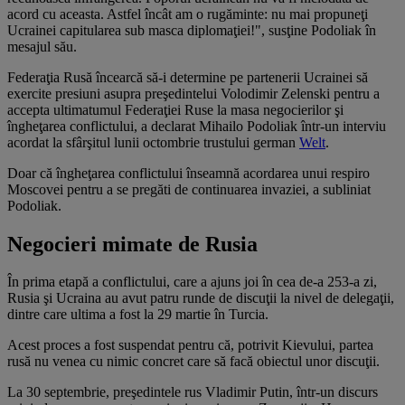
acord cu aceasta. Astfel încât am o rugăminte: nu mai propuneţi
Ucrainei capitularea sub masca diplomaţiei!", susţine Podoliak în
mesajul său.
Federaţia Rusă încearcă să-i determine pe partenerii Ucrainei să
exercite presiuni asupra preşedintelui Volodimir Zelenski pentru a
accepta ultimatumul Federaţiei Ruse la masa negocierilor şi
îngheţarea conflictului, a declarat Mihailo Podoliak într-un interviu
acordat la sfârşitul lunii octombrie trustului german
Welt
.
Doar că îngheţarea conflictului înseamnă acordarea unui respiro
Moscovei pentru a se pregăti de continuarea invaziei, a subliniat
Podoliak.
Negocieri mimate de Rusia
În prima etapă a conflictului, care a ajuns joi în cea de-a 253-a zi,
Rusia şi Ucraina au avut patru runde de discuţii la nivel de delegaţii,
dintre care ultima a fost la 29 martie în Turcia.
Acest proces a fost suspendat pentru că, potrivit Kievului, partea
rusă nu venea cu nimic concret care să facă obiectul unor discuţii.
La 30 septembrie, preşedintele rus Vladimir Putin, într-un discurs