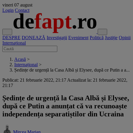
vineri
07 august
Login
Contact
DESPRE
DONEAZĂ
Investigații
Eveniment
Politică
Justiție
Opinii
Internațional
Acasă
>
Internațional
>
Ședințe de urgență la Casa Albă și Elysee, după ce Putin a a...
Publicat: 21 februarie 2022, 21:17
Actualizat la: 21 februarie 2022,
21:17
Ședințe de urgență la Casa Albă și Elysee,
după ce Putin a anunțat că va recunoaște
independența separatiștilor din Ucraina
Mircea Marian