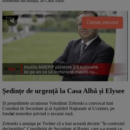
domeniul securității, la Casa Albă.
Citește articolul
Ședințe de urgență la Casa Albă și Elysee
Și preşedintele ucrainean Volodimir Zelenski a convocat luni
Consiliul de Securitate şi al Apărării Naţionale al Ucrainei, pe
fond
u
l temerilor privind o invazie rusă.
Zelenski a anunţat pe Twitter că a luat această decizie "în contextul
declaraţiilor" Consiliului de Securitate al Rusiei, care s-a reunit cu