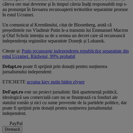
câteva ore mai devreme şi în timpul căreia înalţi responsabili ruşi s-
au pronunţat în favoarea recunoaşterii teritoriilor separatiste proruse
în estul Ucrainei.
Un comunicat al Kremlinului, citat de Bloomberg, arată că
președintele rus Vladimir Putin le-a transmis lui Emmanuel Macron
și Olaf Scholz intenția sa de a semna un decret care să recunoască
independența regiunilor separatiste Donețk și Luhansk.
Citește și:
Putin recunoaște independența republicilor separatiste din
estul Ucrainei. Războiul, 99% probabil
Defapt.ro
poate fi sprijinit prin donații pentru susținerea
jurnalismului independent:
ETICHETE
ucraina
kiev
putin
biden
elysee
DeFapt.ro
este un proiect jurnalistic fără apartenență politică,
ideologică sau comercială care nu se finanțează cu fonduri ale
statului român și nici cu sume provenite de la partidele politice, dar
poate fi sprijinit prin donații pentru susținerea jurnalismului
independent.
PayPal
Donează