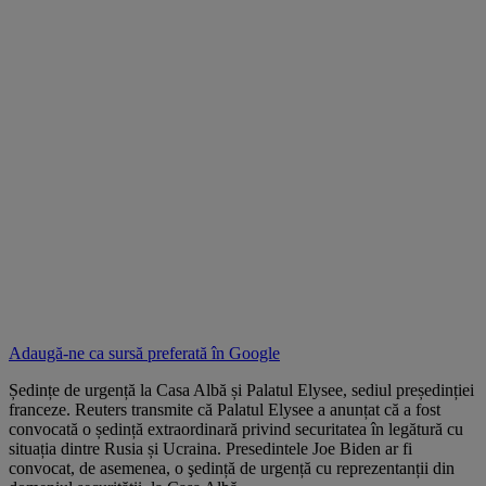
Adaugă-ne ca sursă preferată în
Google
Ședințe de urgență la Casa Albă și Palatul Elysee, sediul președinției
franceze. Reuters transmite că Palatul Elysee a anunțat că a fost
convocată o ședință extraordinară privind securitatea în legătură cu
situația dintre Rusia și Ucraina. Presedintele Joe Biden ar fi
convocat, de asemenea, o şedință de urgență cu reprezentanții din