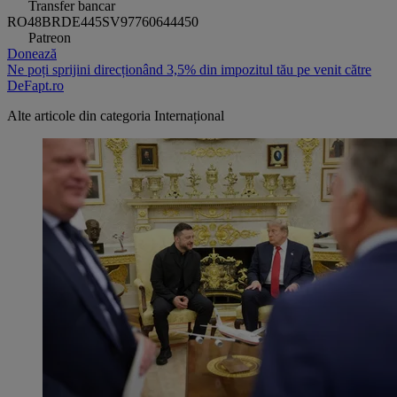
Transfer bancar
RO48BRDE445SV97760644450
Patreon
Donează
Ne poți sprijini direcționând 3,5% din impozitul tău pe venit către
DeFapt.ro
Alte articole din categoria
Internațional