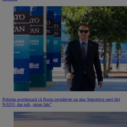
Polonia avertizează că Rusia pregătește un atac împotriva unei țări
NATO, dar sub „steag fals”