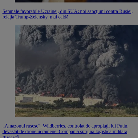
Semnale favorabile Ucrainei, din SUA: noi sancțiuni contra Rusiei,
relația Trump-Zelensky, mai caldă
„Amazonul rusesc”, Wildberries, controlat de apropiații lui Putin,
devastat de drone ucrainene. Compania sprijină logistica militară
rusească