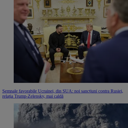
Semnale favorabile Ucrainei, din SUA: noi sancțiuni contra Rusiei,
relația Trump-Zelensky, mai caldă