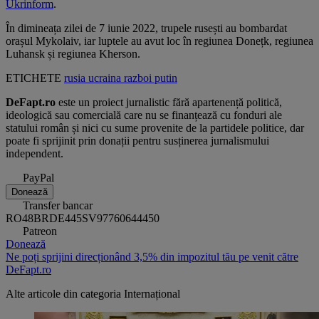
Ukrinform
.
În dimineața zilei de 7 iunie 2022, trupele rusești au bombardat
orașul Mykolaiv, iar luptele au avut loc în regiunea Donețk, regiunea
Luhansk și regiunea Kherson.
ETICHETE
rusia
ucraina
razboi
putin
DeFapt.ro
este un proiect jurnalistic fără apartenență politică,
ideologică sau comercială care nu se finanțează cu fonduri ale
statului român și nici cu sume provenite de la partidele politice, dar
poate fi sprijinit prin donații pentru susținerea jurnalismului
independent.
PayPal
Donează
Transfer bancar
RO48BRDE445SV97760644450
Patreon
Donează
Ne poți sprijini direcționând 3,5% din impozitul tău pe venit către
DeFapt.ro
Alte articole din categoria
Internațional