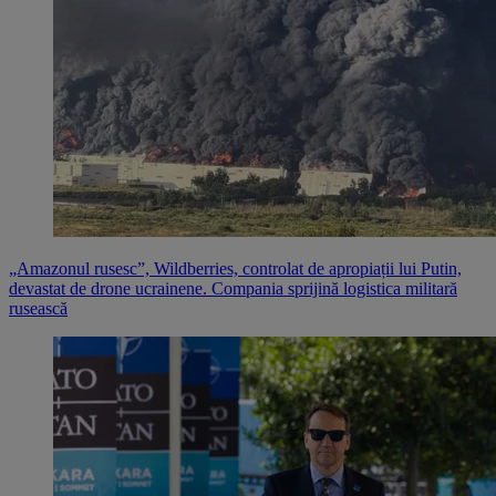
„Amazonul rusesc”, Wildberries, controlat de apropiații lui Putin,
devastat de drone ucrainene. Compania sprijină logistica militară
rusească