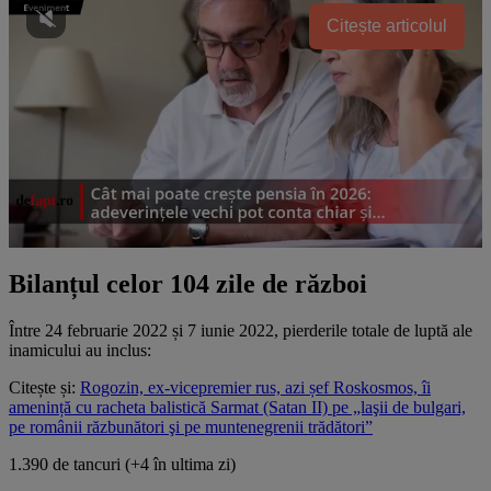
Citește articolul
Bilanțul celor 104 zile de război
Între 24 februarie 2022 și 7 iunie 2022, pierderile totale de luptă ale
inamicului au inclus:
Citește și:
Rogozin, ex-vicepremier rus, azi șef Roskosmos, îi
amenință cu racheta balistică Sarmat (Satan II) pe „laşii de bulgari,
pe românii răzbunători şi pe muntenegrenii trădători”
1.390 de tancuri (+4 în ultima zi)