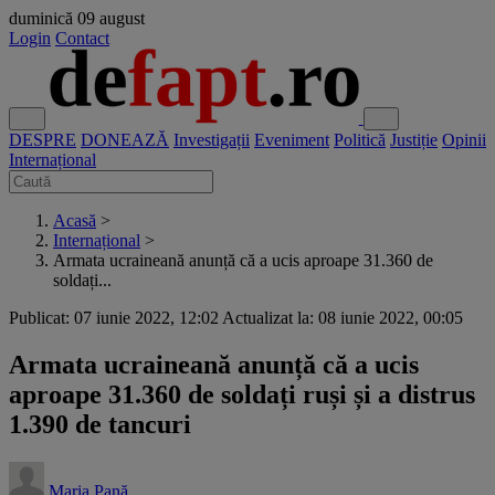
duminică
09 august
Login
Contact
DESPRE
DONEAZĂ
Investigații
Eveniment
Politică
Justiție
Opinii
Internațional
Acasă
>
Internațional
>
Armata ucraineană anunță că a ucis aproape 31.360 de
soldați...
Publicat: 07 iunie 2022, 12:02
Actualizat la: 08 iunie 2022, 00:05
Armata ucraineană anunță că a ucis
aproape 31.360 de soldați ruși și a distrus
1.390 de tancuri
Maria Pană