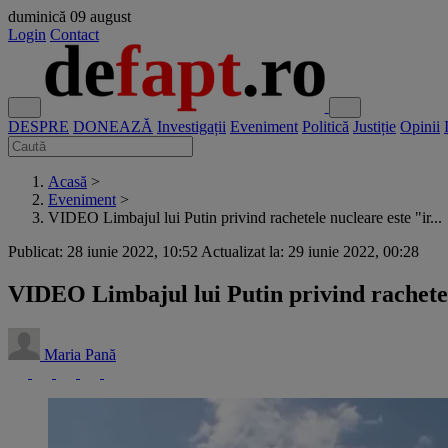
duminică
09 august
Login
Contact
DESPRE
DONEAZĂ
Investigații
Eveniment
Politică
Justiție
Opinii
Acasă
>
Eveniment
>
VIDEO Limbajul lui Putin privind rachetele nucleare este "ir...
Publicat: 28 iunie 2022, 10:52
Actualizat la: 29 iunie 2022, 00:28
VIDEO Limbajul lui Putin privind rachetele
Maria Pană