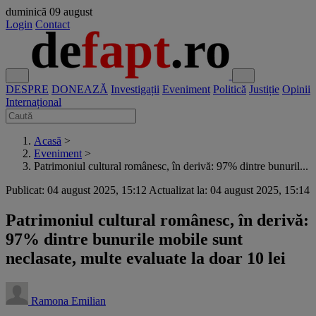
duminică
09 august
Login
Contact
DESPRE
DONEAZĂ
Investigații
Eveniment
Politică
Justiție
Opinii
Internațional
Acasă
>
Eveniment
>
Patrimoniul cultural românesc, în derivă: 97% dintre bunuril...
Publicat: 04 august 2025, 15:12
Actualizat la: 04 august 2025, 15:14
Patrimoniul cultural românesc, în derivă:
97% dintre bunurile mobile sunt
neclasate, multe evaluate la doar 10 lei
Ramona Emilian