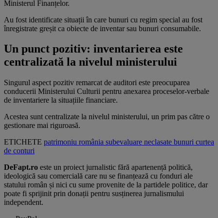
Ministerul Finanțelor.
Au fost identificate situații în care bunuri cu regim special au fost
înregistrate greșit ca obiecte de inventar sau bunuri consumabile.
Un punct pozitiv: inventarierea este
centralizată la nivelul ministerului
Singurul aspect pozitiv remarcat de auditori este preocuparea
conducerii Ministerului Culturii pentru anexarea proceselor-verbale
de inventariere la situațiile financiare.
Acestea sunt centralizate la nivelul ministerului, un prim pas către o
gestionare mai riguroasă.
ETICHETE
patrimoniu
românia
subevaluare
neclasate
bunuri
curtea
de conturi
DeFapt.ro
este un proiect jurnalistic fără apartenență politică,
ideologică sau comercială care nu se finanțează cu fonduri ale
statului român și nici cu sume provenite de la partidele politice, dar
poate fi sprijinit prin donații pentru susținerea jurnalismului
independent.