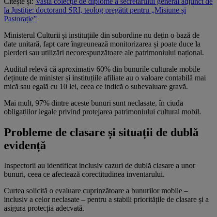
Citește și:
Vasta colecție de diplome a secretarului general adjunct de
la Justiție: doctorand SRI, teolog pregătit pentru „Misiune și
Pastorație”
Ministerul Culturii și instituțiile din subordine nu dețin o bază de
date unitară, fapt care îngreunează monitorizarea și poate duce la
pierderi sau utilizări necorespunzătoare ale patrimoniului național.
Auditul relevă că aproximativ 60% din bunurile culturale mobile
deținute de minister și instituțiile afiliate au o valoare contabilă mai
mică sau egală cu 10 lei, ceea ce indică o subevaluare gravă.
Mai mult, 97% dintre aceste bunuri sunt neclasate, în ciuda
obligațiilor legale privind protejarea patrimoniului cultural mobil.
Probleme de clasare și situații de dublă
evidență
Inspectorii au identificat inclusiv cazuri de dublă clasare a unor
bunuri, ceea ce afectează corectitudinea inventarului.
Curtea solicită o evaluare cuprinzătoare a bunurilor mobile –
inclusiv a celor neclasate – pentru a stabili prioritățile de clasare și a
asigura protecția adecvată.