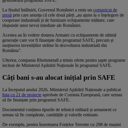
gestionează programul SAFE.
La finalul întâlnirii, Guvernul României a emis un
comunicat de
presă
prin care anunța că cele două părți „au ajuns la o înțelegere de
cooperare industrială și de furnizare echipamente militare, care
răspunde unor nevoi imediate ale României.
Acestea au în vedere dotarea Armatei cu echipamente de ultimă
generație care vor fi finanțate din programul SAFE, precum și
susținerea investițiilor străine în dezvoltarea industrială din
România”.
Ulterior, compania Rheinmetall a trimis oferte pentru șapte programe
incluse de Ministerul Apărării Naționale în programul SAFE.
Câți bani s-au alocat inițial prin SAFE
La începutul anului 2026, Ministerul Apărării Naționale a publicat
lista cu 21 de proiecte
aprobate de Comisia Europeană, care urmau
să fie finanțate prin programul SAFE.
Documentul conținea tipurile de tehnică militară și armament ce
urmau să fie cumpărate, cantitățile și valorile estimate.
De exemplu, pentru înzestrarea Forțelor Terestre cu 298 de mașini