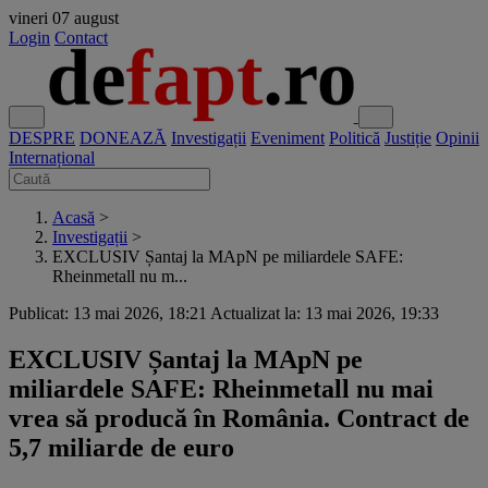
vineri
07 august
Login
Contact
DESPRE
DONEAZĂ
Investigații
Eveniment
Politică
Justiție
Opinii
Internațional
Acasă
>
Investigații
>
EXCLUSIV Șantaj la MApN pe miliardele SAFE:
Rheinmetall nu m...
Publicat: 13 mai 2026, 18:21
Actualizat la: 13 mai 2026, 19:33
EXCLUSIV Șantaj la MApN pe
miliardele SAFE: Rheinmetall nu mai
vrea să producă în România. Contract de
5,7 miliarde de euro