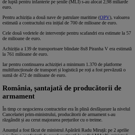
de luptă pentru infanterie pe șenile (MLI) s-au alocat 2,98 miliarde
euro.
Pentru achiziția a două nave de patrulare maritime (
OPV
), valoarea
estimată a contractului era inițial de 700 de milioane de euro.
Cele două vedetele de intervenție pentru scafandri era estimate la 57
de milioane de euro.
Achiziția a 139 de transportoare blindate 8x8 Piranha V era estimată
la 761 milioane de euro.
Iar pentru continuarea achiziției a minimum 1.370 de platforme
multifuncționale de transport și logistică pe roți a fost prevăzută o
sumă de 472 de milioane de euro.
România, șantajată de producătorii de
armament
În timp ce negocierea contractelor era în plină desfășurare la nivelul
Cancelariei prim-ministrului, producătorii de armament s-au
răzgândit și au cerut majorarea prețurilor cu o treime.
Anunțul a fost făcut de ministrul Apărării Radu Miruță: pe 2 aprilie