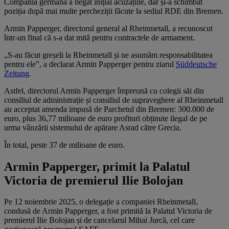
Compania germană a negat inițial acuzațiile, dar și-a schimbat
poziția după mai multe percheziții făcute la sediul RDE din Bremen.
Armin Papperger, directorul general al Rheinmetall, a recunoscut
într-un final că s-a dat mită pentru contractele de armament.
„S-au făcut greșeli la Rheinmetall și ne asumăm responsabilitatea
pentru ele”, a declarat Armin Papperger pentru ziarul
Süddeutsche
Zeitung
.
Astfel, directorul Armin Papperger împreună cu colegii săi din
consiliul de administrație și consiliul de supraveghere al Rheinmetall
au acceptat amenda impusă de Parchetul din Bremen: 300.000 de
euro, plus 36,77 milioane de euro profituri obținute ilegal de pe
urma vânzării sistemului de apărare Asrad către Grecia.
În total, peste 37 de milioane de euro.
Armin Papperger, primit la Palatul
Victoria de premierul Ilie Bolojan
Pe 12 noiembrie 2025, o delegație a companiei Rheinmetall,
condusă de Armin Papperger, a fost primită la Palatul Victoria de
premierul Ilie Bolojan și de cancelarul Mihai Jurcă, cel care