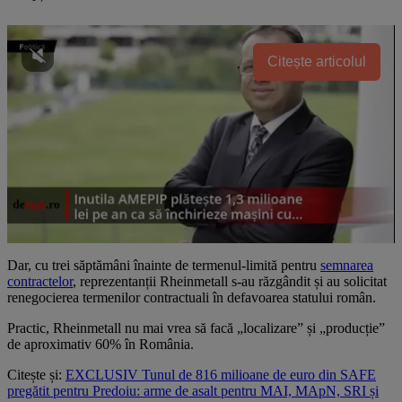
Citește articolul
Dar, cu trei săptămâni înainte de termenul-limită pentru
semnarea
contractelor
, reprezentanții Rheinmetall s-au răzgândit și au solicitat
renegocierea termenilor contractuali în defavoarea statului român.
Practic, Rheinmetall nu mai vrea să facă „localizare” și „producție”
de aproximativ 60% în România.
Citește și:
EXCLUSIV Tunul de 816 milioane de euro din SAFE
pregătit pentru Predoiu: arme de asalt pentru MAI, MApN, SRI și