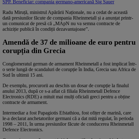
SPP. Beneficiar: compania germano-americană Sig Sauer
Radu Miruță, ministrul Apărării Naționale, nu a cedat de această
dată presiunilor făcute de compania Rheinmetall și a anunțat printr-
un comunicat de presă că „MApN nu va semna contracte de
achiziție publică în condiții dezavantajoase”.
Amendă de 37 de milioane de euro pentru
corupția din Grecia
Conglomeratul german de armament Rheinmetall a fost implicat într-
o serie lungă de scandaluri de corupție în India, Grecia sau Africa de
Sud în ultimii 15 ani.
De exemplu, procurorii au deschis un dosar de corupție la finalul
anului 2013, după ce s-a aflat că filiala Rheinmetall Defence
Electronics (RDE) a mituit mai mulți oficiali greci pentru a obține
contracte de armament.
Intermediar a fost Papagiotis Efstathiou, fost ofițer de marină, care
le-a declarat anchetatorilor germani că a dat mită regulat, în perioda
1998 – 2011, în urma presiunilor făcute de conducerea Rheinmetall
Defence Electronics.