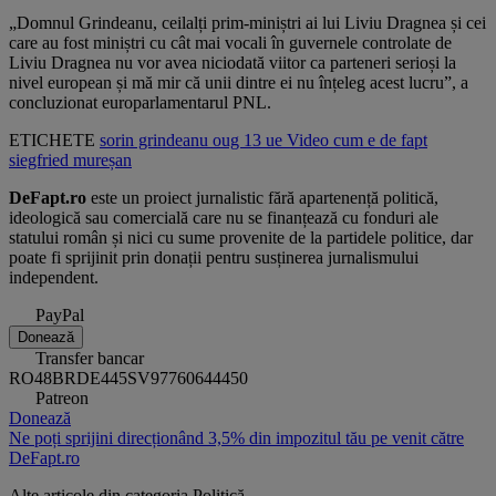
„Domnul Grindeanu, ceilalți prim-miniștri ai lui Liviu Dragnea și cei
care au fost miniștri cu cât mai vocali în guvernele controlate de
Liviu Dragnea nu vor avea niciodată viitor ca parteneri serioși la
nivel european și mă mir că unii dintre ei nu înțeleg acest lucru”, a
concluzionat europarlamentarul PNL.
ETICHETE
sorin grindeanu
oug 13
ue
Video
cum e de fapt
siegfried mureșan
DeFapt.ro
este un proiect jurnalistic fără apartenență politică,
ideologică sau comercială care nu se finanțează cu fonduri ale
statului român și nici cu sume provenite de la partidele politice, dar
poate fi sprijinit prin donații pentru susținerea jurnalismului
independent.
PayPal
Donează
Transfer bancar
RO48BRDE445SV97760644450
Patreon
Donează
Ne poți sprijini direcționând 3,5% din impozitul tău pe venit către
DeFapt.ro
Alte articole din categoria
Politică