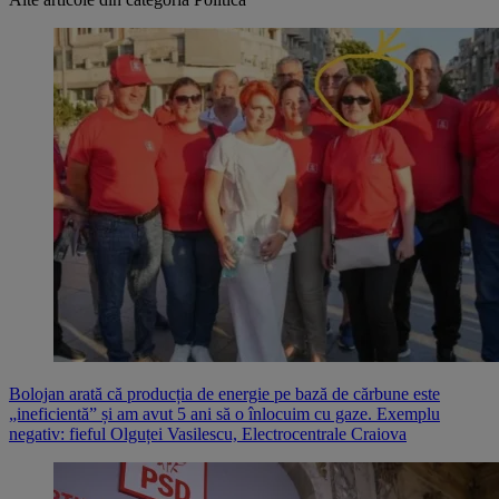
Bolojan arată că producția de energie pe bază de cărbune este
„ineficientă” și am avut 5 ani să o înlocuim cu gaze. Exemplu
negativ: fieful Olguței Vasilescu, Electrocentrale Craiova