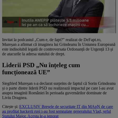
Invitat la podcastul „Cum e, de fapt?” realizat de DeFapt.ro,
Mureșan a afirmat că imaginea lui Grindeanu în Uniunea Europeană
este indisolubil legată de controversata Ordonanță de Urgență 13 și
de atacurile la adresa statului de drept.
Liderii PSD „Nu înțeleg cum
funcționează UE”
Siegfried Mureșan s-a declarat surprins de faptul că Sorin Grindeanu
și o parte dintre liderii PSD nu realizează impactul pe care l-au avut
asupra imaginii României în perioada guvernărilor dominate de
Liviu Dragnea.
Citește și:
EXCLUSIV Breșele de securitate IT din MApN de care
au profitat hackerii ruși i-au fost semnalate generalului Vlad, șeful
Statului Major. Acesta le-a ignorat