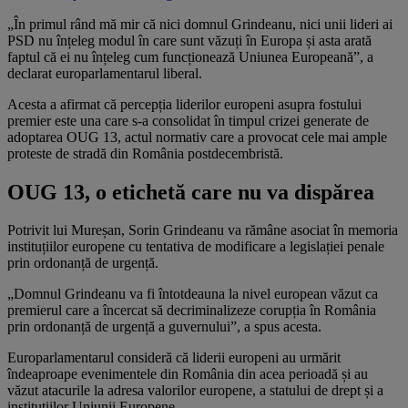
„În primul rând mă mir că nici domnul Grindeanu, nici unii lideri ai
PSD nu înțeleg modul în care sunt văzuți în Europa și asta arată
faptul că ei nu înțeleg cum funcționează Uniunea Europeană”, a
declarat europarlamentarul liberal.
Acesta a afirmat că percepția liderilor europeni asupra fostului
premier este una care s-a consolidat în timpul crizei generate de
adoptarea OUG 13, actul normativ care a provocat cele mai ample
proteste de stradă din România postdecembristă.
OUG 13, o etichetă care nu va dispărea
Potrivit lui Mureșan, Sorin Grindeanu va rămâne asociat în memoria
instituțiilor europene cu tentativa de modificare a legislației penale
prin ordonanță de urgență.
„Domnul Grindeanu va fi întotdeauna la nivel european văzut ca
premierul care a încercat să decriminalizeze corupția în România
prin ordonanță de urgență a guvernului”, a spus acesta.
Europarlamentarul consideră că liderii europeni au urmărit
îndeaproape evenimentele din România din acea perioadă și au
văzut atacurile la adresa valorilor europene, a statului de drept și a
instituțiilor Uniunii Europene.