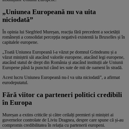
„Uniunea Europeană nu va uita
niciodată”
În opinia lui Siegfried Mureșan, reacția fără precedent a societății
românești a consolidat percepția negativă existentă la Bruxelles și în
capitalele europene.
„Toată Uniunea Europeană l-a văzut pe domnul Grindeanu și a
văzut miniștrii săi atacând valorile europene, atacând legi europene,
atacând statul de drept din România și atacând instituții ale Uniunii
Europene până la punctul când ies sute de mii de oameni în stradă.
Acest lucru Uniunea Europeană nu-l va uita niciodată”, a afirmat
eurodeputatul.
Fără viitor ca parteneri politici credibili
în Europa
Mureșan a extins criticile și către ceilalți premieri și miniștri ai
guvernelor controlate de Liviu Dragnea, despre care spune că și-au
compromis credibilitatea în relația cu partenerii europeni.