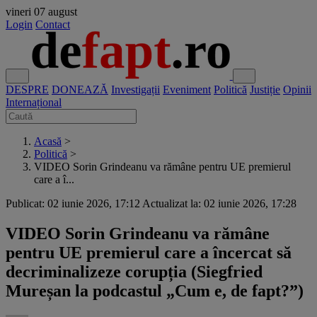
vineri
07 august
Login
Contact
DESPRE
DONEAZĂ
Investigații
Eveniment
Politică
Justiție
Opinii
Internațional
Acasă
>
Politică
>
VIDEO Sorin Grindeanu va rămâne pentru UE premierul
care a î...
Publicat: 02 iunie 2026, 17:12
Actualizat la: 02 iunie 2026, 17:28
VIDEO Sorin Grindeanu va rămâne
pentru UE premierul care a încercat să
decriminalizeze corupția (Siegfried
Mureșan la podcastul „Cum e, de fapt?”)