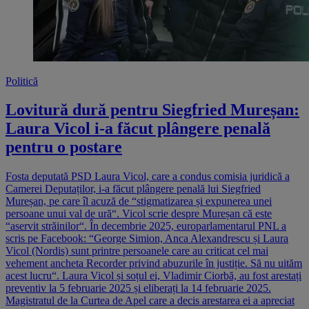
Politică
Lovitură dură pentru Siegfried Mureșan:
Laura Vicol i-a făcut plângere penală
pentru o postare
Fosta deputată PSD Laura Vicol, care a condus comisia juridică a
Camerei Deputaților, i-a făcut plângere penală lui Siegfried
Mureșan, pe care îl acuză de “stigmatizarea și expunerea unei
persoane unui val de ură“. Vicol scrie despre Mureșan că este
“aservit străinilor“. În decembrie 2025, europarlamentarul PNL a
scris pe Facebook: “George Simion, Anca Alexandrescu și Laura
Vicol (Nordis) sunt printre persoanele care au criticat cel mai
vehement ancheta Recorder privind abuzurile în justiție. Să nu uităm
acest lucru“. Laura Vicol și soțul ei, Vladimir Ciorbă, au fost arestați
preventiv la 5 februarie 2025 și eliberați la 14 februarie 2025.
Magistratul de la Curtea de Apel care a decis arestarea ei a apreciat