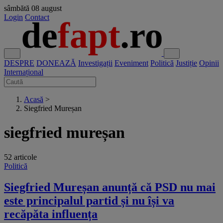
sâmbătă
08 august
Login
Contact
DESPRE
DONEAZĂ
Investigații
Eveniment
Politică
Justiție
Opinii
Internațional
Acasă
>
Siegfried Mureșan
siegfried mureșan
52 articole
Politică
Siegfried Mureșan anunță că PSD nu mai
este principalul partid și nu își va
recăpăta influența