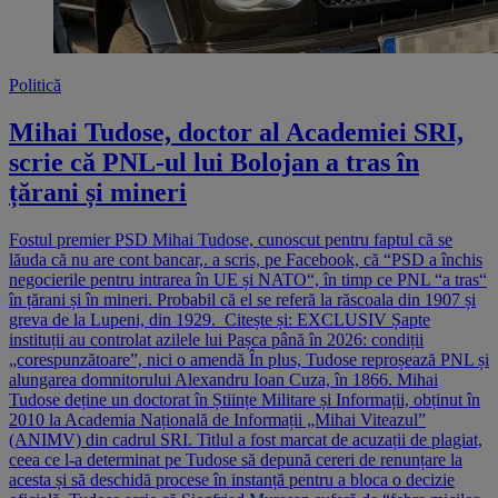
Politică
Mihai Tudose, doctor al Academiei SRI,
scrie că PNL-ul lui Bolojan a tras în
țărani și mineri
Fostul premier PSD Mihai Tudose, cunoscut pentru faptul că se
lăuda că nu are cont bancar,. a scris, pe Facebook, că “PSD a închis
negocierile pentru intrarea în UE și NATO“, în timp ce PNL “a tras“
în țărani și în mineri. Probabil că el se referă la răscoala din 1907 și
greva de la Lupeni, din 1929. Citește și: EXCLUSIV Șapte
instituții au controlat azilele lui Pașca până în 2026: condiții
„corespunzătoare”, nici o amendă În plus, Tudose reproșează PNL și
alungarea domnitorului Alexandru Ioan Cuza, în 1866. Mihai
Tudose deține un doctorat în Științe Militare și Informații, obținut în
2010 la Academia Națională de Informații „Mihai Viteazul”
(ANIMV) din cadrul SRI. Titlul a fost marcat de acuzații de plagiat,
ceea ce l-a determinat pe Tudose să depună cereri de renunțare la
acesta și să deschidă procese în instanță pentru a bloca o decizie