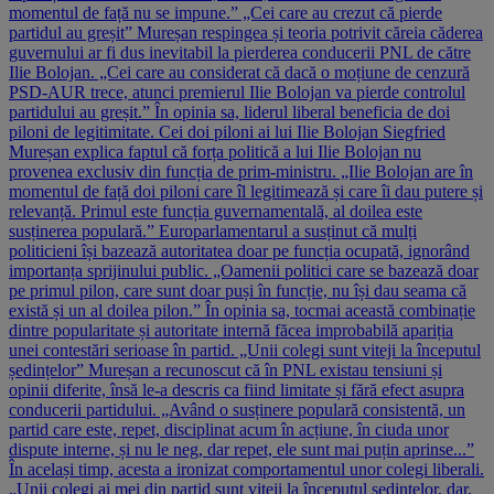
momentul de față nu se impune.” „Cei care au crezut că pierde
partidul au greșit” Mureșan respingea și teoria potrivit căreia căderea
guvernului ar fi dus inevitabil la pierderea conducerii PNL de către
Ilie Bolojan. „Cei care au considerat că dacă o moțiune de cenzură
PSD-AUR trece, atunci premierul Ilie Bolojan va pierde controlul
partidului au greșit.” În opinia sa, liderul liberal beneficia de doi
piloni de legitimitate. Cei doi piloni ai lui Ilie Bolojan Siegfried
Mureșan explica faptul că forța politică a lui Ilie Bolojan nu
provenea exclusiv din funcția de prim-ministru. „Ilie Bolojan are în
momentul de față doi piloni care îl legitimează și care îi dau putere și
relevanță. Primul este funcția guvernamentală, al doilea este
susținerea populară.” Europarlamentarul a susținut că mulți
politicieni își bazează autoritatea doar pe funcția ocupată, ignorând
importanța sprijinului public. „Oamenii politici care se bazează doar
pe primul pilon, care sunt doar puși în funcție, nu își dau seama că
există și un al doilea pilon.” În opinia sa, tocmai această combinație
dintre popularitate și autoritate internă făcea improbabilă apariția
unei contestări serioase în partid. „Unii colegi sunt viteji la începutul
ședințelor” Mureșan a recunoscut că în PNL existau tensiuni și
opinii diferite, însă le-a descris ca fiind limitate și fără efect asupra
conducerii partidului. „Având o susținere populară consistentă, un
partid care este, repet, disciplinat acum în acțiune, în ciuda unor
dispute interne, și nu le neg, dar repet, ele sunt mai puțin aprinse...”
În același timp, acesta a ironizat comportamentul unor colegi liberali.
„Unii colegi ai mei din partid sunt viteji la începutul ședințelor, dar,