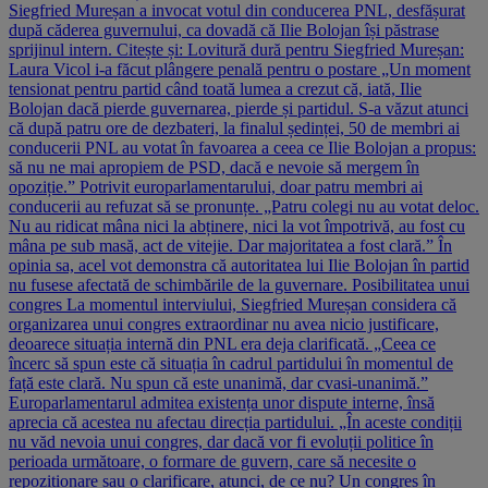
Siegfried Mureșan a invocat votul din conducerea PNL, desfășurat
după căderea guvernului, ca dovadă că Ilie Bolojan își păstrase
sprijinul intern. Citește și: Lovitură dură pentru Siegfried Mureșan:
Laura Vicol i-a făcut plângere penală pentru o postare „Un moment
tensionat pentru partid când toată lumea a crezut că, iată, Ilie
Bolojan dacă pierde guvernarea, pierde și partidul. S-a văzut atunci
că după patru ore de dezbateri, la finalul ședinței, 50 de membri ai
conducerii PNL au votat în favoarea a ceea ce Ilie Bolojan a propus:
să nu ne mai apropiem de PSD, dacă e nevoie să mergem în
opoziție.” Potrivit europarlamentarului, doar patru membri ai
conducerii au refuzat să se pronunțe. „Patru colegi nu au votat deloc.
Nu au ridicat mâna nici la abținere, nici la vot împotrivă, au fost cu
mâna pe sub masă, act de vitejie. Dar majoritatea a fost clară.” În
opinia sa, acel vot demonstra că autoritatea lui Ilie Bolojan în partid
nu fusese afectată de schimbările de la guvernare. Posibilitatea unui
congres La momentul interviului, Siegfried Mureșan considera că
organizarea unui congres extraordinar nu avea nicio justificare,
deoarece situația internă din PNL era deja clarificată. „Ceea ce
încerc să spun este că situația în cadrul partidului în momentul de
față este clară. Nu spun că este unanimă, dar cvasi-unanimă.”
Europarlamentarul admitea existența unor dispute interne, însă
aprecia că acestea nu afectau direcția partidului. „În aceste condiții
nu văd nevoia unui congres, dar dacă vor fi evoluții politice în
perioada următoare, o formare de guvern, care să necesite o
repoziționare sau o clarificare, atunci, de ce nu? Un congres în