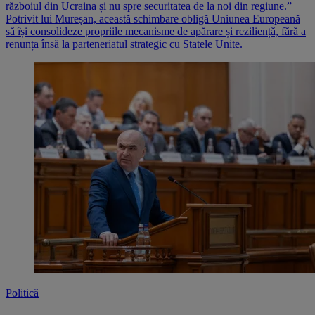
războiul din Ucraina și nu spre securitatea de la noi din regiune.”
Potrivit lui Mureșan, această schimbare obligă Uniunea Europeană
să își consolideze propriile mecanisme de apărare și reziliență, fără a
renunța însă la parteneriatul strategic cu Statele Unite.
Politică