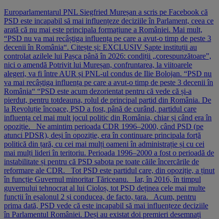
Europarlamentarul PNL Siegfried Mureșan a scris pe Facebook că
PSD este incapabil să mai influențeze deciziile în Parlament, ceea ce
arată că nu mai este principala formațiune a României. Mai mult,
“PSD nu va mai recâștiga influența pe care a avut-o timp de peste 3
decenii în România“. Citește și: EXCLUSIV Șapte instituții au
controlat azilele lui Pașca până în 2026: condiții „corespunzătoare”,
nici o amendă Potrivit lui Mureșan, confruntarea, la viitoarele
alegeri, va fi între AUR și PNL-ul condus de Ilie Bolojan. “PSD nu
va mai recâștiga influența pe care a avut-o timp de peste 3 decenii în
România“ “PSD este acum dezorientat pentru că vede că și-a
pierdut, pentru totdeauna, rolul de principal partid din România. De
la Revoluție încoace, PSD a fost, până de curând, partidul care
influența cel mai mult jocul politic din România, chiar și când era în
opoziție. Ne amintim perioada CDR 1996–2000, când PSD (pe
atunci PDSR), deși în opoziție, era în continuare principala forță
politică din țară, cu cei mai mulți oameni în administrație și cu cei
mai mulți lideri în teritoriu. Perioada 1996–2000 a fost o perioadă de
instabilitate și pentru că PSD sabota pe toate căile încercările de
reformare ale CDR. Tot PSD este partidul care, din opoziție, a ținut
în funcție Guvernul minoritar Tăriceanu. Iar, în 2016, în timpul
guvernului tehnocrat al lui Cioloș, tot PSD deținea cele mai multe
funcții în eșalonul 2 și conducea, de facto, țara. Acum, pentru
prima dată, PSD vede că este incapabil să mai influențeze deciziile
în Parlamentul României. Deși au existat doi premieri desemnați