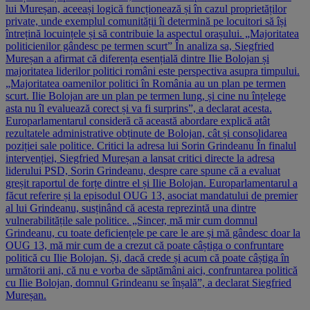
lui Mureșan, aceeași logică funcționează și în cazul proprietăților
private, unde exemplul comunității îi determină pe locuitori să își
întrețină locuințele și să contribuie la aspectul orașului. „Majoritatea
politicienilor gândesc pe termen scurt” În analiza sa, Siegfried
Mureșan a afirmat că diferența esențială dintre Ilie Bolojan și
majoritatea liderilor politici români este perspectiva asupra timpului.
„Majoritatea oamenilor politici în România au un plan pe termen
scurt. Ilie Bolojan are un plan pe termen lung, și cine nu înțelege
asta nu îl evaluează corect și va fi surprins”, a declarat acesta.
Europarlamentarul consideră că această abordare explică atât
rezultatele administrative obținute de Bolojan, cât și consolidarea
poziției sale politice. Critici la adresa lui Sorin Grindeanu În finalul
intervenției, Siegfried Mureșan a lansat critici directe la adresa
liderului PSD, Sorin Grindeanu, despre care spune că a evaluat
greșit raportul de forțe dintre el și Ilie Bolojan. Europarlamentarul a
făcut referire și la episodul OUG 13, asociat mandatului de premier
al lui Grindeanu, susținând că acesta reprezintă una dintre
vulnerabilitățile sale politice. „Sincer, mă mir cum domnul
Grindeanu, cu toate deficiențele pe care le are și mă gândesc doar la
OUG 13, mă mir cum de a crezut că poate câștiga o confruntare
politică cu Ilie Bolojan. Și, dacă crede și acum că poate câștiga în
următorii ani, că nu e vorba de săptămâni aici, confruntarea politică
cu Ilie Bolojan, domnul Grindeanu se înșală”, a declarat Siegfried
Mureșan.