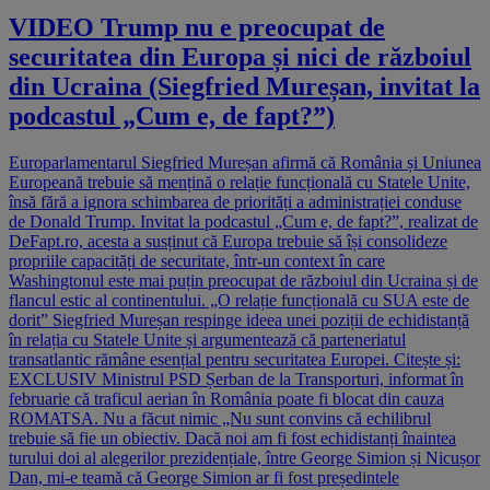
VIDEO Trump nu e preocupat de
securitatea din Europa și nici de războiul
din Ucraina (Siegfried Mureșan, invitat la
podcastul „Cum e, de fapt?”)
Europarlamentarul Siegfried Mureșan afirmă că România și Uniunea
Europeană trebuie să mențină o relație funcțională cu Statele Unite,
însă fără a ignora schimbarea de priorități a administrației conduse
de Donald Trump. Invitat la podcastul „Cum e, de fapt?”, realizat de
DeFapt.ro, acesta a susținut că Europa trebuie să își consolideze
propriile capacități de securitate, într-un context în care
Washingtonul este mai puțin preocupat de războiul din Ucraina și de
flancul estic al continentului. „O relație funcțională cu SUA este de
dorit” Siegfried Mureșan respinge ideea unei poziții de echidistanță
în relația cu Statele Unite și argumentează că parteneriatul
transatlantic rămâne esențial pentru securitatea Europei. Citește și:
EXCLUSIV Ministrul PSD Șerban de la Transporturi, informat în
februarie că traficul aerian în România poate fi blocat din cauza
ROMATSA. Nu a făcut nimic „Nu sunt convins că echilibrul
trebuie să fie un obiectiv. Dacă noi am fi fost echidistanți înaintea
turului doi al alegerilor prezidențiale, între George Simion și Nicușor
Dan, mi-e teamă că George Simion ar fi fost președintele