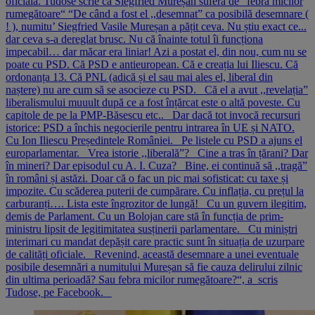
oficială. Tudose scrie că Siegfried Mureșan suferă de “febra micilor
rumegătoare“ “De când a fost el ,,desemnat” ca posibilă desemnare (
! ), numitu’ Siegfried Vasile Mureșan a pățit ceva. Nu știu exact ce...
dar ceva s-a dereglat brusc. Nu că înainte totul îi funcționa
impecabil… dar măcar era liniar! Azi a postat el, din nou, cum nu se
poate cu PSD. Că PSD e antieuropean. Că e creația lui Iliescu. Că
ordonanța 13. Că PNL (adică și el sau mai ales el, liberal din
naștere) nu are cum să se asocieze cu PSD. Că el a avut ,,revelația”
liberalismului muuult după ce a fost înțărcat este o altă poveste. Cu
capitole de pe la PMP-Băsescu etc.. Dar dacă tot invocă recursuri
istorice: PSD a închis negocierile pentru intrarea în UE și NATO.
Cu Ion Iliescu Președintele României. Pe listele cu PSD a ajuns el
europarlamentar. Vrea istorie ,,liberală”? Cine a tras în țărani? Dar
în mineri? Dar episodul cu A. I. Cuza? Bine, ei continuă să ,,tragă”
în români și astăzi. Doar că o fac un pic mai sofisticat: cu taxe și
impozite. Cu scăderea puterii de cumpărare. Cu inflația, cu prețul la
carburanți…. Lista este îngrozitor de lungă! Cu un guvern ilegitim,
demis de Parlament. Cu un Bolojan care stă în funcția de prim-
ministru lipsit de legitimitatea susținerii parlamentare. Cu miniștri
interimari cu mandat depășit care practic sunt în situația de uzurpare
de calități oficiale. Revenind, această desemnare a unei eventuale
posibile desemnări a numitului Mureșan să fie cauza delirului zilnic
din ultima perioadă? Sau febra micilor rumegătoare?“, a scris
Tudose, pe Facebook.