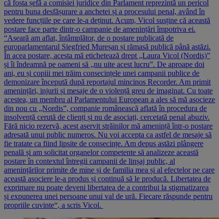
că fosta șefă a comisiei juridice din Parlament reprezintă un pericol
pentru buna desfășurare a anchetei și a procesului penal, având în
vedere funcțiile pe care le-a deținut. Acum, Vicol susține că această
postare face parte dintr-o campanie de amenințări împotriva ei.
“Aseară am aflat, întâmplător, de o postare publicată de
europarlamentarul Siegfried Mureșan și rămasă publică până astăzi.
În acea postare, acesta mă etichetează drept „Laura Vicol (Nordis)”
și îi îndeamnă pe oameni să „nu uite acest lucru”. De aproape doi
ani, eu și copiii mei trăim consecințele unei campanii publice de
demonizare începută după reportajul mincinos Recorder. Am primit
amenințări, injurii și mesaje de o violență greu de imaginat. Cu toate
acestea, un membru al Parlamentului European a ales să mă asocieze
din nou cu „Nordis”, companie românească aflată în procedura de
insolvență cerută de clienți și nu de asociați, cercetată penal abuziv.
Fāră nicio rezervă, acest aservit străinilor mă amenință într-o postare
adresată unui public numeros. Nu voi accepta ca astfel de mesaje să
fie tratate ca fiind lipsite de consecințe. Am depus astăzi plângere
penală și am solicitat organelor competente să analizeze această
postare în contextul întregii campanii de linșaj public, al
amenințărilor primite de mine și de familia mea și al efectelor pe care
această asociere le-a produs și continuă să le producă. Libertatea de
exprimare nu poate deveni libertatea de a contribui la stigmatizarea
și expunerea unei persoane unui val de ură. Fiecare răspunde pentru
propriile cuvinte“, a scris Vicol.