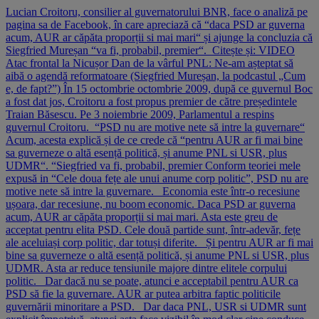
Lucian Croitoru, consilier al guvernatorului BNR, face o analiză pe
pagina sa de Facebook, în care apreciază că “daca PSD ar guverna
acum, AUR ar căpăta proporții si mai mari“ și ajunge la concluzia că
Siegfried Mureșan “va fi, probabil, premier“. Citește și: VIDEO
Atac frontal la Nicușor Dan de la vârful PNL: Ne-am așteptat să
aibă o agendă reformatoare (Siegfried Mureșan, la podcastul „Cum
e, de fapt?”) În 15 octombrie octombrie 2009, după ce guvernul Boc
a fost dat jos, Croitoru a fost propus premier de către președintele
Traian Băsescu. Pe 3 noiembrie 2009, Parlamentul a respins
guvernul Croitoru. “PSD nu are motive nete să intre la guvernare“
Acum, acesta explică și de ce crede că “pentru AUR ar fi mai bine
sa guverneze o altă esență politică, și anume PNL si USR, plus
UDMR“. “Siegfried va fi, probabil, premier Conform teoriei mele
expusă in “Cele doua fețe ale unui anume corp politic”, PSD nu are
motive nete să intre la guvernare. Economia este într-o recesiune
ușoara, dar recesiune, nu boom economic. Daca PSD ar guverna
acum, AUR ar căpăta proporții si mai mari. Asta este greu de
acceptat pentru elita PSD. Cele două partide sunt, într-adevăr, fețe
ale aceluiași corp politic, dar totuși diferite. Și pentru AUR ar fi mai
bine sa guverneze o altă esență politică, și anume PNL si USR, plus
UDMR. Asta ar reduce tensiunile majore dintre elitele corpului
politic. Dar dacă nu se poate, atunci e acceptabil pentru AUR ca
PSD să fie la guvernare. AUR ar putea arbitra faptic politicile
guvernării minoritare a PSD. Dar daca PNL, USR si UDMR sunt