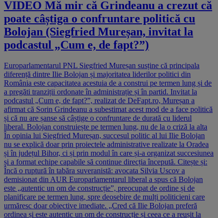
VIDEO Mă mir că Grindeanu a crezut că
poate câștiga o confruntare politică cu
Bolojan (Siegfried Mureșan, invitat la
podcastul „Cum e, de fapt?”)
Europarlamentarul PNL Siegfried Mureșan susține că principala
diferență dintre Ilie Bolojan și majoritatea liderilor politici din
România este capacitatea acestuia de a construi pe termen lung și de
a pregăti tranziții ordonate în administrație și în partid. Invitat la
podcastul „Cum e, de fapt?”, realizat de DeFapt.ro, Mureșan a
afirmat că Sorin Grindeanu a subestimat acest mod de a face politică
și că nu are șanse să câștige o confruntare de durată cu liderul
liberal. Bolojan construiește pe termen lung, nu de la o criză la alta
În opinia lui Siegfried Mureșan, succesul politic al lui Ilie Bolojan
nu se explică doar prin proiectele administrative realizate la Oradea
și în județul Bihor, ci și prin modul în care și-a organizat succesiunea
și a format echipe capabile să continue direcția începută. Citește și:
Încă o ruptură în tabăra suveranistă: avocata Silvia Uscov a
demisionat din AUR Europarlamentarul liberal a spus că Bolojan
este „autentic un om de construcție”, preocupat de ordine și de
planificare pe termen lung, spre deosebire de mulți politicieni care
urmăresc doar obiective imediate. „Cred că Ilie Bolojan preferă
ordinea și este autentic un om de construcție și ceea ce a reușit la