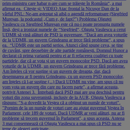
prim-ministru care habar n-are cum se trăiește în România“, a mai
afirmat ea. Citește și: VIDEO Atac frontal la Nicușor Dan de la
vârful PNL: Ne-am așteptat să aibă o agendă reformatoare (Siegfried
Mureșan, la podcastul „Cum e, de fapt?”) Problema Olguței
Vasilescu cu Siegfried Mureșan este că nu-i poate pronunța numele
Însă, deși a ironizat numele de “Siegfried“, Olguța Vasilescu a cerut
UDMR să vină alături de PSD la guvernare. “Dacă am avea voturile
de la UDMR, un guvern Grindeanu ar trece fără probleme“, a spus
ea. “UDMR este un partid serios. Atunci când spune ceva, se ține
de cuvânt, spre deosebire de alte partide românești. Domnul Hunor a
declarat că prima variantă pentru ei ar fi refacerea coaliției cu toate
partidele, dar că ar vota și un guvern monocolor PSD. Dacă am avea
voturile de la UDMR, un guvern Grindeanu ar trece fără probleme.
Am înțeles că vor susține și un guvern de dreapta, dar, dacă
desemnarea ar fi pentru Grindeanu, cu un guvern PSD monocolor,
am înțeles că l-ar susține (...) Dacă UDMR nu vine, am spus că nu
vom vota un guvern din care nu facem parte", a afirmat aceasta,
potrivit Antenei 3. Întrebată dacă PSD mai are ușa deschisă pentru
voturi din zona suveranistă, inclusiv de la AUR, Olguța Vasilescu a
răspuns: "S-a dovedit la Veștea că a obținut un număr de voturi".
"Pornim de la un număr de voturi care au ajutat guvernul Veștea în
Parlament, cele 189 de voturi. Dacă UDMR ar veni alături, nu ar fi
probleme să trecem guvernul în Parlament", a spus aceasta. Antena
3 mai consemnează că Olguța Vasilescu a mai spus că PSD nu se
teme de alegeri anticipate.