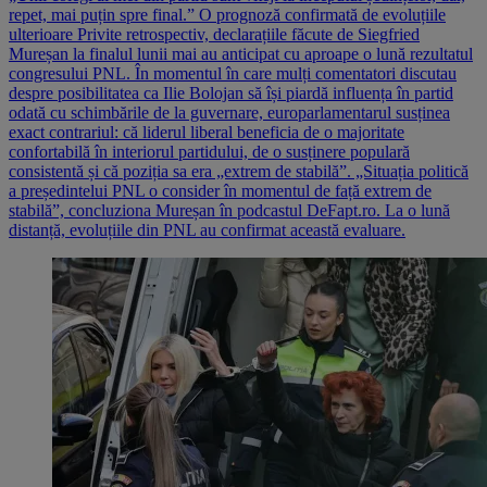
repet, mai puțin spre final.” O prognoză confirmată de evoluțiile
ulterioare Privite retrospectiv, declarațiile făcute de Siegfried
Mureșan la finalul lunii mai au anticipat cu aproape o lună rezultatul
congresului PNL. În momentul în care mulți comentatori discutau
despre posibilitatea ca Ilie Bolojan să își piardă influența în partid
odată cu schimbările de la guvernare, europarlamentarul susținea
exact contrariul: că liderul liberal beneficia de o majoritate
confortabilă în interiorul partidului, de o susținere populară
consistentă și că poziția sa era „extrem de stabilă”. „Situația politică
a președintelui PNL o consider în momentul de față extrem de
stabilă”, concluziona Mureșan în podcastul DeFapt.ro. La o lună
distanță, evoluțiile din PNL au confirmat această evaluare.