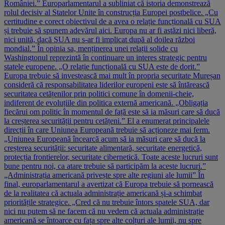
României.” Europarlamentarul a subliniat că istoria demonstrează
rolul decisiv al Statelor Unite în construcția Europei postbelice. „Cu
certitudine e corect obiectivul de a avea o relație funcțională cu SUA
și trebuie să spunem adevărul aici. Europa nu ar fi astăzi nici liberă,
nici unită, dacă SUA nu s-ar fi implicat după al doilea război
mondial.” În opinia sa, menținerea unei relații solide cu
Washingtonul reprezintă în continuare un interes strategic pentru
statele europene. „O relație funcțională cu SUA este de dorit.”
Europa trebuie să investească mai mult în propria securitate Mureșan
consideră că responsabilitatea liderilor europeni este să întărească
securitatea cetățenilor prin politici comune în domenii-cheie,
indiferent de evoluțiile din politica externă americană. „Obligația
fiecărui om politic în momentul de față este să ia măsuri care să ducă
la creșterea securității pentru cetățeni.” El a enumerat principalele
direcții în care Uniunea Europeană trebuie să acționeze mai ferm.
„Uniunea Europeană încearcă acum să ia măsuri care să ducă la
creșterea securității: securitate alimentară, securitate energetică,
protecția frontierelor, securitate cibernetică. Toate aceste lucruri sunt
bune pentru noi, ca atare trebuie să participăm la aceste lucruri.”
„Administrația americană privește spre alte regiuni ale lumii” În
final, europarlamentarul a avertizat că Europa trebuie să pornească
de la realitatea că actuala administrație americană și-a schimbat
prioritățile strategice. „Cred că nu trebuie întors spatele SUA, dar
nici nu putem să ne facem că nu vedem că actuala administrație
americană se întoarce cu fața spre alte colțuri ale lumii, nu spre