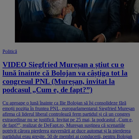
Politică
VIDEO Siegfried Mureșan a știut cu o
lună înainte că Bolojan va câștiga tot la
congresul PNL (Mureșan, invitat la
podcasul „Cum e, de fapt?”)
Cu aproape o lună înainte ca Ilie Bolojan să își consolideze fără
emoții poziția în fruntea PNL, europarlamentarul Siegfried Mureșan
afirma că liderul liberal controlează ferm partidul și că un congres
extraordinar nu se justifică. Invitat pe 25 mai, la podcastul „Cum e,
de fapt?”, realizat de DeFapt.ro, Mureșan susținea că scenariile
potrivit cărora pierderea guvernării ar duce automat și la pierderea
partidului erau greșite. 50 de membri ai conducerii, pentru Bolojan