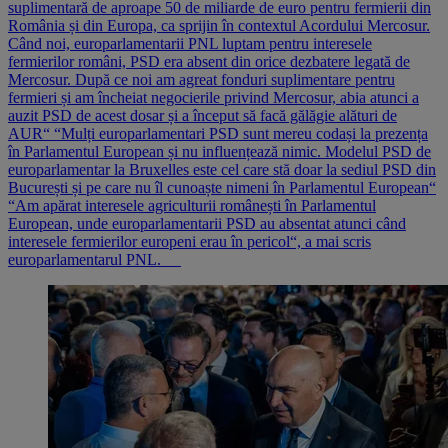
suplimentară de aproape 50 de miliarde de euro pentru fermierii din
România și din Europa, ca sprijin în contextul Acordului Mercosur.
Când noi, europarlamentarii PNL luptam pentru interesele
fermierilor români, PSD era absent din orice dezbatere legată de
Mercosur. După ce noi am agreat fonduri suplimentare pentru
fermieri și am încheiat negocierile privind Mercosur, abia atunci a
auzit PSD de acest dosar și a început să facă gălăgie alături de
AUR“ “Mulți europarlamentari PSD sunt mereu codași la prezența
în Parlamentul European și nu influențează nimic. Modelul PSD de
europarlamentar la Bruxelles este cel care stă doar la sediul PSD din
București și pe care nu îl cunoaște nimeni în Parlamentul European“
“Am apărat interesele agriculturii românești în Parlamentul
European, unde europarlamentarii PSD au absentat atunci când
interesele fermierilor europeni erau în pericol“, a mai scris
europarlamentarul PNL.