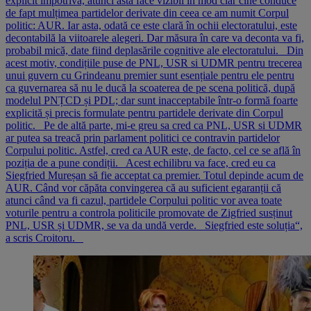
explicit împotrivă, atunci asta face vizibil în mod clar cine conduce
de fapt mulțimea partidelor derivate din ceea ce am numit Corpul
politic: AUR. Iar asta, odată ce este clară în ochii electoratului, este
decontabilă la viitoarele alegeri. Dar măsura în care va deconta va fi,
probabil mică, date fiind deplasările cognitive ale electoratului. Din
acest motiv, condițiile puse de PNL, USR si UDMR pentru trecerea
unui guvern cu Grindeanu premier sunt esențiale pentru ele pentru
ca guvernarea să nu le ducă la scoaterea de pe scena politică, după
modelul PNȚCD și PDL; dar sunt inacceptabile într-o formă foarte
explicită și precis formulate pentru partidele derivate din Corpul
politic. Pe de altă parte, mi-e greu sa cred ca PNL, USR si UDMR
ar putea sa treacă prin parlament politici ce contravin partidelor
Corpului politic. Astfel, cred ca AUR este, de facto, cel ce se află în
poziția de a pune condiții. Acest echilibru va face, cred eu ca
Siegfried Mureșan să fie acceptat ca premier. Totul depinde acum de
AUR. Când vor căpăta convingerea că au suficient egaranții că
atunci când va fi cazul, partidele Corpului politic vor avea toate
voturile pentru a controla politicile promovate de Zigfried susținut
PNL, USR și UDMR, se va da undă verde. Siegfried este soluția“,
a scris Croitoru.