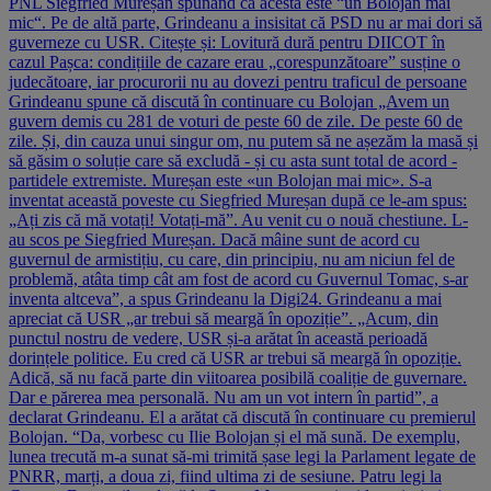
PNL Siegfried Mureșan spunând că acesta este “un Bolojan mai
mic“. Pe de altă parte, Grindeanu a insisitat că PSD nu ar mai dori să
guverneze cu USR. Citește și: Lovitură dură pentru DIICOT în
cazul Pașca: condițiile de cazare erau „corespunzătoare” susține o
judecătoare, iar procurorii nu au dovezi pentru traficul de persoane
Grindeanu spune că discută în continuare cu Bolojan „Avem un
guvern demis cu 281 de voturi de peste 60 de zile. De peste 60 de
zile. Și, din cauza unui singur om, nu putem să ne așezăm la masă și
să găsim o soluție care să excludă - și cu asta sunt total de acord -
partidele extremiste. Mureșan este «un Bolojan mai mic». S-a
inventat această poveste cu Siegfried Mureșan după ce le-am spus:
„Ați zis că mă votați! Votați-mă”. Au venit cu o nouă chestiune. L-
au scos pe Siegfried Mureșan. Dacă mâine sunt de acord cu
guvernul de armistițiu, cu care, din principiu, nu am niciun fel de
problemă, atâta timp cât am fost de acord cu Guvernul Tomac, s-ar
inventa altceva”, a spus Grindeanu la Digi24. Grindeanu a mai
apreciat că USR „ar trebui să meargă în opoziție”. „Acum, din
punctul nostru de vedere, USR și-a arătat în această perioadă
dorințele politice. Eu cred că USR ar trebui să meargă în opoziție.
Adică, să nu facă parte din viitoarea posibilă coaliție de guvernare.
Dar e părerea mea personală. Nu am un vot intern în partid”, a
declarat Grindeanu. El a arătat că discută în continuare cu premierul
Bolojan. “Da, vorbesc cu Ilie Bolojan și el mă sună. De exemplu,
lunea trecută m-a sunat să-mi trimită șase legi la Parlament legate de
PNRR, marți, a doua zi, fiind ultima zi de sesiune. Patru legi la