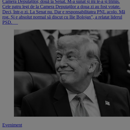
Camera Deputaților, două la Senat. M-a sunat și mi le-a și trimis.
Cele patru legi de la Camera Deputaților a doua zi au fost votate.
Deci, într-o zi. La Senat nu. Dar e responsabilitatea PNL acolo. Mă
rog. Și e absolut normal să discut cu Ilie Bolojan”, a relatat liderul
PSD.
Eveniment