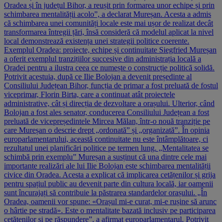
Oradea și în județul Bihor, a reușit prin formarea unor echipe și prin
schimbarea mentalității acolo”, a declarat Mureșan. Acesta a admis
că schimbarea unei comunități locale este mai ușor de realizat decât
transformarea întregii țări, însă consideră că modelul aplicat la nivel
local demonstrează existența unei strategii politice coerente.
Exemplul Oradea: proiecte, echipe și continuitate Siegfried Mureșan
a oferit exemplul tranzițiilor succesive din administrația locală a
Oradei pentru a ilustra ceea ce numește o construcție politică solidă.
Potrivit acestuia, după ce Ilie Bolojan a devenit președinte al
Consiliului Județean Bihor, funcția de primar a fost preluată de fostul
viceprimar, Florin Birta, care a continuat atât proiectele
administrative, cât și direcția de dezvoltare a orașului. Ulterior, când
Bolojan a fost ales senator, conducerea Consiliului Județean a fost
preluată de vicepreședintele Mircea Mălan, într-o nouă tranziție pe
care Mureșan o descrie drept „ordonată” și „organizată”. În opinia
europarlamentarului, această continuitate nu este întâmplătoare, ci
rezultatul unei planificări politice pe termen lung. „Mentalitatea se
schimbă prin exemplu” Mureșan a susținut că una dintre cele mai
importante realizări ale lui Ilie Bolojan este schimbarea mentalității
civice din Oradea. Acesta a explicat că implicarea cetățenilor și grija
pentru spațiul public au devenit parte din cultura locală, iar oamenii
sunt încurajați să contribuie la păstrarea standardelor orașului. „În
Oradea, oamenii vor spune: «Orașul mi-e curat, mi-e rușine să arunc
o hârtie pe stradă». Este o mentalitate bazată inclusiv pe participarea
cetățenilor și pe răspundere”, a afirmat europarlamentarul. Potrivit