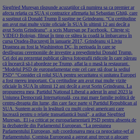
Siegfried Mureșan răspunde acuzațiilor că numirea sa ca premier ar
afecta relația cu SUA și contrazice afirmația lui Sebastian Ghiță, care
a susținut că Donald Trump îl susține pe Grindeanu. “Cu certitudine
am avut mai multe vizite oficiale în SUA în ultimii 12 ani decât a
avut Sorin Grindeanu“, a scris Mureșan pe Facebook. Citește și:
VIDEO Bolojan, filmat în timp ce stătea la coadă la îmbarcarea în
cursa Oradea-București În ianuarie 2017, Grindeanu și Liviu
Dragnea au fost la Washington DC, în perioada în care se
desfășurau ceremoniile de investire a președintelui Donald Trump.
Cei doi au prezentat publicat câteva fotografii ridicole în care păreau
că încearcă să-l abordeze pe Trump, aflat la o masă la restaurant.
“Modelul PSD de europarlamentar este cel care stă doar la sediul
PSD“ “Consider că rolul SUA pentru securitatea și unitatea Europei
a fost mereu important. Cu certitudine am avut mai multe vizite
oficiale în SUA în ultimii 12 ani decât a avut Sorin Grindeanu. La
propunerea mea, Partidul Naţional Liberal a aderat în anul 2023 la
Uniunea Democrată Internațională, cea mai mare familie politică de
centru-dreapta din lume, din care face parte și Partidul Republican al
SUA. Suntem acolo în legătură cu mulți colegi americani care
lucrează pentru o relație transatlantică bună“, a arătat Siegfried
Mureșan. El i-a criticat pe europarlamentarii PSD pentru absența de
la dezbaterile din Parlamentul European. “La presiunea
Parlamentului European, sub coordonarea mea ca negociator-șef al
Parlamentului, Comisia Europeană a agreat anul trecut o alocare