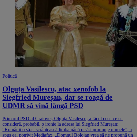
Politică
Olguța Vasilescu, atac xenofob la
Siegfried Mureșan, dar se roagă de
UDMR să vină lângă PSD
Primarul PSD al Craiovei, Olguța Vasilescu, a făcut ceea ce ea
consideră, probabil, o ironie la adresa lui Siegfried Mureșan:
“Românii o să-și scrântească limba până o să-i pronunțe numele”, a
spus ea, potrivit Mediafax. „Domnul Bolojan vrea să ne propună un