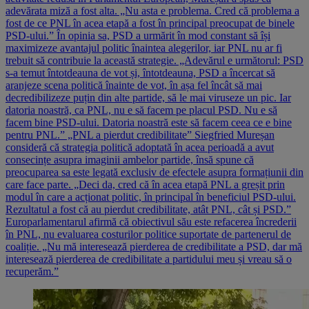
adevărata miză a fost alta. „Nu asta e problema. Cred că problema a
fost de ce PNL în acea etapă a fost în principal preocupat de binele
PSD-ului.” În opinia sa, PSD a urmărit în mod constant să își
maximizeze avantajul politic înaintea alegerilor, iar PNL nu ar fi
trebuit să contribuie la această strategie. „Adevărul e următorul: PSD
s-a temut întotdeauna de vot și, întotdeauna, PSD a încercat să
aranjeze scena politică înainte de vot, în așa fel încât să mai
decredibilizeze puțin din alte partide, să le mai viruseze un pic. Iar
datoria noastră, ca PNL, nu e să facem pe placul PSD. Nu e să
facem bine PSD-ului. Datoria noastră este să facem ceea ce e bine
pentru PNL.” „PNL a pierdut credibilitate” Siegfried Mureșan
consideră că strategia politică adoptată în acea perioadă a avut
consecințe asupra imaginii ambelor partide, însă spune că
preocuparea sa este legată exclusiv de efectele asupra formațiunii din
care face parte. „Deci da, cred că în acea etapă PNL a greșit prin
modul în care a acționat politic, în principal în beneficiul PSD-ului.
Rezultatul a fost că au pierdut credibilitate, atât PNL, cât și PSD.”
Europarlamentarul afirmă că obiectivul său este refacerea încrederii
în PNL, nu evaluarea costurilor politice suportate de partenerul de
coaliție. „Nu mă interesează pierderea de credibilitate a PSD, dar mă
interesează pierderea de credibilitate a partidului meu și vreau să o
recuperăm.”