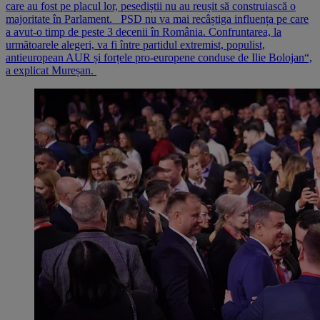
care au fost pe placul lor, pesediștii nu au reușit să construiască o
majoritate în Parlament. PSD nu va mai recâștiga influența pe care
a avut-o timp de peste 3 decenii în România. Confruntarea, la
următoarele alegeri, va fi între partidul extremist, populist,
antieuropean AUR și forțele pro-europene conduse de Ilie Bolojan“,
a explicat Mureșan.