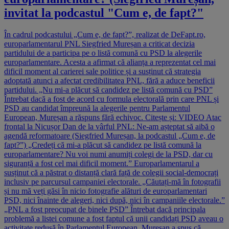
invitat la podcastul "Cum e, de fapt?"
În cadrul podcastului „Cum e, de fapt?”, realizat de DeFapt.ro,
europarlamentarul PNL Siegfried Mureșan a criticat decizia
partidului de a participa pe o listă comună cu PSD la alegerile
europarlamentare. Acesta a afirmat că alianța a reprezentat cel mai
dificil moment al carierei sale politice și a susținut că strategia
adoptată atunci a afectat credibilitatea PNL, fără a aduce beneficii
partidului. „Nu mi-a plăcut să candidez pe listă comună cu PSD”
Întrebat dacă a fost de acord cu formula electorală prin care PNL și
PSD au candidat împreună la alegerile pentru Parlamentul
European, Mureșan a răspuns fără echivoc. Citește și: VIDEO Atac
frontal la Nicușor Dan de la vârful PNL: Ne-am așteptat să aibă o
agendă reformatoare (Siegfried Mureșan, la podcastul „Cum e, de
fapt?”) „Credeți că mi-a plăcut să candidez pe listă comună la
europarlamentare? Nu voi numi anumiți colegi de la PSD, dar cu
siguranță a fost cel mai dificil moment.” Europarlamentarul a
susținut că a păstrat o distanță clară față de colegii social-democrați
inclusiv pe parcursul campaniei electorale. „Căutați-mă în fotografii
și nu mă veți găsi în nicio fotografie alături de europarlamentari
PSD, nici înainte de alegeri, nici după, nici în campaniile electorale.”
„PNL a fost preocupat de binele PSD” Întrebat dacă principala
problemă a listei comune a fost faptul că unii candidați PSD aveau o
activitate redusă în Parlamentul European, Mureșan a spus că