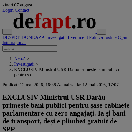
vineri
07 august
Login
Contact
DESPRE
DONEAZĂ
Investigații
Eveniment
Politică
Justiție
Opinii
Internațional
Acasă
>
Investigații
>
EXCLUSIV Ministrul USR Darău primește bani publici
pentru șa...
Publicat: 12 mai 2026, 16:38
Actualizat la: 12 mai 2026, 17:07
EXCLUSIV Ministrul USR Darău
primește bani publici pentru șase cabinete
parlamentare cu zero angajați. Ia și bani
de transport, deși e plimbat gratuit de
SPP