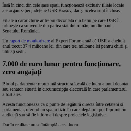
Însă în cinci din cele șase spații funcționează exclusiv filiale locale
ale organizației județene USR Brașov, dar și acelea sunt închise.
Filiale a căror chirie ar trebui decontată din banii pe care USR îi
primește ca subvenție din partea statului român, nu din banii
Senatului României.
Un
raport de monitorizare
al Expert Forum arată că USR a cheltuit
anul trecut 37,4 milioane lei, din care trei milioane lei pentru chirii și
utilități sedii.
7.000 de euro lunar pentru funcționare,
zero angajați
Biroul parlamentar reprezintă structura locală de lucru a unui deputat
sau senator, situată în circumscripția electorală în care parlamentarul
a fost ales.
Acesta funcționează ca o punte de legătură directă între cetățeni și
parlamentar, oferind un spațiu fizic în care alegătorii pot fi primiți în
audiență sau să fie informați despre proiectele legislative.
Dar în realitate nu se întâmplă acest lucru.