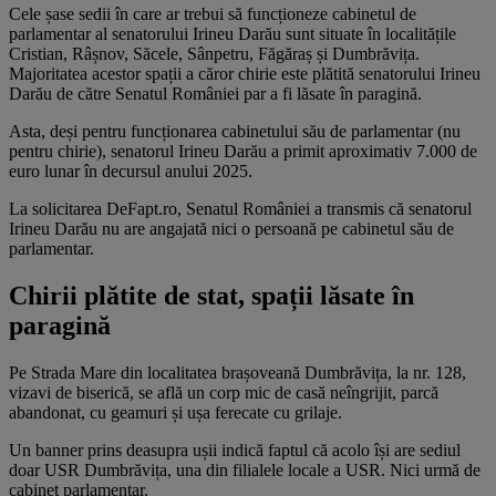
Cele șase sedii în care ar trebui să funcționeze cabinetul de
parlamentar al senatorului Irineu Darău sunt situate în localitățile
Cristian, Râșnov, Săcele, Sânpetru, Făgăraș și Dumbrăvița.
Majoritatea acestor spații a căror chirie este plătită senatorului Irineu
Darău de către Senatul României par a fi lăsate în paragină.
Asta, deși pentru funcționarea cabinetului său de parlamentar (nu
pentru chirie), senatorul Irineu Darău a primit aproximativ 7.000 de
euro lunar în decursul anului 2025.
La solicitarea DeFapt.ro, Senatul României a transmis că senatorul
Irineu Darău nu are angajată nici o persoană pe cabinetul său de
parlamentar.
Chirii plătite de stat, spații lăsate în
paragină
Pe Strada Mare din localitatea brașoveană Dumbrăvița, la nr. 128,
vizavi de biserică, se află un corp mic de casă neîngrijit, parcă
abandonat, cu geamuri și ușa ferecate cu grilaje.
Un banner prins deasupra ușii indică faptul că acolo își are sediul
doar USR Dumbrăvița, una din filialele locale a USR. Nici urmă de
cabinet parlamentar.