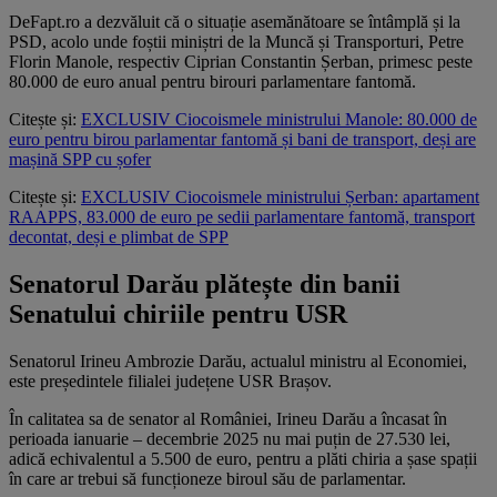
DeFapt.ro a dezvăluit că o situație asemănătoare se întâmplă și la
PSD, acolo unde foștii miniștri de la Muncă și Transporturi, Petre
Florin Manole, respectiv Ciprian Constantin Șerban, primesc peste
80.000 de euro anual pentru birouri parlamentare fantomă.
Citește și:
EXCLUSIV Ciocoismele ministrului Manole: 80.000 de
euro pentru birou parlamentar fantomă și bani de transport, deși are
mașină SPP cu șofer
Citește și:
EXCLUSIV Ciocoismele ministrului Șerban: apartament
RAAPPS, 83.000 de euro pe sedii parlamentare fantomă, transport
decontat, deși e plimbat de SPP
Senatorul Darău plătește din banii
Senatului chiriile pentru USR
Senatorul Irineu Ambrozie Darău, actualul ministru al Economiei,
este președintele filialei județene USR Brașov.
În calitatea sa de senator al României, Irineu Darău a încasat în
perioada ianuarie – decembrie 2025 nu mai puțin de 27.530 lei,
adică echivalentul a 5.500 de euro, pentru a plăti chiria a șase spații
în care ar trebui să funcționeze biroul său de parlamentar.