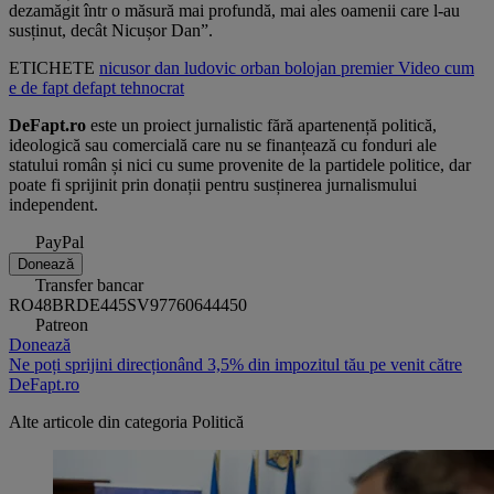
dezamăgit într o măsură mai profundă, mai ales oamenii care l-au
susținut, decât Nicușor Dan”.
ETICHETE
nicusor dan
ludovic orban
bolojan
premier
Video
cum
e de fapt
defapt
tehnocrat
DeFapt.ro
este un proiect jurnalistic fără apartenență politică,
ideologică sau comercială care nu se finanțează cu fonduri ale
statului român și nici cu sume provenite de la partidele politice, dar
poate fi sprijinit prin donații pentru susținerea jurnalismului
independent.
PayPal
Donează
Transfer bancar
RO48BRDE445SV97760644450
Patreon
Donează
Ne poți sprijini direcționând 3,5% din impozitul tău pe venit către
DeFapt.ro
Alte articole din categoria
Politică