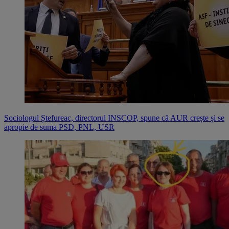
Sociologul Ștefureac, directorul INSCOP, spune că AUR crește și se
apropie de suma PSD, PNL, USR