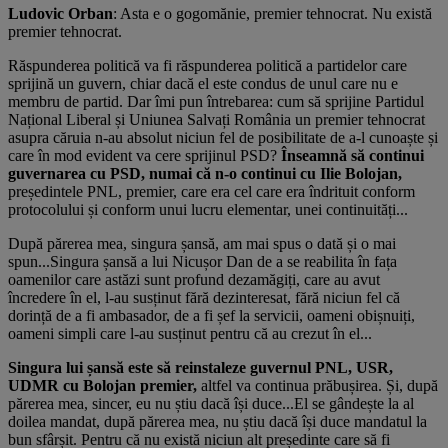
Ludovic Orban
: Asta e o gogomănie, premier tehnocrat. Nu există
premier tehnocrat.
Răspunderea politică va fi răspunderea politică a partidelor care
sprijină un guvern, chiar dacă el este condus de unul care nu e
membru de partid. Dar îmi pun întrebarea: cum să sprijine Partidul
Național Liberal și Uniunea Salvați România un premier tehnocrat
asupra căruia n-au absolut niciun fel de posibilitate de a-l cunoaște și
care în mod evident va cere sprijinul PSD?
Înseamnă să continui
guvernarea cu PSD, numai că n-o continui cu Ilie Bolojan,
președintele PNL, premier, care era cel care era îndrituit conform
protocolului și conform unui lucru elementar, unei continuități...
După părerea mea, singura șansă, am mai spus o dată și o mai
spun...Singura șansă a lui Nicușor Dan de a se reabilita în fața
oamenilor care astăzi sunt profund dezamăgiți, care au avut
încredere în el, l-au susținut fără dezinteresat, fără niciun fel că
dorință de a fi ambasador, de a fi șef la servicii, oameni obișnuiți,
oameni simpli care l-au susținut pentru că au crezut în el...
Singura lui șansă este să reinstaleze guvernul PNL, USR,
UDMR cu Bolojan premier,
altfel va continua prăbușirea. Și, după
părerea mea, sincer, eu nu știu dacă își duce...El se gândește la al
doilea mandat, după părerea mea, nu știu dacă își duce mandatul la
bun sfârșit. Pentru că nu există niciun alt președinte care să fi