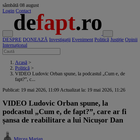
sâmbătă
08 august
Login
Contact
DESPRE
DONEAZĂ
Investigații
Eveniment
Politică
Justiție
Opinii
Internațional
Acasă
>
Politică
>
VIDEO Ludovic Orban spune, la podcastul „Cum e, de
fapt?”, c...
Publicat: 19 mai 2026, 11:09
Actualizat la: 19 mai 2026, 11:26
VIDEO Ludovic Orban spune, la
podcastul „Cum e, de fapt?”, care ar fi
șansa de reabilitare a lui Nicușor Dan
Mircea Marian