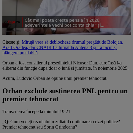
Citește și:
Miruță vrea să deblocheze drumul pregătit de Bolojan,
Arad-Oradea, dar CNAIR l-a turnat la Antena 3 și i-a făcut și
plângere prealabilă
Orban a fost consilier al președintelui Nicușor Dan, care însă l-a
eliberat din funcție după doar o lună și jumătate, în noiembrie 2025.
Acum, Ludovic Orban se opune unui premier tehnocrat.
Orban exclude susținerea PNL pentru un
premier tehnocrat
Transcrierea începe la minutul 19.21:
„
Q
: Cum vedeți rezultatul rezultatul continuarea crizei politice?
Premier tehnocrat sau Sorin Grindeanu?