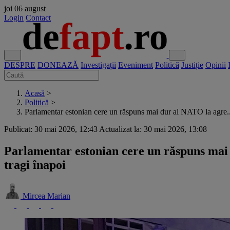
joi
06 august
Login
Contact
DESPRE
DONEAZĂ
Investigații
Eveniment
Politică
Justiție
Opinii
Acasă
>
Politică
>
Parlamentar estonian cere un răspuns mai dur al NATO la agre..
Publicat: 30 mai 2026, 12:43
Actualizat la: 30 mai 2026, 13:08
Parlamentar estonian cere un răspuns mai d
tragi înapoi
Mircea Marian