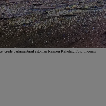
teze, crede parlamentarul estonian Raimon Kaljulaid Foto: Inquam