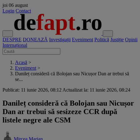
joi
06 august
Login
Contact
DESPRE
DONEAZĂ
Investigații
Eveniment
Politică
Justiție
Opinii
Internațional
Acasă
>
Eveniment
>
Danileț consideră că Bolojan sau Nicușor Dan ar trebui să
se...
Publicat: 11 iunie 2026, 08:12
Actualizat la: 11 iunie 2026, 08:24
Danileț consideră că Bolojan sau Nicușor
Dan ar trebui să sesizeze CCR după
listele negre ale CSM
Mircea Marian