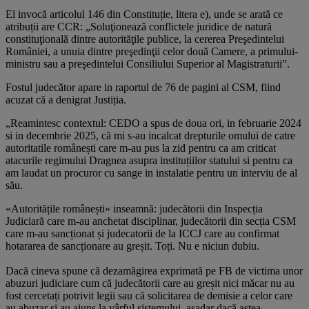
El invocă articolul 146 din Constituție, litera e), unde se arată ce
atribuții are CCR: „Soluţionează conflictele juridice de natură
constituţională dintre autorităţile publice, la cererea Preşedintelui
României, a unuia dintre preşedinţii celor două Camere, a primului-
ministru sau a preşedintelui Consiliului Superior al Magistraturii”.
Fostul judecător apare in raportul de 76 de pagini al CSM, fiind
acuzat că a denigrat Justiția.
„Reamintesc contextul: CEDO a spus de doua ori, in februarie 2024
si in decembrie 2025, că mi s-au incalcat drepturile omului de catre
autoritatile românești care m-au pus la zid pentru ca am criticat
atacurile regimului Dragnea asupra instituțiilor statului si pentru ca
am laudat un procuror cu sange in instalatie pentru un interviu de al
său.
«Autoritățile românești» inseamnă: judecătorii din Inspecția
Judiciară care m-au anchetat disciplinar, judecătorii din secția CSM
care m-au sancționat și judecatorii de la ICCJ care au confirmat
hotararea de sancționare au greșit. Toți. Nu e niciun dubiu.
Dacă cineva spune că dezamăgirea exprimată pe FB de victima unor
abuzuri judiciare cum că judecătorii care au greșit nici măcar nu au
fost cercetați potrivit legii sau că solicitarea de demisie a celor care
au abuzar și au ajuns la vârful sistemului, așadar dacă astea