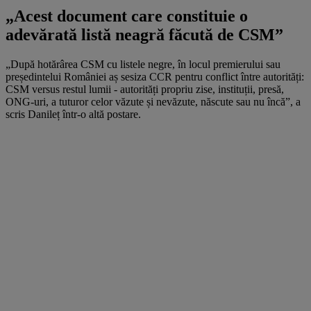
„Acest document care constituie o
adevărată listă neagră făcută de CSM”
„După hotărârea CSM cu listele negre, în locul premierului sau
președintelui României aș sesiza CCR pentru conflict între autorități:
CSM versus restul lumii - autorități propriu zise, instituții, presă,
ONG-uri, a tuturor celor văzute și nevăzute, născute sau nu încă”, a
scris Danileț într-o altă postare.