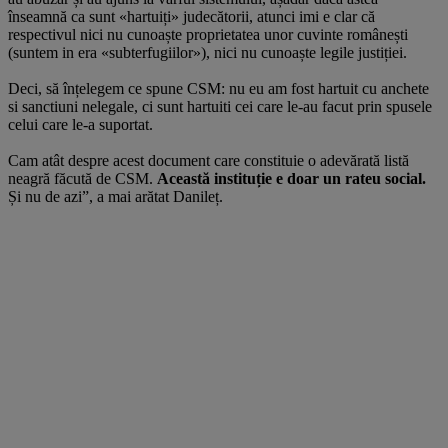
înseamnă ca sunt «hartuiți» judecătorii, atunci imi e clar că
respectivul nici nu cunoaște proprietatea unor cuvinte românești
(suntem in era «subterfugiilor»), nici nu cunoaște legile justiției.
Deci, să înțelegem ce spune CSM: nu eu am fost hartuit cu anchete
si sanctiuni nelegale, ci sunt hartuiti cei care le-au facut prin spusele
celui care le-a suportat.
Cam atât despre acest document care constituie o adevărată listă
neagră făcută de CSM.
Această instituție e doar un rateu social.
Și nu de azi”, a mai arătat Danileț.