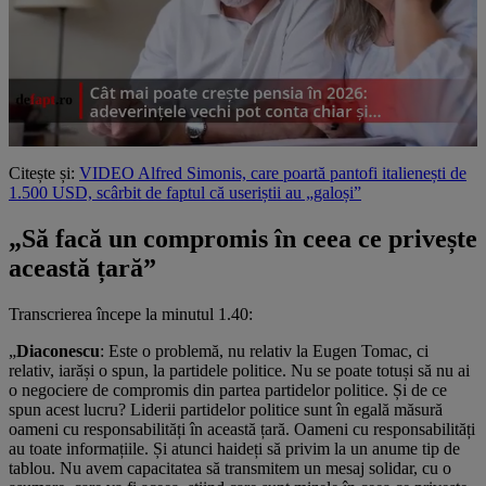
Citește și:
VIDEO Alfred Simonis, care poartă pantofi italienești de
1.500 USD, scârbit de faptul că useriștii au „galoși”
„Să facă un compromis în ceea ce privește
această țară”
Transcrierea începe la minutul 1.40:
„
Diaconescu
: Este o problemă, nu relativ la Eugen Tomac, ci
relativ, iarăși o spun, la partidele politice. Nu se poate totuși să nu ai
o negociere de compromis din partea partidelor politice. Și de ce
spun acest lucru? Liderii partidelor politice sunt în egală măsură
oameni cu responsabilități în această țară. Oameni cu responsabilități
au toate informațiile. Și atunci haideți să privim la un anume tip de
tablou. Nu avem capacitatea să transmitem un mesaj solidar, cu o