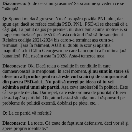
Diaconescu:
Și de ce să nu-și asume? Să-și asume și vedem ce se
întâmplă.
Q:
Spuneți mi dacă greșesc. Nu că aș apăra poziția PNL ului, dar
spun așa: dacă se reface coaliția PSD, PNL, PSD-ul se cheamă că a
câștigat, l-a putut da jos pe premier, nu discutăm acuma motivele, și
trage concluzia că poate să facă asta oricând fără să fie sancționat.
Reluăm coaliția 2021-2024 bis care s-a terminat așa cum s-a
terminat. Țara în faliment, AUR-ul dublu la scor și apariția
magnifică a lui Călin Georgescu pe care l-am oprit ca în ultima țară
bananieră. Păi, riscăm asta în 2028. Asta-i temerea mea.
Diaconescu:
Ok. Dacă reiau o coaliție în condițiile în care
dumneavoastră le menționați, în acel moment,
și nu sunt în stare să
ofere un alt produs pentru că este vorba aici și de compromisul
din partea PSD-
ului...
Nu poți să mergi pe ideea că tu vei
schimba șeful unui alt partid.
Așa ceva intolerabil în politică. Este
cât se poate de clar. Dar repet, care este ordinea de priorități? Ideea
de a-ți apăra partidul. Ok, atunci asta-i situația, nu ai răspunsuri pe
probleme de politică externă, dobânzi pe piețe, etc...
Q:
La ce partid vă referiți?
Diaconescu:
La toate. Că toate de fapt sunt defensive, deci vor să și
apere propria identitate.”