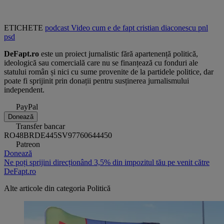
ETICHETE
podcast
Video
cum e de fapt
cristian diaconescu
pnl
psd
DeFapt.ro
este un proiect jurnalistic fără apartenență politică,
ideologică sau comercială care nu se finanțează cu fonduri ale
statului român și nici cu sume provenite de la partidele politice, dar
poate fi sprijinit prin donații pentru susținerea jurnalismului
independent.
PayPal
Donează
Transfer bancar
RO48BRDE445SV97760644450
Patreon
Donează
Ne poți sprijini direcționând 3,5% din impozitul tău pe venit către
DeFapt.ro
Alte articole din categoria
Politică