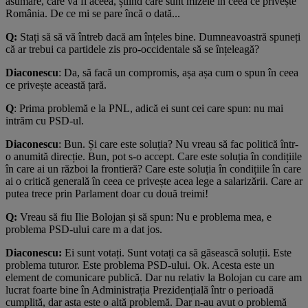
asumare, care va fi aceea, știind care sunt mizele în ceea ce privește
România. De ce mi se pare încă o dată...
Q:
Stați să să vă întreb dacă am înțeles bine. Dumneavoastră spuneți
că ar trebui ca partidele zis pro-occidentale să se înțeleagă?
Diaconescu
: Da, să facă un compromis, așa așa cum o spun în ceea
ce privește această țară.
Q
: Prima problemă e la PNL, adică ei sunt cei care spun: nu mai
intrăm cu PSD-ul.
Diaconescu
: Bun. Și care este soluția? Nu vreau să fac politică într-
o anumită direcție. Bun, pot s-o accept. Care este soluția în condițiile
în care ai un război la frontieră? Care este soluția în condițiile în care
ai o critică generală în ceea ce privește acea lege a salarizării. Care ar
putea trece prin Parlament doar cu două treimi!
Q:
Vreau să fiu Ilie Bolojan și să spun: Nu e problema mea, e
problema PSD-ului care m a dat jos.
Diaconescu:
Ei sunt votați. Sunt votați ca să găsească soluții. Este
problema tuturor. Este problema PSD-ului. Ok. Acesta este un
element de comunicare publică. Dar nu relativ la Bolojan cu care am
lucrat foarte bine în Administrația Prezidențială într o perioadă
cumplită, dar asta este o altă problemă. Dar n-au avut o problemă