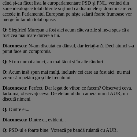
când și-au făcut lista la europarlamentare PSD și PNL, venind din
zone ideologice total diferite și știind că doamnele și domnii care vor
accede în Parlamentul European pe niște salarii foarte frumoase vor
merge în familii total opuse.
Q:
Siegfried Mureșan a fost aici acum câteva zile și ne-a spus că a
fost cea mai mare durere a lui.
Diaconescu
: N-am discutat cu dânsul, dar iertați-mă. Deci atunci s-a
putut face un compromis.
Q:
Și nu numai atunci, au mai făcut și în alte rânduri.
Q:
Acum însă spun mai mulți, inclusiv cei care au fost aici, nu mai
vrem să repetăm greșelile trecutului.
Diaconescu:
Perfect. Dar legat de viitor, ce facem? Observați ceva.
Iartă-mă, observați ceva. De elefantul din cameră numit AUR, nu
discută nimeni.
Q:
Dintre ei...
Diaconescu:
Dintre ei, evident...
Q:
PSD-ul e foarte bine. Votează pe bandă rulantă cu AUR.