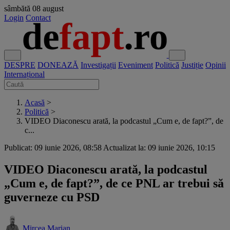
sâmbătă
08 august
Login
Contact
DESPRE
DONEAZĂ
Investigații
Eveniment
Politică
Justiție
Opinii
Internațional
Acasă
>
Politică
>
VIDEO Diaconescu arată, la podcastul „Cum e, de fapt?”, de
c...
Publicat: 09 iunie 2026, 08:58
Actualizat la: 09 iunie 2026, 10:15
VIDEO Diaconescu arată, la podcastul
„Cum e, de fapt?”, de ce PNL ar trebui să
guverneze cu PSD
Mircea Marian