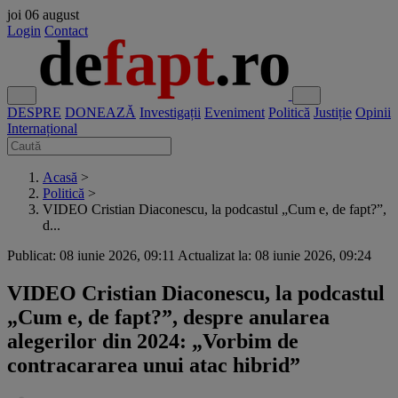
joi
06 august
Login
Contact
DESPRE
DONEAZĂ
Investigații
Eveniment
Politică
Justiție
Opinii
Internațional
Acasă
>
Politică
>
VIDEO Cristian Diaconescu, la podcastul „Cum e, de fapt?”,
d...
Publicat: 08 iunie 2026, 09:11
Actualizat la: 08 iunie 2026, 09:24
VIDEO Cristian Diaconescu, la podcastul
„Cum e, de fapt?”, despre anularea
alegerilor din 2024: „Vorbim de
contracararea unui atac hibrid”