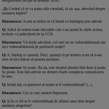
Înregistrarea începe la minutul 18.41:
„
Q:
Credeți că se va putea afla vreodată, să zic așa, adevărul despre
anularea legilor?
Diaconescu:
Acum ar trebui să vă întreb ce înțelegeți prin adevăr.
Q:
Adică să vedem toate discuțiile care s-au purtat în zilele acelea,
inclusiv cu judecătorii de la CCR.
Diaconescu:
Vă doriți adevărul, cel care nu ne vulnerabilizează sau
nu-i vulnerabilizează pe partenerii noștri?
Q:
A, înțeleg ce spuneți. Deci, spuneți că pe termen scurt să n-are
sens să nici măcar să punem presiune.
Diaconescu:
Se poate. Ba da, este dreptul absolut fără doar și poate.
Se poate. Este într-adevăr un demers foarte complicat comunicarea
în sine.
Q:
Iertați mă, ce parteneri ai noștri ar fi vulnerabilizați? (...)
Diaconescu
: Cei cu care suntem împreună.
Q:
Și în ce fel ar fi vulnerabilizați de aflarea unor date despre
anularea alegerilor?