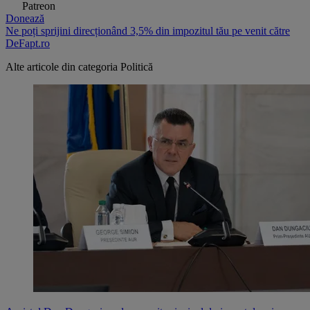
Patreon
Donează
Ne poți sprijini direcționând 3,5% din impozitul tău pe venit către
DeFapt.ro
Alte articole din categoria
Politică