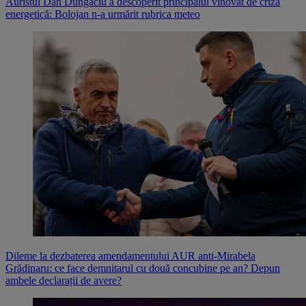
Auristul Dan Dungaciu a descoperit principalul vinovat de criza
energetică: Bolojan n-a urmărit rubrica meteo
Dileme la dezbaterea amendamentului AUR anti-Mirabela
Grădinaru: ce face demnitarul cu două concubine pe an? Depun
ambele declarații de avere?