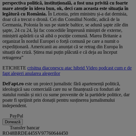
perspectiva politică, instituțională, a fost una privită cu foarte
mare atenție în ideea bun, ok, deci cam aceasta este situația în
legătură cu România.
În Letonia, prim ministru și-a dat demisia,
doar că a trecut o dronă. Cei din Consiliul Nordic, adică de la
Germania, Polonia în sus pe statele baltice, se adună șapte zile din
șapte, 24 cu 24, își fac concediile împreună miniștri de externe,
miniștrii apărării ca să aibă o poziție comună. Marea Britanie a
organizat în nordul Europei o forță comună pe care a numit o
expediționară. Americanii au anunțat că se retrag din Europa în
situații de criză. Știrea mai puțin plăcută e că deja au început
retragerea”
ETICHETE
crisitna diaconescu
atac hibrid
Video
podcast
cum e de
fapt
alegeri
anularea alegerilor
DeFapt.ro
este un proiect jurnalistic fără apartenență politică,
ideologică sau comercială care nu se finanțează cu fonduri ale
statului român și nici cu sume provenite de la partidele politice, dar
poate fi sprijinit prin donații pentru susținerea jurnalismului
independent.
PayPal
Donează
Transfer bancar
RO48BRDE445SV97760644450