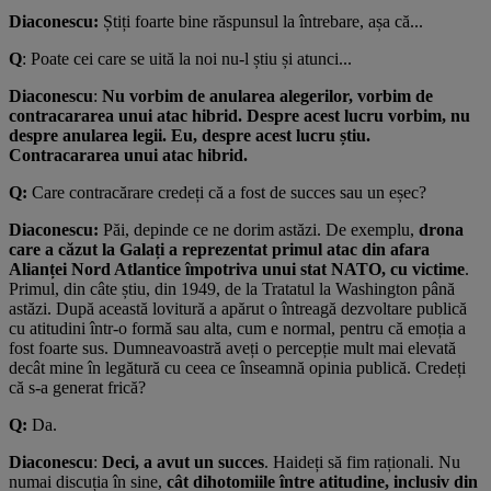
Diaconescu:
Știți foarte bine răspunsul la întrebare, așa că...
Q
: Poate cei care se uită la noi nu-l știu și atunci...
Diaconescu
:
Nu vorbim de anularea alegerilor, vorbim de
contracararea unui atac hibrid. Despre acest lucru vorbim, nu
despre anularea legii. Eu, despre acest lucru știu.
Contracararea unui atac hibrid.
Q:
Care contracărare credeți că a fost de succes sau un eșec?
Diaconescu:
Păi, depinde ce ne dorim astăzi. De exemplu,
drona
care a căzut la Galați a reprezentat primul atac din afara
Alianței Nord Atlantice împotriva unui stat NATO, cu victime
.
Primul, din câte știu, din 1949, de la Tratatul la Washington până
astăzi. După această lovitură a apărut o întreagă dezvoltare publică
cu atitudini într-o formă sau alta, cum e normal, pentru că emoția a
fost foarte sus. Dumneavoastră aveți o percepție mult mai elevată
decât mine în legătură cu ceea ce înseamnă opinia publică. Credeți
că s-a generat frică?
Q:
Da.
Diaconescu
:
Deci, a avut un succes
. Haideți să fim raționali. Nu
numai discuția în sine,
cât dihotomiile între atitudine, inclusiv din