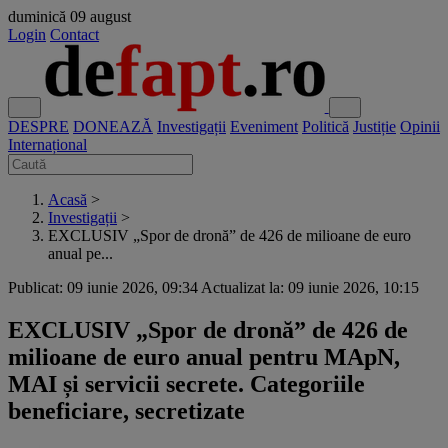
duminică
09 august
Login
Contact
DESPRE
DONEAZĂ
Investigații
Eveniment
Politică
Justiție
Opinii
Internațional
Acasă
>
Investigații
>
EXCLUSIV „Spor de dronă” de 426 de milioane de euro
anual pe...
Publicat: 09 iunie 2026, 09:34
Actualizat la: 09 iunie 2026, 10:15
EXCLUSIV „Spor de dronă” de 426 de
milioane de euro anual pentru MApN,
MAI și servicii secrete. Categoriile
beneficiare, secretizate