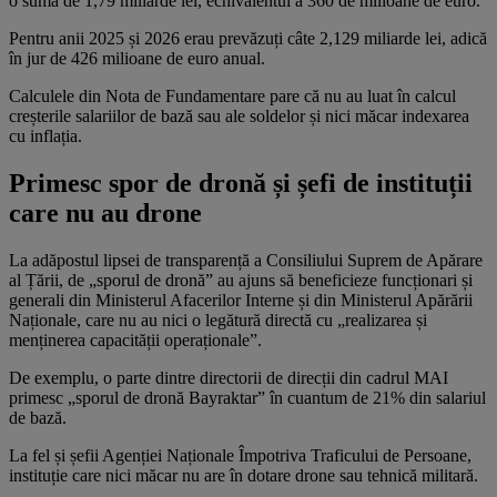
o sumă de 1,79 miliarde lei, echivalentul a 360 de milioane de euro.
Pentru anii 2025 și 2026 erau prevăzuți câte 2,129 miliarde lei, adică
în jur de 426 milioane de euro anual.
Calculele din Nota de Fundamentare pare că nu au luat în calcul
creșterile salariilor de bază sau ale soldelor și nici măcar indexarea
cu inflația.
Primesc spor de dronă și șefi de instituții
care nu au drone
La adăpostul lipsei de transparență a Consiliului Suprem de Apărare
al Țării, de „sporul de dronă” au ajuns să beneficieze funcționari și
generali din Ministerul Afacerilor Interne și din Ministerul Apărării
Naționale, care nu au nici o legătură directă cu „realizarea și
menținerea capacității operaționale”.
De exemplu, o parte dintre directorii de direcții din cadrul MAI
primesc „sporul de dronă Bayraktar” în cuantum de 21% din salariul
de bază.
La fel și șefii Agenției Naționale Împotriva Traficului de Persoane,
instituție care nici măcar nu are în dotare drone sau tehnică militară.