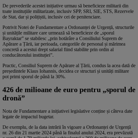
De prevederile acestei inițiative urmau să beneficieze militarii din
toate instituțiile militarizate, inclusiv SPP, SRI, SIE, STS, Rezervele
de Stat, dar și polițiștii, inclusiv cei de penitenciare.
Potrivit Notei de Fundamentare a Ordonanței de Urgență, structurile
și unitățile militare care urmează să beneficieze de „sporul
Bayraktar” se stabilesc „prin hotărâre a Consiliului Suprem de
Apărare a Țării, iar perioada, categoriile de personal și mărimea
concretă a acestui drept salarial fiind stabilite prin ordin al
conducătorului instituției”.
Practic, Consiliul Suprem de Apărare al Țării, condus la acea dată de
președintele Klaus Iohannis, decidea ce structuri și unități militare
pot primi sporul de până la 30%.
426 de milioane de euro pentru „sporul de
dronă”
Nota de Fundamentare a inițiativei legislative conține și câteva date
legate de impactul bugetar.
De exemplu, de la data intrării în vigoare a Ordonanței de Urgență
nr. 26 din 21 martie 2024 până la finalul anului 2024, era prevăzută