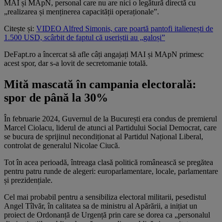
MAI și MApN, personal care nu are nici o legătură directă cu
„realizarea și menținerea capacității operaționale”.
Citește și:
VIDEO Alfred Simonis, care poartă pantofi italienești de
1.500 USD, scârbit de faptul că useriștii au „galoși”
DeFapt.ro a încercat să afle câți angajați MAI și MApN primesc
acest spor, dar s-a lovit de secretomanie totală.
Mită mascată în campania electorală:
spor de până la 30%
În februarie 2024, Guvernul de la București era condus de premierul
Marcel Ciolacu, liderul de atunci al Partidului Social Democrat, care
se bucura de sprijinul necondiționat al Partidul Național Liberal,
controlat de generalul Nicolae Ciucă.
Tot în acea perioadă, întreaga clasă politică românească se pregătea
pentru patru runde de alegeri: europarlamentare, locale, parlamentare
și prezidențiale.
Cel mai probabil pentru a sensibiliza electoral militarii, pesedistul
Angel Tîlvăr, în calitatea sa de ministru al Apărării, a inițiat un
proiect de Ordonanță de Urgență prin care se dorea ca „personalul