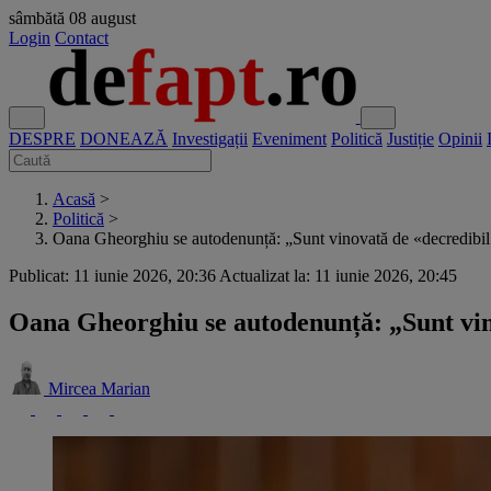
sâmbătă
08 august
Login
Contact
DESPRE
DONEAZĂ
Investigații
Eveniment
Politică
Justiție
Opinii
Acasă
>
Politică
>
Oana Gheorghiu se autodenunță: „Sunt vinovată de «decredibil.
Publicat: 11 iunie 2026, 20:36
Actualizat la: 11 iunie 2026, 20:45
Oana Gheorghiu se autodenunță: „Sunt vino
Mircea Marian