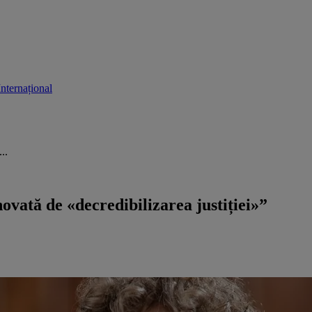
Internațional
..
vată de «decredibilizarea justiției»”