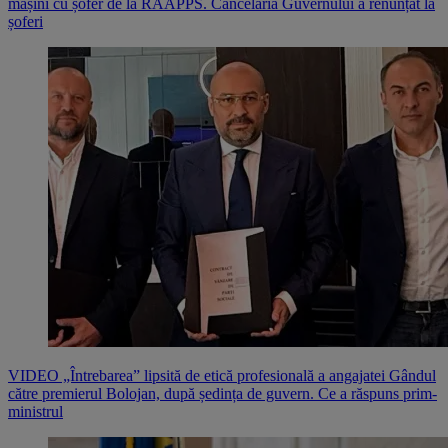
mașini cu șofer de la RAAPPS. Cancelaria Guvernului a renunțat la
șoferi
VIDEO „Întrebarea” lipsită de etică profesională a angajatei Gândul
către premierul Bolojan, după ședința de guvern. Ce a răspuns prim-
ministrul