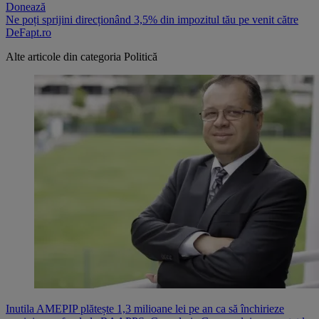
Donează
Ne poți sprijini direcționând 3,5% din impozitul tău pe venit către
DeFapt.ro
Alte articole din categoria
Politică
Inutila AMEPIP plătește 1,3 milioane lei pe an ca să închirieze