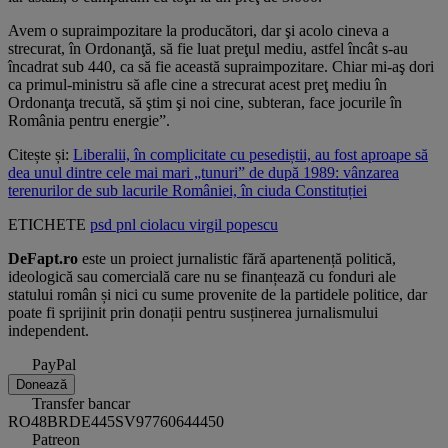
Avem o supraimpozitare la producători, dar şi acolo cineva a
strecurat, în Ordonanţă, să fie luat preţul mediu, astfel încât s-au
încadrat sub 440, ca să fie această supraimpozitare. Chiar mi-aş dori
ca primul-ministru să afle cine a strecurat acest preţ mediu în
Ordonanţa trecută, să ştim şi noi cine, subteran, face jocurile în
România pentru energie”.
Citește și:
Liberalii, în complicitate cu pesediștii, au fost aproape să
dea unul dintre cele mai mari „tunuri” de după 1989: vânzarea
terenurilor de sub lacurile României, în ciuda Constituției
ETICHETE
psd
pnl
ciolacu
virgil popescu
DeFapt.ro
este un proiect jurnalistic fără apartenență politică,
ideologică sau comercială care nu se finanțează cu fonduri ale
statului român și nici cu sume provenite de la partidele politice, dar
poate fi sprijinit prin donații pentru susținerea jurnalismului
independent.
PayPal
Donează
Transfer bancar
RO48BRDE445SV97760644450
Patreon