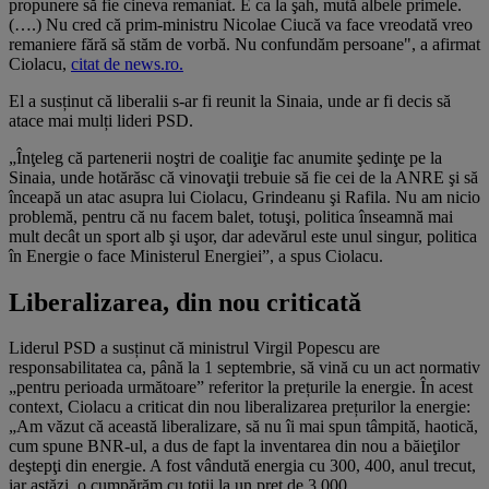
propunere să fie cineva remaniat. E ca la şah, mută albele primele.
(….) Nu cred că prim-ministru Nicolae Ciucă va face vreodată vreo
remaniere fără să stăm de vorbă. Nu confundăm persoane", a afirmat
Ciolacu,
citat de news.ro.
El a susținut că liberalii s-ar fi reunit la Sinaia, unde ar fi decis să
atace mai mulți lideri PSD.
„Înţeleg că partenerii noştri de coaliţie fac anumite şedinţe pe la
Sinaia, unde hotărăsc că vinovaţii trebuie să fie cei de la ANRE şi să
înceapă un atac asupra lui Ciolacu, Grindeanu şi Rafila. Nu am nicio
problemă, pentru că nu facem balet, totuşi, politica înseamnă mai
mult decât un sport alb şi uşor, dar adevărul este unul singur, politica
în Energie o face Ministerul Energiei”, a spus Ciolacu.
Liberalizarea, din nou criticată
Liderul PSD a susținut că ministrul Virgil Popescu are
responsabilitatea ca, până la 1 septembrie, să vină cu un act normativ
„pentru perioada următoare” referitor la prețurile la energie. În acest
context, Ciolacu a criticat din nou liberalizarea prețurilor la energie:
„Am văzut că această liberalizare, să nu îi mai spun tâmpită, haotică,
cum spune BNR-ul, a dus de fapt la inventarea din nou a băieţilor
deştepţi din energie. A fost vândută energia cu 300, 400, anul trecut,
iar astăzi, o cumpărăm cu toţii la un preţ de 3.000.