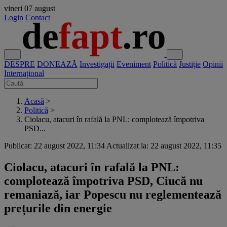
vineri
07 august
Login
Contact
DESPRE
DONEAZĂ
Investigații
Eveniment
Politică
Justiție
Opinii
Internațional
Acasă
>
Politică
>
Ciolacu, atacuri în rafală la PNL: complotează împotriva
PSD...
Publicat: 22 august 2022, 11:34
Actualizat la: 22 august 2022, 11:35
Ciolacu, atacuri în rafală la PNL:
complotează împotriva PSD, Ciucă nu
remaniază, iar Popescu nu reglementează
prețurile din energie