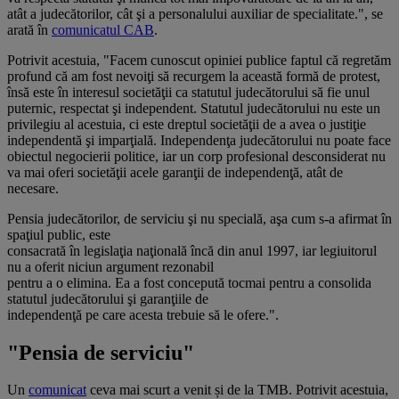
atât a judecătorilor, cât şi a personalului auxiliar de specialitate.", se
arată în
comunicatul CAB
.
Potrivit acestuia, "Facem cunoscut opiniei publice faptul că regretăm
profund că am fost nevoiţi să recurgem la această formă de protest,
însă este în interesul societăţii ca statutul judecătorului să fie unul
puternic, respectat şi independent. Statutul judecătorului nu este un
privilegiu al acestuia, ci este dreptul societăţii de a avea o justiţie
independentă şi imparţială. Independenţa judecătorului nu poate face
obiectul negocierii politice, iar un corp profesional desconsiderat nu
va mai oferi societăţii acele garanţii de independenţă, atât de
necesare.
Pensia judecătorilor, de serviciu şi nu specială, aşa cum s-a afirmat în
spaţiul public, este
consacrată în legislaţia naţională încă din anul 1997, iar legiuitorul
nu a oferit niciun argument rezonabil
pentru a o elimina. Ea a fost concepută tocmai pentru a consolida
statutul judecătorului şi garanţiile de
independenţă pe care acesta trebuie să le ofere.".
"Pensia de serviciu"
Un
comunicat
ceva mai scurt a venit și de la TMB. Potrivit acestuia,