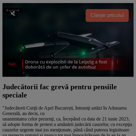
Citește articolul
Judecătorii fac grevă pentru pensiile
speciale
"Judecătorii Curţii de Apel București, întruniţi astăzi în Adunarea
Generală, au decis, cu
unanimitatea celor prezenţi, ca, începând cu data de 21 iunie 2023,
să adopte forma de protest a amânării judecării cauzelor, cu excepţia
cauzelor urgente mai jos menţionate, până când puterea legiuitoare
va respecta statutul şi munca tot mai împovărătoare de la an la an,