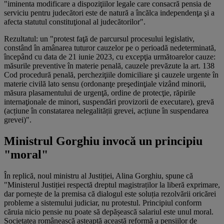
"iminenta modificare a dispoziţiilor legale care consacră pensia de
serviciu pentru judecători este de natură a încălca independenţa şi a
afecta statutul constituţional al judecătorilor".
Rezultatul: un "protest faţă de parcursul procesului legislativ,
constând în amânarea tuturor cauzelor pe o perioadă nedeterminată,
începând cu data de 21 iunie 2023, cu excepţia următoarelor cauze:
măsurile preventive în materie penală, cauzele prevăzute la art. 138
Cod procedură penală, percheziţiile domiciliare şi cauzele urgente în
materie civilă lato sensu (ordonanţe preşedinţiale vizând minorii,
măsura plasamentului de urgenţă, ordine de protecţie, răpirile
internaţionale de minori, suspendări provizorii de executare), grevă
(acțiune în constatarea nelegalității grevei, acțiune în suspendarea
grevei)".
Ministrul Gorghiu invocă un principiu
"moral"
În replică, noul ministru al Justiției, Alina Gorghiu, spune că
"Ministerul Justiției respectă dreptul magistraților la liberă exprimare,
dar pornește de la premisa că dialogul este soluția rezolvării oricărei
probleme a sistemului judiciar, nu protestul. Principiul conform
căruia nicio pensie nu poate să depășească salariul este unul moral.
Societatea românească așteaptă această reformă a pensiilor de