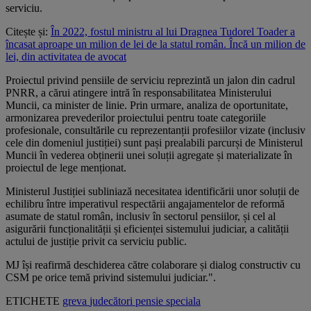
serviciu.
Citește și:
În 2022, fostul ministru al lui Dragnea Tudorel Toader a
încasat aproape un milion de lei de la statul român. Încă un milion de
lei, din activitatea de avocat
Proiectul privind pensiile de serviciu reprezintă un jalon din cadrul
PNRR, a cărui atingere intră în responsabilitatea Ministerului
Muncii, ca minister de linie. Prin urmare, analiza de oportunitate,
armonizarea prevederilor proiectului pentru toate categoriile
profesionale, consultările cu reprezentanții profesiilor vizate (inclusiv
cele din domeniul justiției) sunt pași prealabili parcurși de Ministerul
Muncii în vederea obținerii unei soluții agregate și materializate în
proiectul de lege menționat.
Ministerul Justiției subliniază necesitatea identificării unor soluții de
echilibru între imperativul respectării angajamentelor de reformă
asumate de statul român, inclusiv în sectorul pensiilor, și cel al
asigurării funcționalității și eficienței sistemului judiciar, a calității
actului de justiție privit ca serviciu public.
MJ își reafirmă deschiderea către colaborare și dialog constructiv cu
CSM pe orice temă privind sistemului judiciar.".
ETICHETE
greva
judecători
pensie speciala