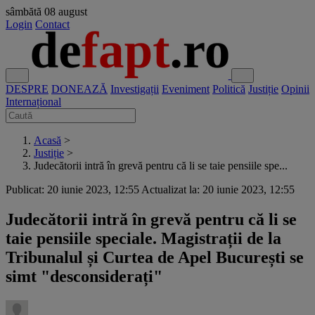
sâmbătă
08 august
Login
Contact
DESPRE
DONEAZĂ
Investigații
Eveniment
Politică
Justiție
Opinii
Internațional
Acasă
>
Justiție
>
Judecătorii intră în grevă pentru că li se taie pensiile spe...
Publicat: 20 iunie 2023, 12:55
Actualizat la: 20 iunie 2023, 12:55
Judecătorii intră în grevă pentru că li se
taie pensiile speciale. Magistrații de la
Tribunalul și Curtea de Apel București se
simt "desconsiderați"