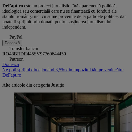
DeFapt.ro
este un proiect jurnalistic fără apartenență politică,
ideologică sau comercială care nu se finanțează cu fonduri ale
statului român și nici cu sume provenite de la partidele politice, dar
poate fi sprijinit prin donații pentru susținerea jurnalismului
independent.
PayPal
Donează
Transfer bancar
RO48BRDE445SV97760644450
Patreon
Donează
Ne poți sprijini direcționând 3,5% din impozitul tău pe venit către
DeFapt.ro
Alte articole din categoria
Justiție