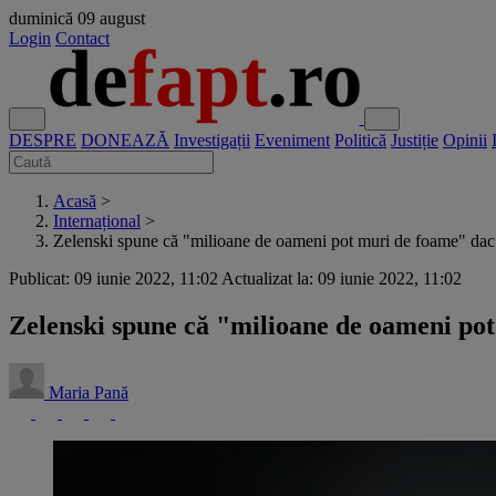
duminică
09 august
Login
Contact
DESPRE
DONEAZĂ
Investigații
Eveniment
Politică
Justiție
Opinii
Acasă
>
Internațional
>
Zelenski spune că "milioane de oameni pot muri de foame" dac.
Publicat: 09 iunie 2022, 11:02
Actualizat la: 09 iunie 2022, 11:02
Zelenski spune că "milioane de oameni pot
Maria Pană