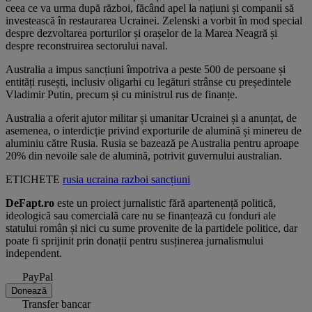
ceea ce va urma după război, făcând apel la națiuni și companii să
investească în restaurarea Ucrainei. Zelenski a vorbit în mod special
despre dezvoltarea porturilor și orașelor de la Marea Neagră și
despre reconstruirea sectorului naval.
Australia a impus sancțiuni împotriva a peste 500 de persoane și
entități rusești, inclusiv oligarhi cu legături strânse cu președintele
Vladimir Putin, precum și cu ministrul rus de finanțe.
Australia a oferit ajutor militar și umanitar Ucrainei și a anunțat, de
asemenea, o interdicție privind exporturile de alumină și minereu de
aluminiu către Rusia. Rusia se bazează pe Australia pentru aproape
20% din nevoile sale de alumină, potrivit guvernului australian.
ETICHETE
rusia
ucraina
razboi
sancțiuni
DeFapt.ro
este un proiect jurnalistic fără apartenență politică,
ideologică sau comercială care nu se finanțează cu fonduri ale
statului român și nici cu sume provenite de la partidele politice, dar
poate fi sprijinit prin donații pentru susținerea jurnalismului
independent.
PayPal
Donează
Transfer bancar