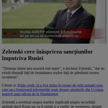
Zelenski cere înăsprirea sancțiunilor
împotriva Rusiei
"Distanța dintre țara noastră este mare", a declarat Zelenski, "dar nu
există distanță față de brutalitatea rușilor față de pământul nostru
ucrainean".
Citește și:
Putin crede că a fost indus în eroare de șefii armatei ruse,
care nu-i furnizează informațiile reale despre pierderile din Ucraina,
potrivit unui oficial de la Washington
Zelenski a avertizat asupra marilor implicații asupra securității
globale dacă Rusia nu va fi oprită și a vorbit, de asemenea, despre