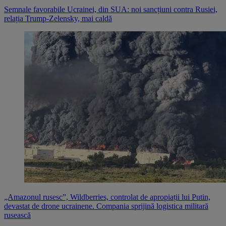
Semnale favorabile Ucrainei, din SUA: noi sancțiuni contra Rusiei,
relația Trump-Zelensky, mai caldă
„Amazonul rusesc”, Wildberries, controlat de apropiații lui Putin,
devastat de drone ucrainene. Compania sprijină logistica militară
rusească