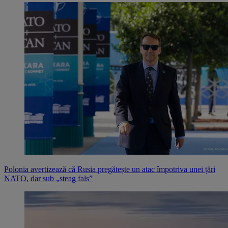
Polonia avertizează că Rusia pregătește un atac împotriva unei țări
NATO, dar sub „steag fals”