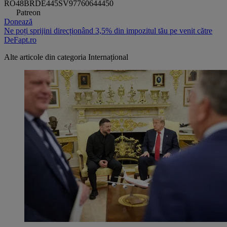
RO48BRDE445SV97760644450
Patreon
Donează
Ne poți sprijini direcționând 3,5% din impozitul tău pe venit către
DeFapt.ro
Alte articole din categoria
Internațional