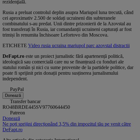
rezidenţială.
Rusia a preluat controlul deplin asupra Mariupol luna trecută, când
cei aproximativ 2.500 de soldați ucraineni din subteranele
combinatului s-au predat. Unii dintre prizonierii de la Azovstal au
fost transferați în Rusia, iar comandanții ucraineni capturați ar fost
trimiși în renumita închisoare Lefortovo din Moscova.
ETICHETE
Video
rusia
ucraina
mariupol
parc
azovstal
distractii
DeFapt.ro
este un proiect jurnalistic fără apartenență politică,
ideologică sau comercială care nu se finanțează cu fonduri ale
statului român și nici cu sume provenite de la partidele politice, dar
poate fi sprijinit prin donații pentru susținerea jurnalismului
independent.
PayPal
Donează
Transfer bancar
RO48BRDE445SV97760644450
Patreon
Donează
Ne poți sprijini direcționând 3,5% din impozitul tău pe venit către
DeFapt.ro