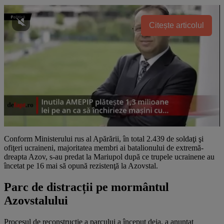
Citește articolul
Conform Ministerului rus al Apărării, în total 2.439 de soldaţi şi
ofiţeri ucraineni, majoritatea membri ai batalionului de extremă-
dreapta Azov, s-au predat la Mariupol după ce trupele ucrainene au
încetat pe 16 mai să opună rezistenţă la Azovstal.
Parc de distracții pe mormântul
Azovstalului
Procesul de reconstrucție a parcului a început deja, a anunțat