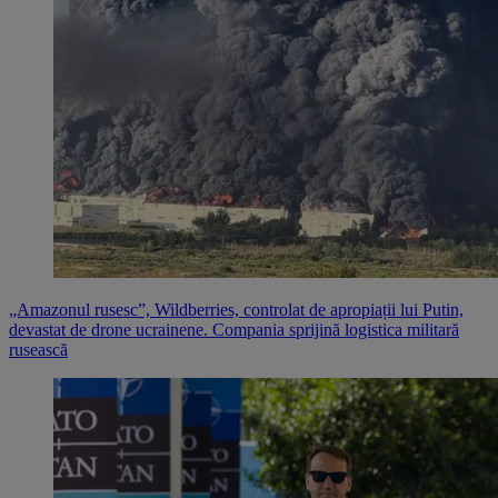
„Amazonul rusesc”, Wildberries, controlat de apropiații lui Putin,
devastat de drone ucrainene. Compania sprijină logistica militară
rusească