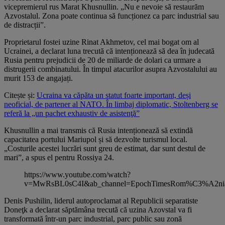
vicepremierul rus Marat Khusnullin. „Nu e nevoie să restaurăm
Azvostalul. Zona poate continua să funcționez ca parc industrial sau
de distracții”.
Proprietarul fostei uzine Rinat Akhmetov, cel mai bogat om al
Ucrainei, a declarat luna trecută că intenționează să dea în judecată
Rusia pentru prejudicii de 20 de miliarde de dolari ca urmare a
distrugerii combinatului. În timpul atacurilor asupra Azvostalului au
murit 153 de angajați.
Citește și:
Ucraina va căpăta un statut foarte important, deși
neoficial, de partener al NATO. În limbaj diplomatic, Stoltenberg se
referă la „un pachet exhaustiv de asistenţă”
Khusnullin a mai transmis că Rusia intenționează să extindă
capacitatea portului Mariupol și să dezvolte turismul local.
„Costurile acestei lucrări sunt greu de estimat, dar sunt destul de
mari”, a spus el pentru Rossiya 24.
https://www.youtube.com/watch?
v=MwRsBL0sC4I&ab_channel=EpochTimesRom%C3%A2ni
Denis Pushilin, liderul autoproclamat al Republicii separatiste
Doneţk a declarat săptămâna trecută că uzina Azovstal va fi
transformată într-un parc industrial, parc public sau zonă