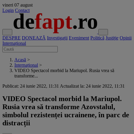
vineri
07 august
Login
Contact
DESPRE
DONEAZĂ
Investigații
Eveniment
Politică
Justiție
Opinii
Internațional
Acasă
>
Internațional
>
VIDEO Spectacol morbid la Mariupol. Rusia vrea să
transforme...
Publicat: 24 iunie 2022, 11:31
Actualizat la: 24 iunie 2022, 11:31
VIDEO Spectacol morbid la Mariupol.
Rusia vrea să transforme Azovstalul,
simbolul rezistenței ucrainene, în parc de
distracții