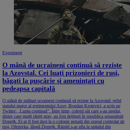
Eveniment
O mână de ucraineni continuă să reziste
la Azovstal. Cei luați prizonieri de ruși,
băgați la pușcărie și amenințați cu
pedeapsa capitală
O mână de militari ucraineni continuă să reziste la Azovstal: șeful
statului major al regimentului Azov, Bogdan Krotevici, a scris pe
Twitter: „Lupta continuă”. Între timp, colegii săi care s-au predat,
dintre care mulți răniți grav, au fost deținuți în republica separatistă
Donețk. Ei ar fi fost duși la o colonie penală din orașul controlat de
ruși, Olenivka, lângă Donețk. Răniții s-ar afla la spitalul din