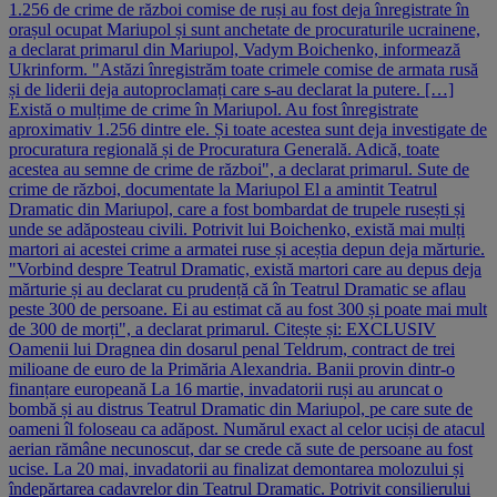
1.256 de crime de război comise de ruși au fost deja înregistrate în
orașul ocupat Mariupol și sunt anchetate de procuraturile ucrainene,
a declarat primarul din Mariupol, Vadym Boichenko, informează
Ukrinform. "Astăzi înregistrăm toate crimele comise de armata rusă
și de liderii deja autoproclamați care s-au declarat la putere. […]
Există o mulțime de crime în Mariupol. Au fost înregistrate
aproximativ 1.256 dintre ele. Și toate acestea sunt deja investigate de
procuratura regională și de Procuratura Generală. Adică, toate
acestea au semne de crime de război", a declarat primarul. Sute de
crime de război, documentate la Mariupol El a amintit Teatrul
Dramatic din Mariupol, care a fost bombardat de trupele rusești și
unde se adăposteau civili. Potrivit lui Boichenko, există mai mulți
martori ai acestei crime a armatei ruse și aceștia depun deja mărturie.
"Vorbind despre Teatrul Dramatic, există martori care au depus deja
mărturie și au declarat cu prudență că în Teatrul Dramatic se aflau
peste 300 de persoane. Ei au estimat că au fost 300 și poate mai mult
de 300 de morți", a declarat primarul. Citește și: EXCLUSIV
Oamenii lui Dragnea din dosarul penal Teldrum, contract de trei
milioane de euro de la Primăria Alexandria. Banii provin dintr-o
finanțare europeană La 16 martie, invadatorii ruși au aruncat o
bombă și au distrus Teatrul Dramatic din Mariupol, pe care sute de
oameni îl foloseau ca adăpost. Numărul exact al celor uciși de atacul
aerian rămâne necunoscut, dar se crede că sute de persoane au fost
ucise. La 20 mai, invadatorii au finalizat demontarea molozului și
îndepărtarea cadavrelor din Teatrul Dramatic. Potrivit consilierului