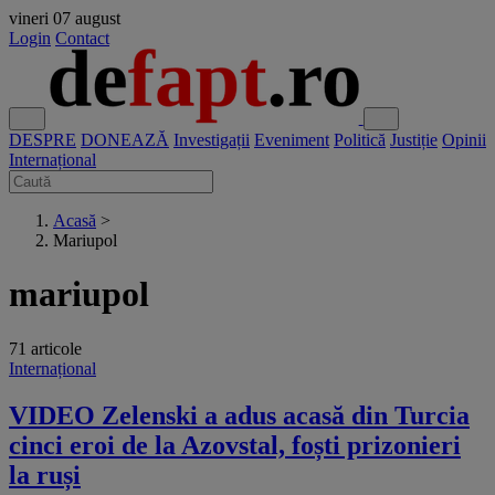
vineri
07 august
Login
Contact
DESPRE
DONEAZĂ
Investigații
Eveniment
Politică
Justiție
Opinii
Internațional
Acasă
>
Mariupol
mariupol
71 articole
Internațional
VIDEO Zelenski a adus acasă din Turcia
cinci eroi de la Azovstal, foști prizonieri
la ruși