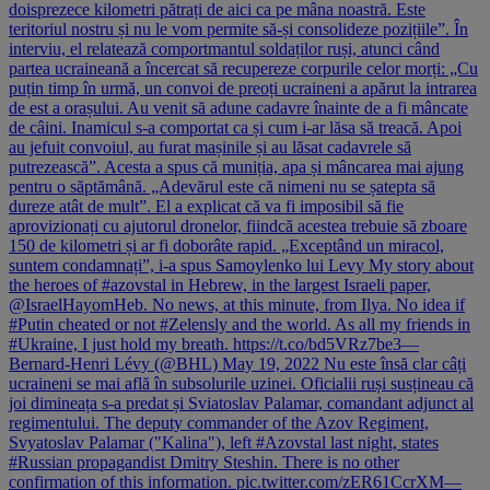
doisprezece kilometri pătrați de aici ca pe mâna noastră. Este
teritoriul nostru și nu le vom permite să-și consolideze pozițiile”. În
interviu, el relatează comportmantul soldaților ruși, atunci când
partea ucraineană a încercat să recupereze corpurile celor morți: „Cu
puțin timp în urmă, un convoi de preoți ucraineni a apărut la intrarea
de est a orașului. Au venit să adune cadavre înainte de a fi mâncate
de câini. Inamicul s-a comportat ca și cum i-ar lăsa să treacă. Apoi
au jefuit convoiul, au furat mașinile și au lăsat cadavrele să
putrezească”. Acesta a spus că muniția, apa și mâncarea mai ajung
pentru o săptămână. „Adevărul este că nimeni nu se șatepta să
dureze atât de mult”. El a explicat că va fi imposibil să fie
aprovizionați cu ajutorul dronelor, fiindcă acestea trebuie să zboare
150 de kilometri și ar fi doborâte rapid. „Exceptând un miracol,
suntem condamnați”, i-a spus Samoylenko lui Levy My story about
the heroes of #azovstal in Hebrew, in the largest Israeli paper,
⁦@IsraelHayomHeb⁩. No news, at this minute, from Ilya. No idea if
#Putin cheated or not #Zelensly and the world. As all my friends in
#Ukraine, I just hold my breath. https://t.co/bd5VRz7be3—
Bernard-Henri Lévy (@BHL) May 19, 2022 Nu este însă clar câți
ucraineni se mai află în subsolurile uzinei. Oficialii ruși susțineau că
joi dimineața s-a predat și Sviatoslav Palamar, comandant adjunct al
regimentului. The deputy commander of the Azov Regiment,
Svyatoslav Palamar ("Kalina"), left #Azovstal last night, states
#Russian propagandist Dmitry Steshin. There is no other
confirmation of this information. pic.twitter.com/zER61CcrXM—