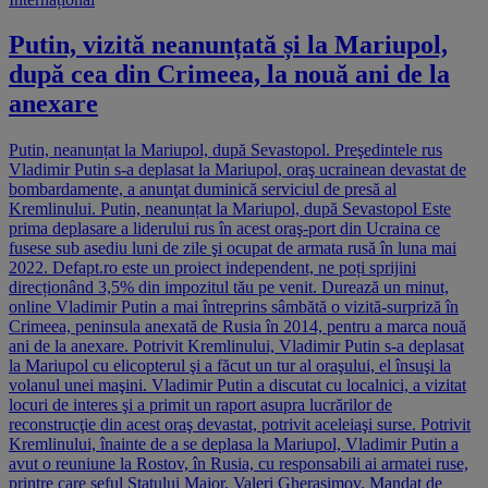
Putin, vizită neanunțată și la Mariupol,
după cea din Crimeea, la nouă ani de la
anexare
Putin, neanunțat la Mariupol, după Sevastopol. Preşedintele rus
Vladimir Putin s-a deplasat la Mariupol, oraş ucrainean devastat de
bombardamente, a anunţat duminică serviciul de presă al
Kremlinului. Putin, neanunțat la Mariupol, după Sevastopol Este
prima deplasare a liderului rus în acest oraş-port din Ucraina ce
fusese sub asediu luni de zile şi ocupat de armata rusă în luna mai
2022. Defapt.ro este un proiect independent, ne poți sprijini
direcționând 3,5% din impozitul tău pe venit. Durează un minut,
online Vladimir Putin a mai întreprins sâmbătă o vizită-surpriză în
Crimeea, peninsula anexată de Rusia în 2014, pentru a marca nouă
ani de la anexare. Potrivit Kremlinului, Vladimir Putin s-a deplasat
la Mariupol cu elicopterul şi a făcut un tur al oraşului, el însuşi la
volanul unei maşini. Vladimir Putin a discutat cu localnici, a vizitat
locuri de interes şi a primit un raport asupra lucrărilor de
reconstrucţie din acest oraş devastat, potrivit aceleiaşi surse. Potrivit
Kremlinului, înainte de a se deplasa la Mariupol, Vladimir Putin a
avut o reuniune la Rostov, în Rusia, cu responsabili ai armatei ruse,
printre care şeful Statului Major, Valeri Gherasimov. Mandat de