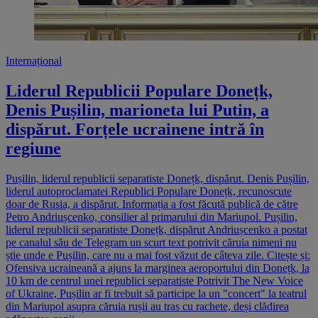
Internațional
Liderul Republicii Populare Donețk,
Denis Pușilin, marioneta lui Putin, a
dispărut. Forțele ucrainene intră în
regiune
Pușilin, liderul republicii separatiste Donețk, dispărut. Denis Pușilin,
liderul autoproclamatei Republici Populare Donețk, recunoscute
doar de Rusia, a dispărut. Informația a fost făcută publică de către
Petro Andriușcenko, consilier al primarului din Mariupol. Pușilin,
liderul republicii separatiste Donețk, dispărut Andriușcenko a postat
pe canalul său de Telegram un scurt text potrivit căruia nimeni nu
știe unde e Pușilin, care nu a mai fost văzut de câteva zile. Citește și:
Ofensiva ucraineană a ajuns la marginea aeroportului din Donețk, la
10 km de centrul unei republici separatiste Potrivit The New Voice
of Ukraine, Pușilin ar fi trebuit să participe la un "concert" la teatrul
din Mariupol asupra căruia rușii au tras cu rachete, deși clădirea