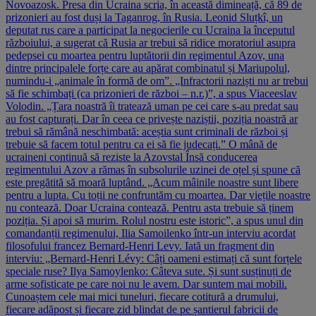
Novoazosk. Presa din Ucraina scria, în această dimineață, că 89 de
prizonieri au fost duși la Taganrog, în Rusia. Leonid Sluțkî, un
deputat rus care a participat la negocierile cu Ucraina la începutul
războiului, a sugerat că Rusia ar trebui să ridice moratoriul asupra
pedepsei cu moartea pentru luptătorii din regimentul Azov, una
dintre principalele forțe care au apărat combinatul și Mariupolul,
numindu-i „animale în formă de om”. „Infractorii naziști nu ar trebui
să fie schimbați (ca prizonieri de război – n.r.)”, a spus Viaceeslav
Volodin. „Țara noastră îi tratează uman pe cei care s-au predat sau
au fost capturați. Dar în ceea ce privește naziștii, poziția noastră ar
trebui să rămână neschimbată: aceștia sunt criminali de război și
trebuie să facem totul pentru ca ei să fie judecați.” O mână de
ucraineni continuă să reziste la Azovstal Însă conducerea
regimentului Azov a rămas în subsolurile uzinei de oțel și spune că
este pregătită să moară luptând. „Acum mâinile noastre sunt libere
pentru a lupta. Cu toții ne confruntăm cu moartea. Dar viețile noastre
nu contează. Doar Ucraina contează. Pentru asta trebuie să ținem
poziția. Și apoi să murim. Rolul nostru este istoric”, a spus unul din
comandanții regimenului, Ilia Samoilenko într-un interviu acordat
filosofului francez Bernard-Henri Levy. Iată un fragment din
interviu: „Bernard-Henri Lévy: Câți oameni estimați că sunt forțele
speciale ruse? Ilya Samoylenko: Câteva sute. Și sunt susținuți de
arme sofisticate pe care noi nu le avem. Dar suntem mai mobili.
Cunoaștem cele mai mici tuneluri, fiecare cotitură a drumului,
fiecare adăpost și fiecare zid blindat de pe șantierul fabricii de