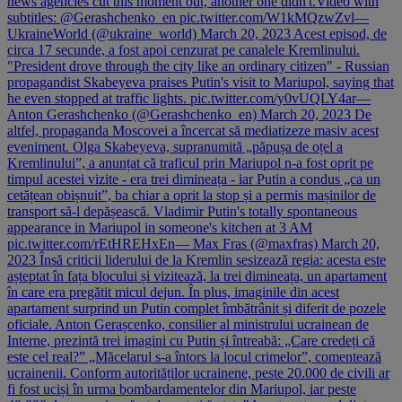
news agencies cut this moment out, another one didn't.Video with
subtitles: @Gerashchenko_en pic.twitter.com/W1kMQzwZvl—
UkraineWorld (@ukraine_world) March 20, 2023 Acest episod, de
circa 17 secunde, a fost apoi cenzurat pe canalele Kremlinului.
"President drove through the city like an ordinary citizen" - Russian
propagandist Skabeyeva praises Putin's visit to Mariupol, saying that
he even stopped at traffic lights. pic.twitter.com/y0vUQLY4ar—
Anton Gerashchenko (@Gerashchenko_en) March 20, 2023 De
altfel, propaganda Moscovei a încercat să mediatizeze masiv acest
eveniment. Olga Skabeyeva, supranumită „păpușa de oțel a
Kremlinului”, a anunțat că traficul prin Mariupol n-a fost oprit pe
timpul acestei vizite - era trei dimineața - iar Putin a condus „ca un
cetățean obișnuit”, ba chiar a oprit la stop și a permis mașinilor de
transport să-l depășească. Vladimir Putin's totally spontaneous
appearance in Mariupol in someone's kitchen at 3 AM
pic.twitter.com/rEtHREHxEn— Max Fras (@maxfras) March 20,
2023 Însă criticii liderului de la Kremlin sesizează regia: acesta este
așteptat în fața blocului și vizitează, la trei dimineața, un apartament
în care era pregătit micul dejun. În plus, imaginile din acest
apartament surprind un Putin complet îmbătrânit și diferit de pozele
oficiale. Anton Gerașcenko, consilier al ministrului ucrainean de
Interne, prezintă trei imagini cu Putin și întreabă: „Care credeți că
este cel real?” „Măcelarul s-a întors la locul crimelor”, comentează
ucrainenii. Conform autorităților ucrainene, peste 20.000 de civili ar
fi fost uciși în urma bombardamentelor din Mariupol, iar peste