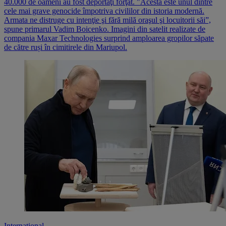
40.000 de oameni au fost deportaţi forţat. "Acesta este unul dintre
cele mai grave genocide împotriva civililor din istoria modernă.
Armata ne distruge cu intenţie şi fără milă oraşul şi locuitorii săi”,
spune primarul Vadim Boicenko. Imagini din satelit realizate de
compania Maxar Technologies surprind amploarea gropilor săpate
de către ruși în cimitirele din Mariupol.
Internațional