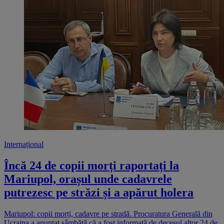
Internațional
Încă 24 de copii morți raportați la
Mariupol, orașul unde cadavrele
putrezesc pe străzi și a apărut holera
Mariupol: copii morți, cadavre pe stradă. Procuratura Generală din
Ucraina a anunţat sâmbătă că a fost informată de decesul altor 24 de