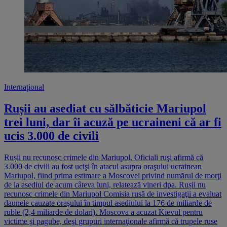
Internațional
Rușii au asediat cu sălbăticie Mariupol
trei luni, dar îi acuză pe ucraineni că ar fi
ucis 3.000 de civili
Rușii nu recunosc crimele din Mariupol. Oficiali ruşi afirmă că
3.000 de civili au fost ucişi în atacul asupra oraşului ucrainean
Mariupol, fiind prima estimare a Moscovei privind numărul de morţi
de la asediul de acum câteva luni, relatează vineri dpa. Rușii nu
recunosc crimele din Mariupol Comisia rusă de investigaţii a evaluat
daunele cauzate oraşului în timpul asediului la 176 de miliarde de
ruble (2,4 miliarde de dolari). Moscova a acuzat Kievul pentru
victime şi pagube, deşi grupuri internaţionale afirmă că trupele ruse