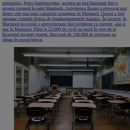
primarului, Petro Andriușcenko, acestea au fost îngropate într-o
groapă comună în satul Manhush. Agresiunea Rusiei a provocat una
dintre cele mai mari catastrofe umanitare în Mariupol. Orașul a fost
aproape complet distrus de bombardamentele inamice. În prezent, în
Mariupol nu există o aprovizionare fără probleme cu energie, apă și
gaz în Mariupol. Până la 22.000 de civili au murit în oraș de la
începutul invaziei rusești. Mai mult de 100.000 de persoane au
rămas în orașul blocat.