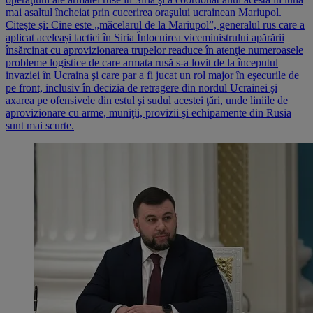
mai asaltul încheiat prin cucerirea oraşului ucrainean Mariupol.
Citește și: Cine este „măcelarul de la Mariupol”, generalul rus care a
aplicat aceleași tactici în Siria Înlocuirea viceministrului apărării
însărcinat cu aprovizionarea trupelor readuce în atenţie numeroasele
probleme logistice de care armata rusă s-a lovit de la începutul
invaziei în Ucraina şi care par a fi jucat un rol major în eşecurile de
pe front, inclusiv în decizia de retragere din nordul Ucrainei şi
axarea pe ofensivele din estul şi sudul acestei ţări, unde liniile de
aprovizionare cu arme, muniţii, provizii şi echipamente din Rusia
sunt mai scurte.