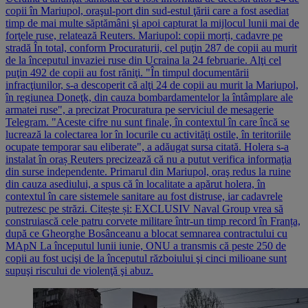
copii în Mariupol, oraşul-port din sud-estul ţării care a fost asediat
timp de mai multe săptămâni şi apoi capturat la mijlocul lunii mai de
forţele ruse, relatează Reuters. Mariupol: copii morți, cadavre pe
stradă În total, conform Procuraturii, cel puţin 287 de copii au murit
de la începutul invaziei ruse din Ucraina la 24 februarie. Alţi cel
puţin 492 de copii au fost răniţi. "În timpul documentării
infracţiunilor, s-a descoperit că alţi 24 de copii au murit la Mariupol,
în regiunea Doneţk, din cauza bombardamentelor la întâmplare ale
armatei ruse", a precizat Procuratura pe serviciul de mesagerie
Telegram. "Aceste cifre nu sunt finale, în contextul în care încă se
lucrează la colectarea lor în locurile cu activităţi ostile, în teritoriile
ocupate temporar sau eliberate", a adăugat sursa citată. Holera s-a
instalat în oraș Reuters precizează că nu a putut verifica informaţia
din surse independente. Primarul din Mariupol, oraş redus la ruine
din cauza asediului, a spus că în localitate a apărut holera, în
contextul în care sistemele sanitare au fost distruse, iar cadavrele
putrezesc pe străzi. Citește și: EXCLUSIV Naval Group vrea să
construiască cele patru corvete militare într-un timp record în Franța,
după ce Gheorghe Bosânceanu a blocat semnarea contractului cu
MApN La începutul lunii iunie, ONU a transmis că peste 250 de
copii au fost ucişi de la începutul războiului şi cinci milioane sunt
supuşi riscului de violenţă şi abuz.