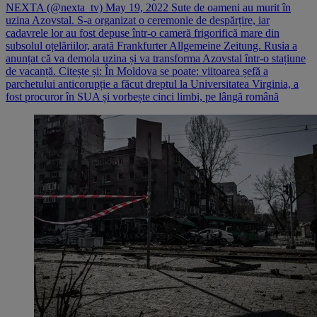
NEXTA (@nexta_tv) May 19, 2022 Sute de oameni au murit în
uzina Azovstal. S-a organizat o ceremonie de despărțire, iar
cadavrele lor au fost depuse într-o cameră frigorifică mare din
subsolul oțelăriilor, arată Frankfurter Allgemeine Zeitung. Rusia a
anunțat că va demola uzina și va transforma Azovstal într-o stațiune
de vacanță. Citește și: În Moldova se poate: viitoarea șefă a
parchetului anticorupție a făcut dreptul la Universitatea Virginia, a
fost procuror în SUA și vorbește cinci limbi, pe lângă română