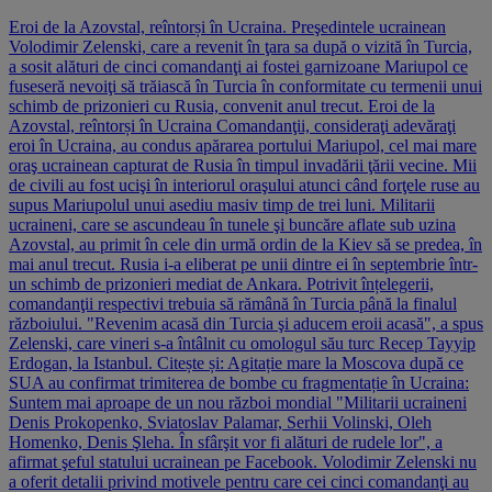
Eroi de la Azovstal, reîntorși în Ucraina. Preşedintele ucrainean
Volodimir Zelenski, care a revenit în ţara sa după o vizită în Turcia,
a sosit alături de cinci comandanţi ai fostei garnizoane Mariupol ce
fuseseră nevoiţi să trăiască în Turcia în conformitate cu termenii unui
schimb de prizonieri cu Rusia, convenit anul trecut. Eroi de la
Azovstal, reîntorși în Ucraina Comandanţii, consideraţi adevăraţi
eroi în Ucraina, au condus apărarea portului Mariupol, cel mai mare
oraş ucrainean capturat de Rusia în timpul invadării ţării vecine. Mii
de civili au fost ucişi în interiorul oraşului atunci când forţele ruse au
supus Mariupolul unui asediu masiv timp de trei luni. Militarii
ucraineni, care se ascundeau în tunele şi buncăre aflate sub uzina
Azovstal, au primit în cele din urmă ordin de la Kiev să se predea, în
mai anul trecut. Rusia i-a eliberat pe unii dintre ei în septembrie într-
un schimb de prizonieri mediat de Ankara. Potrivit înțelegerii,
comandanţii respectivi trebuia să rămână în Turcia până la finalul
războiului. "Revenim acasă din Turcia şi aducem eroii acasă", a spus
Zelenski, care vineri s-a întâlnit cu omologul său turc Recep Tayyip
Erdogan, la Istanbul. Citește și: Agitație mare la Moscova după ce
SUA au confirmat trimiterea de bombe cu fragmentație în Ucraina:
Suntem mai aproape de un nou război mondial "Militarii ucraineni
Denis Prokopenko, Sviatoslav Palamar, Serhii Volinski, Oleh
Homenko, Denis Şleha. În sfârşit vor fi alături de rudele lor", a
afirmat şeful statului ucrainean pe Facebook. Volodimir Zelenski nu
a oferit detalii privind motivele pentru care cei cinci comandanţi au