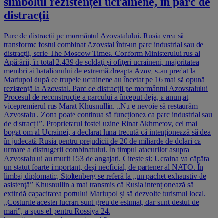
simbolul rezistenței ucrainene, în parc de
distracții
Parc de distracții pe mormântul Azovstalului. Rusia vrea să
transforme fostul combinat Azovstal într-un parc industrial sau de
distracții, scrie The Moscow Times. Conform Ministerului rus al
Apărării, în total 2.439 de soldaţi şi ofiţeri ucraineni, majoritatea
membri ai batalionului de extremă-dreapta Azov, s-au predat la
Mariupol după ce trupele ucrainene au încetat pe 16 mai să opună
rezistenţă la Azovstal. Parc de distracții pe mormântul Azovstalului
Procesul de reconstrucție a parcului a început deja, a anunțat
vicepremierul rus Marat Khusnullin. „Nu e nevoie să restaurăm
Azvostalul. Zona poate continua să funcționez ca parc industrial sau
de distracții”. Proprietarul fostei uzine Rinat Akhmetov, cel mai
bogat om al Ucrainei, a declarat luna trecută că intenționează să dea
în judecată Rusia pentru prejudicii de 20 de miliarde de dolari ca
urmare a distrugerii combinatului. În timpul atacurilor asupra
Azvostalului au murit 153 de angajați. Citește și: Ucraina va căpăta
un statut foarte important, deși neoficial, de partener al NATO. În
limbaj diplomatic, Stoltenberg se referă la „un pachet exhaustiv de
asistenţă” Khusnullin a mai transmis că Rusia intenționează să
extindă capacitatea portului Mariupol și să dezvolte turismul local.
„Costurile acestei lucrări sunt greu de estimat, dar sunt destul de
mari”, a spus el pentru Rossiya 24.