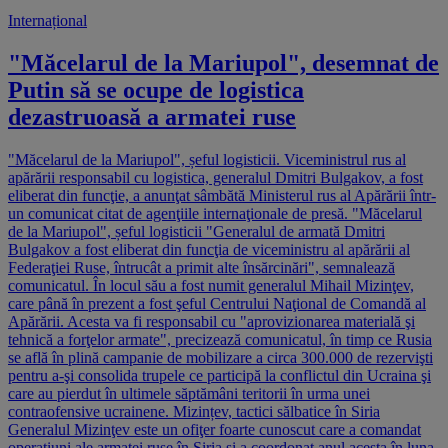
Internațional
"Măcelarul de la Mariupol", desemnat de
Putin să se ocupe de logistica
dezastruoasă a armatei ruse
"Măcelarul de la Mariupol", șeful logisticii. Viceministrul rus al
apărării responsabil cu logistica, generalul Dmitri Bulgakov, a fost
eliberat din funcţie, a anunţat sâmbătă Ministerul rus al Apărării într-
un comunicat citat de agenţiile internaţionale de presă. "Măcelarul
de la Mariupol", șeful logisticii "Generalul de armată Dmitri
Bulgakov a fost eliberat din funcţia de viceministru al apărării al
Federaţiei Ruse, întrucât a primit alte însărcinări", semnalează
comunicatul. În locul său a fost numit generalul Mihail Mizinţev,
care până în prezent a fost şeful Centrului Naţional de Comandă al
Apărării. Acesta va fi responsabil cu "aprovizionarea materială şi
tehnică a forţelor armate", precizează comunicatul, în timp ce Rusia
se află în plină campanie de mobilizare a circa 300.000 de rezervişti
pentru a-şi consolida trupele ce participă la conflictul din Ucraina şi
care au pierdut în ultimele săptămâni teritorii în urma unei
contraofensive ucrainene. Mizințev, tactici sălbatice în Siria
Generalul Mizinţev este un ofiţer foarte cunoscut care a comandat
operaţiuni ale armatei ruse în Siria şi a coordonat anul acesta în luna