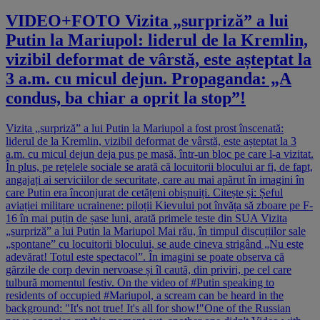
VIDEO+FOTO Vizita „surpriză” a lui
Putin la Mariupol: liderul de la Kremlin,
vizibil deformat de vârstă, este așteptat la
3 a.m. cu micul dejun. Propaganda: „A
condus, ba chiar a oprit la stop”!
Vizita „surpriză” a lui Putin la Mariupol a fost prost înscenată:
liderul de la Kremlin, vizibil deformat de vârstă, este așteptat la 3
a.m. cu micul dejun deja pus pe masă, într-un bloc pe care l-a vizitat.
În plus, pe rețelele sociale se arată că locuitorii blocului ar fi, de fapt,
angajați ai serviciilor de securitate, care au mai apărut în imagini în
care Putin era înconjurat de cetățeni obișnuiți. Citește și: Șeful
aviației militare ucrainene: piloții Kievului pot învăța să zboare pe F-
16 în mai puțin de șase luni, arată primele teste din SUA Vizita
„surpriză” a lui Putin la Mariupol Mai rău, în timpul discuțiilor sale
„spontane” cu locuitorii blocului, se aude cineva strigând „Nu este
adevărat! Totul este spectacol”. În imagini se poate observa că
gărzile de corp devin nervoase și îl caută, din priviri, pe cel care
tulbură momentul festiv. On the video of #Putin speaking to
residents of occupied #Mariupol, a scream can be heard in the
background: "It's not true! It's all for show!"One of the Russian