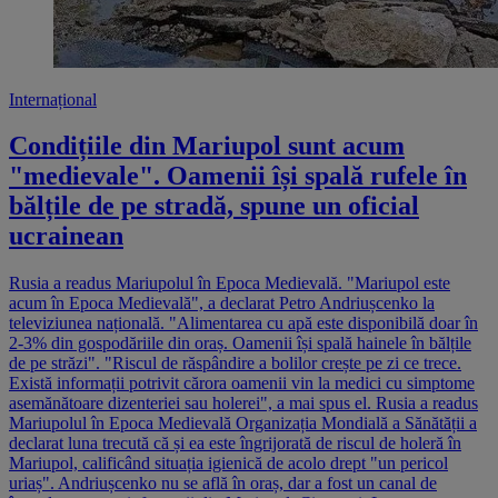
Internațional
Condițiile din Mariupol sunt acum
"medievale". Oamenii își spală rufele în
bălțile de pe stradă, spune un oficial
ucrainean
Rusia a readus Mariupolul în Epoca Medievală. "Mariupol este
acum în Epoca Medievală", a declarat Petro Andriușcenko la
televiziunea națională. "Alimentarea cu apă este disponibilă doar în
2-3% din gospodăriile din oraș. Oamenii își spală hainele în bălțile
de pe străzi". "Riscul de răspândire a bolilor crește pe zi ce trece.
Există informații potrivit cărora oamenii vin la medici cu simptome
asemănătoare dizenteriei sau holerei", a mai spus el. Rusia a readus
Mariupolul în Epoca Medievală Organizația Mondială a Sănătății a
declarat luna trecută că și ea este îngrijorată de riscul de holeră în
Mariupol, calificând situația igienică de acolo drept "un pericol
uriaș". Andriușcenko nu se află în oraș, dar a fost un canal de