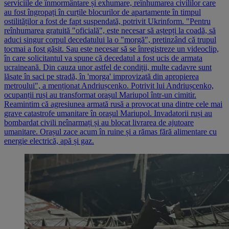
serviciile de înmormântare și exhumare, reînhumarea civililor care
au fost îngropați în curțile blocurilor de apartamente în timpul
ostilităților a fost de fapt suspendată, potrivit Ukrinform. "Pentru
reînhumarea gratuită "oficială", este necesar să aștepți la coadă, să
aduci singur corpul decedatului la o "morgă", pretinzând că trupul
tocmai a fost găsit. Sau este necesar să se înregistreze un videoclip,
în care solicitantul va spune că decedatul a fost ucis de armata
ucraineană. Din cauza unor astfel de condiții, multe cadavre sunt
lăsate în saci pe stradă, în 'morga' improvizată din apropierea
metroului", a menționat Andriușcenko. Potrivit lui Andriușcenko,
ocupanții ruși au transformat orașul Mariupol într-un cimitir.
Reamintim că agresiunea armată rusă a provocat una dintre cele mai
grave catastrofe umanitare în orașul Mariupol. Invadatorii ruși au
bombardat civili neînarmați și au blocat livrarea de ajutoare
umanitare. Orașul zace acum în ruine și a rămas fără alimentare cu
energie electrică, apă și gaz.