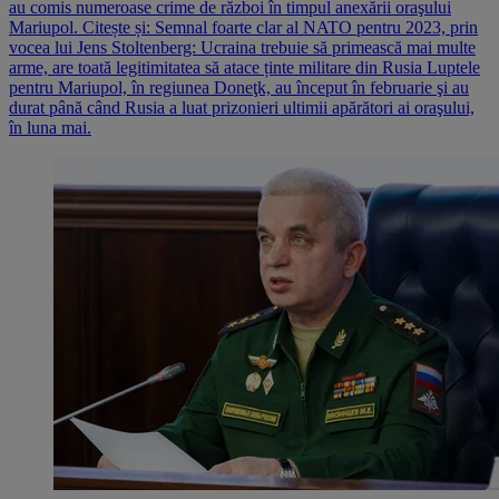
au comis numeroase crime de război în timpul anexării oraşului
Mariupol. Citește și: Semnal foarte clar al NATO pentru 2023, prin
vocea lui Jens Stoltenberg: Ucraina trebuie să primească mai multe
arme, are toată legitimitatea să atace ținte militare din Rusia Luptele
pentru Mariupol, în regiunea Doneţk, au început în februarie şi au
durat până când Rusia a luat prizonieri ultimii apărători ai oraşului,
în luna mai.