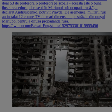
doar 53 de profesori. 6 profesori pe școală - aceasta este o bună
ilustrare a educației rusești în Mariupol sub ocupația rusă.", a
declarat Andriușcenko, potrivit Pravda. De asemenea, militarii ruși
au instalat 12 ecrane TV de mari dimensiuni pe străzile din orașul
Mariupol pentru a difuza propaganda rusă.
https://twitter.com/Belsat_Eng/status/1529753381815955456