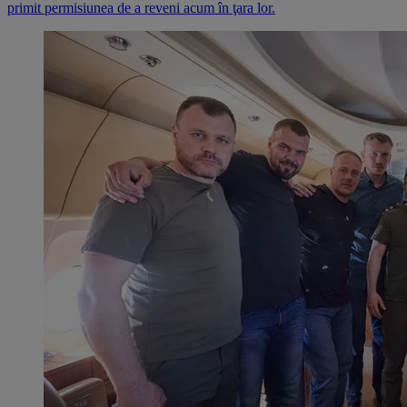
primit permisiunea de a reveni acum în ţara lor.