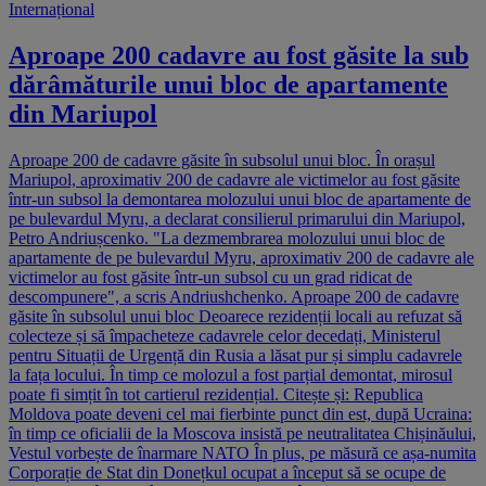
Internațional
Aproape 200 cadavre au fost găsite la sub
dărâmăturile unui bloc de apartamente
din Mariupol
Aproape 200 de cadavre găsite în subsolul unui bloc. În orașul
Mariupol, aproximativ 200 de cadavre ale victimelor au fost găsite
într-un subsol la demontarea molozului unui bloc de apartamente de
pe bulevardul Myru, a declarat consilierul primarului din Mariupol,
Petro Andriușcenko. "La dezmembrarea molozului unui bloc de
apartamente de pe bulevardul Myru, aproximativ 200 de cadavre ale
victimelor au fost găsite într-un subsol cu un grad ridicat de
descompunere", a scris Andriushchenko. Aproape 200 de cadavre
găsite în subsolul unui bloc Deoarece rezidenții locali au refuzat să
colecteze și să împacheteze cadavrele celor decedați, Ministerul
pentru Situații de Urgență din Rusia a lăsat pur și simplu cadavrele
la fața locului. În timp ce molozul a fost parțial demontat, mirosul
poate fi simțit în tot cartierul rezidențial. Citește și: Republica
Moldova poate deveni cel mai fierbinte punct din est, după Ucraina:
în timp ce oficialii de la Moscova insistă pe neutralitatea Chișinăului,
Vestul vorbește de înarmare NATO În plus, pe măsură ce așa-numita
Corporație de Stat din Donețkul ocupat a început să se ocupe de