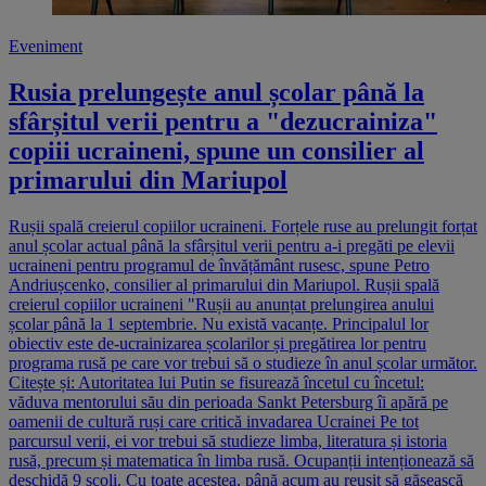
Eveniment
Rusia prelungește anul școlar până la
sfârșitul verii pentru a "dezucrainiza"
copiii ucraineni, spune un consilier al
primarului din Mariupol
Rușii spală creierul copiilor ucraineni. Forțele ruse au prelungit forțat
anul școlar actual până la sfârșitul verii pentru a-i pregăti pe elevii
ucraineni pentru programul de învățământ rusesc, spune Petro
Andriușcenko, consilier al primarului din Mariupol. Rușii spală
creierul copiilor ucraineni "Rușii au anunțat prelungirea anului
școlar până la 1 septembrie. Nu există vacanțe. Principalul lor
obiectiv este de-ucrainizarea școlarilor și pregătirea lor pentru
programa rusă pe care vor trebui să o studieze în anul școlar următor.
Citește și: Autoritatea lui Putin se fisurează încetul cu încetul:
văduva mentorului său din perioada Sankt Petersburg îi apără pe
oamenii de cultură ruși care critică invadarea Ucrainei Pe tot
parcursul verii, ei vor trebui să studieze limba, literatura și istoria
rusă, precum și matematica în limba rusă. Ocupanții intenționează să
deschidă 9 școli. Cu toate acestea, până acum au reușit să găsească