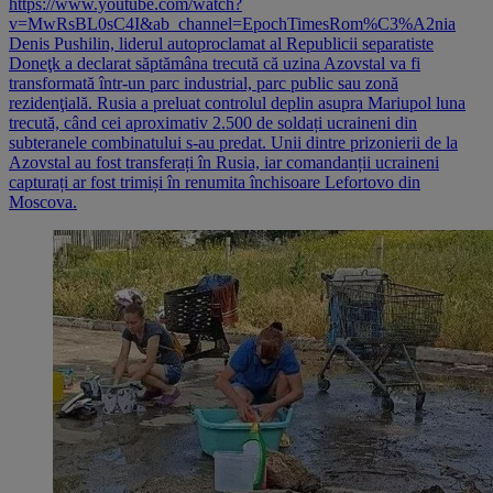
https://www.youtube.com/watch?
v=MwRsBL0sC4I&ab_channel=EpochTimesRom%C3%A2nia
Denis Pushilin, liderul autoproclamat al Republicii separatiste
Doneţk a declarat săptămâna trecută că uzina Azovstal va fi
transformată într-un parc industrial, parc public sau zonă
rezidenţială. Rusia a preluat controlul deplin asupra Mariupol luna
trecută, când cei aproximativ 2.500 de soldați ucraineni din
subteranele combinatului s-au predat. Unii dintre prizonierii de la
Azovstal au fost transferați în Rusia, iar comandanții ucraineni
capturați ar fost trimiși în renumita închisoare Lefortovo din
Moscova.