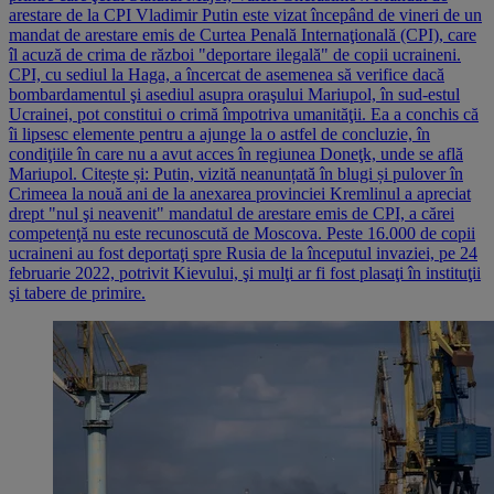
arestare de la CPI Vladimir Putin este vizat începând de vineri de un
mandat de arestare emis de Curtea Penală Internaţională (CPI), care
îl acuză de crima de război "deportare ilegală" de copii ucraineni.
CPI, cu sediul la Haga, a încercat de asemenea să verifice dacă
bombardamentul şi asediul asupra oraşului Mariupol, în sud-estul
Ucrainei, pot constitui o crimă împotriva umanităţii. Ea a conchis că
îi lipsesc elemente pentru a ajunge la o astfel de concluzie, în
condiţiile în care nu a avut acces în regiunea Doneţk, unde se află
Mariupol. Citește și: Putin, vizită neanunțată în blugi și pulover în
Crimeea la nouă ani de la anexarea provinciei Kremlinul a apreciat
drept "nul şi neavenit" mandatul de arestare emis de CPI, a cărei
competenţă nu este recunoscută de Moscova. Peste 16.000 de copii
ucraineni au fost deportaţi spre Rusia de la începutul invaziei, pe 24
februarie 2022, potrivit Kievului, şi mulţi ar fi fost plasaţi în instituţii
şi tabere de primire.