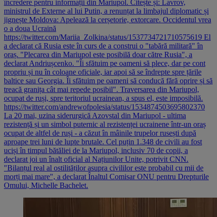
încredere pentru informații din Mariupol. Citește și: Lavrov,
ministrul de Externe al lui Putin, a renunțat la limbajul diplomatic și
jignește Moldova: Apelează la cerșetorie, extorcare. Occidentul vrea
o a doua Ucraină
https://twitter.com/Mariia_Zolkina/status/1537734721710575619 El
a declarat că Rusia este în curs de a construi o "tabără militară" în
oraș. "Plecarea din Mariupol este posibilă doar către Rusia", a
declarat Andriușcenko. "Îi sfătuim pe oameni să plece, dar pe cont
propriu și nu în coloane oficiale, iar apoi să se îndrepte spre țările
baltice sau Georgia. Îi sfătuim pe oameni să conducă fără oprire și să
treacă granița cât mai repede posibil". Traversarea din Mariupol,
ocupat de ruși, spre teritoriul ucrainean, a spus el, este imposibilă.
https://twitter.com/andrewofpolesia/status/1534874503695802370
La 20 mai, uzina siderurgică Azovstal din Mariupol - ultima
rezistență și un simbol puternic al rezistenței ucrainene într-un oraș
ocupat de altfel de ruși - a căzut în mâinile trupelor rusești după
aproape trei luni de lupte brutale. Cel puțin 1.348 de civili au fost
uciși în timpul bătăliei de la Mariupol, inclusiv 70 de copii, a
declarat joi un înalt oficial al Națiunilor Unite, potrivit CNN.
"Bilanțul real al ostilităților asupra civililor este probabil cu mii de
morți mai mare", a declarat Înaltul Comisar ONU pentru Drepturile
Omului, Michelle Bachelet.