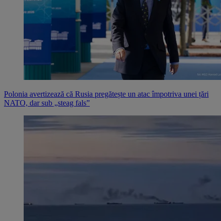
Polonia avertizează că Rusia pregătește un atac împotriva unei țări
NATO, dar sub „steag fals”