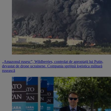
„Amazonul rusesc”, Wildberries, controlat de apropiații lui Putin,
devastat de drone ucrainene. Compania sprijină logistica militară
rusească