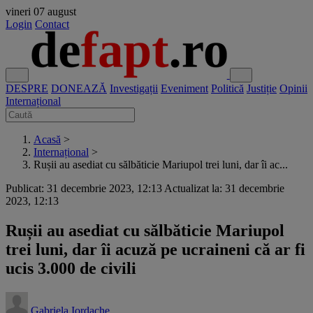
vineri
07 august
Login
Contact
DESPRE
DONEAZĂ
Investigații
Eveniment
Politică
Justiție
Opinii
Internațional
Acasă
>
Internațional
>
Rușii au asediat cu sălbăticie Mariupol trei luni, dar îi ac...
Publicat: 31 decembrie 2023, 12:13
Actualizat la: 31 decembrie
2023, 12:13
Rușii au asediat cu sălbăticie Mariupol
trei luni, dar îi acuză pe ucraineni că ar fi
ucis 3.000 de civili
Gabriela Iordache