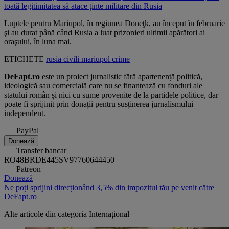
toată legitimitatea să atace ținte militare din Rusia
Luptele pentru Mariupol, în regiunea Doneţk, au început în februarie
şi au durat până când Rusia a luat prizonieri ultimii apărători ai
oraşului, în luna mai.
ETICHETE
rusia
civili
mariupol
crime
DeFapt.ro
este un proiect jurnalistic fără apartenență politică,
ideologică sau comercială care nu se finanțează cu fonduri ale
statului român și nici cu sume provenite de la partidele politice, dar
poate fi sprijinit prin donații pentru susținerea jurnalismului
independent.
PayPal
Donează
Transfer bancar
RO48BRDE445SV97760644450
Patreon
Donează
Ne poți sprijini direcționând 3,5% din impozitul tău pe venit către
DeFapt.ro
Alte articole din categoria
Internațional