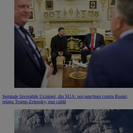
Semnale favorabile Ucrainei, din SUA: noi sancțiuni contra Rusiei,
relația Trump-Zelensky, mai caldă