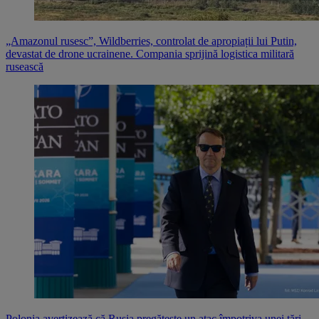
„Amazonul rusesc”, Wildberries, controlat de apropiații lui Putin,
devastat de drone ucrainene. Compania sprijină logistica militară
rusească
Polonia avertizează că Rusia pregătește un atac împotriva unei țări