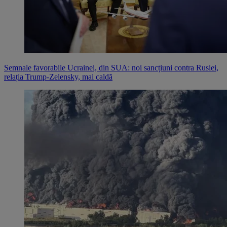
Semnale favorabile Ucrainei, din SUA: noi sancțiuni contra Rusiei,
relația Trump-Zelensky, mai caldă