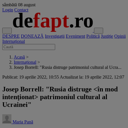
sâmbătă
08 august
Login
Contact
DESPRE
DONEAZĂ
Investigații
Eveniment
Politică
Justiție
Opinii
Internațional
Acasă
>
Internațional
>
Josep Borrell: "Rusia distruge patrimoniul cultural al Ucra...
Publicat: 19 aprilie 2022, 10:55
Actualizat la: 19 aprilie 2022, 12:07
Josep Borrell: "Rusia distruge <în mod
intenţionat> patrimoniul cultural al
Ucrainei"
Maria Pană