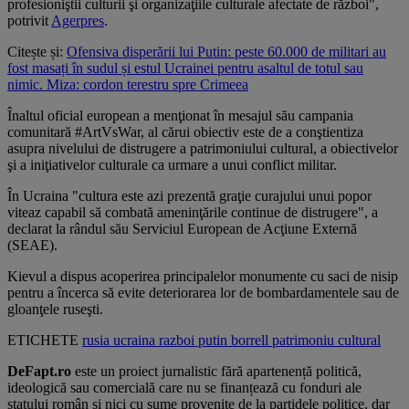
profesioniştii culturii şi organizaţiile culturale afectate de război",
potrivit
Agerpres
.
Citește și:
Ofensiva disperării lui Putin: peste 60.000 de militari au
fost masați în sudul și estul Ucrainei pentru asaltul de totul sau
nimic. Miza: cordon terestru spre Crimeea
Înaltul oficial european a menţionat în mesajul său campania
comunitară #ArtVsWar, al cărui obiectiv este de a conştientiza
asupra nivelului de distrugere a patrimoniului cultural, a obiectivelor
şi a iniţiativelor culturale ca urmare a unui conflict militar.
În Ucraina "cultura este azi prezentă graţie curajului unui popor
viteaz capabil să combată ameninţările continue de distrugere", a
declarat la rândul său Serviciul European de Acţiune Externă
(SEAE).
Kievul a dispus acoperirea principalelor monumente cu saci de nisip
pentru a încerca să evite deteriorarea lor de bombardamentele sau de
gloanţele ruseşti.
ETICHETE
rusia
ucraina
razboi
putin
borrell
patrimoniu
cultural
DeFapt.ro
este un proiect jurnalistic fără apartenență politică,
ideologică sau comercială care nu se finanțează cu fonduri ale
statului român și nici cu sume provenite de la partidele politice, dar