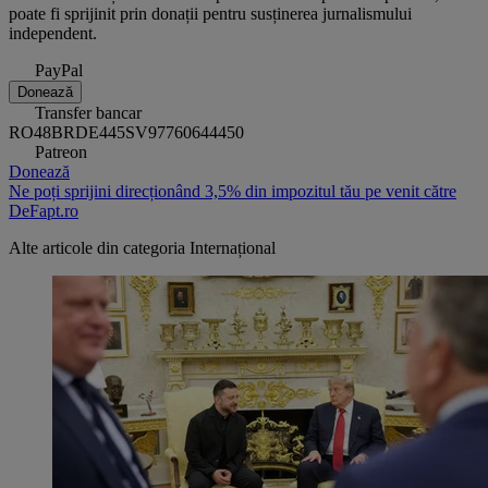
poate fi sprijinit prin donații pentru susținerea jurnalismului
independent.
PayPal
Donează
Transfer bancar
RO48BRDE445SV97760644450
Patreon
Donează
Ne poți sprijini direcționând 3,5% din impozitul tău pe venit către
DeFapt.ro
Alte articole din categoria
Internațional