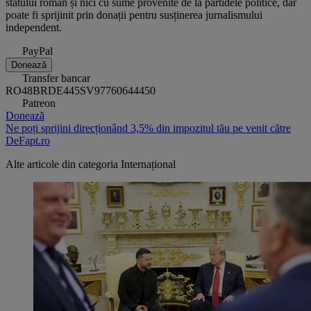
statului român și nici cu sume provenite de la partidele politice, dar
poate fi sprijinit prin donații pentru susținerea jurnalismului
independent.
PayPal
Donează
Transfer bancar
RO48BRDE445SV97760644450
Patreon
Donează
Ne poți sprijini direcționând 3,5% din impozitul tău pe venit către
DeFapt.ro
Alte articole din categoria
Internațional