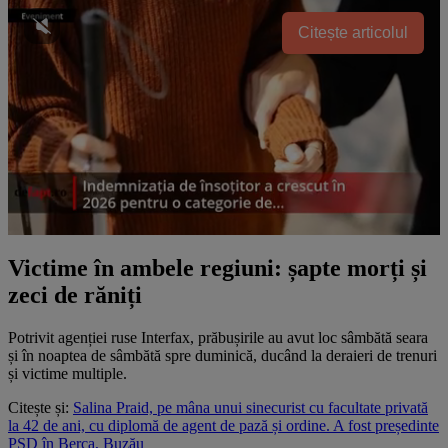
Citește articolul
Victime în ambele regiuni: șapte morți și
zeci de răniți
Potrivit agenției ruse Interfax, prăbușirile au avut loc sâmbătă seara
și în noaptea de sâmbătă spre duminică, ducând la deraieri de trenuri
și victime multiple.
Citește și:
Salina Praid, pe mâna unui sinecurist cu facultate privată
la 42 de ani, cu diplomă de agent de pază și ordine. A fost președinte
PSD în Berca, Buzău