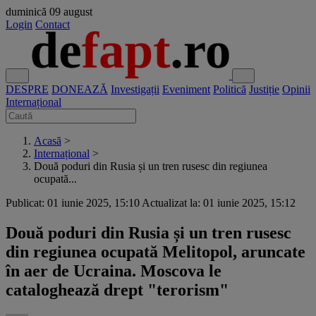
duminică
09 august
Login
Contact
DESPRE
DONEAZĂ
Investigații
Eveniment
Politică
Justiție
Opinii
Internațional
Acasă
>
Internațional
>
Două poduri din Rusia și un tren rusesc din regiunea
ocupată...
Publicat: 01 iunie 2025, 15:10
Actualizat la: 01 iunie 2025, 15:12
Două poduri din Rusia și un tren rusesc
din regiunea ocupată Melitopol, aruncate
în aer de Ucraina. Moscova le
cataloghează drept "terorism"