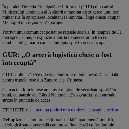
În paralel, Direcția Principală de Informații (GUR) din cadrul
Ministerului ucrainean al Apărării a raportat distrugerea unui tren
militar rus în apropierea localității Iakimivka, lângă orașul ocupat
Melitopol din regiunea Zaporojie.
Potrivit unui comunicat postat pe rețelele sociale, în noaptea de 31
mai spre 1 iunie, o explozie a dus la deraierea unui tren cu
combustibil și marfă care se îndrepta spre Crimeea ocupată.
GUR: „O arteră logistică cheie a fost
întreruptă”
GUR subliniază că explozia a întrerupt o linie logistică esențială
pentru trupele ruse din Zaporojie și Crimeea.
Ca reacție, forțele ruse au lansat un plan de securitate sporită în
zonă, cu patrule ale Gărzii Naționale (Rosgvardia) și controale
stricte în punctele de acces.
ETICHETE
rusia
ucraina
poduri
tren
explozie
acuzație
terorism
DeFapt.ro
este un proiect jurnalistic fără apartenență politică,
ideologică sau comercială care nu se finanțează cu fonduri ale