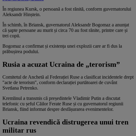
În regiunea Kursk, o persoană a fost rănită, conform guvernatorului
Aleksandr Hinștein.
În schimb, în Briansk, guvernatorul Aleksandr Bogomaz a anunțat
că șapte persoane au murit și circa 70 au fost rănite, printre care și
trei copii.
Bogomaz a confirmat și existența unei explozii care ar fi dus la
prăbușirea podului.
Rusia a acuzat Ucraina de „terorism”
Comitetul de Anchetă al Federației Ruse a clasificat incidentele drept
"acte de terorism", conform declarației purtătoarei de cuvânt
Svetlana Petrenko.
Kremlinul a transmis că președintele Vladimir Putin a discutat
telefonic cu șeful Căilor Ferate Ruse și cu guvernatorul regiunii
Briansk, fiind informat despre desfășurarea evenimentelor.
Ucraina revendică distrugerea unui tren
militar rus