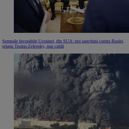
Semnale favorabile Ucrainei, din SUA: noi sancțiuni contra Rusiei,
relația Trump-Zelensky, mai caldă