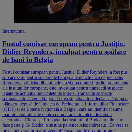
Internațional
Fostul comisar european pentru Justiție,
Didier Reynders, inculpat pentru spălare
de bani în Belgia
Fostul comisar european pentru Justiție, Didier Reynders, a fost pus
sub acuzare pentru spălare de bani și alte delicte încă neprecizate.
Reynders, politician liberal belgian și una dintre figurile proeminente
ale instituțiilor europene, este investigat pentru tranzacții suspecte
legate de achiziția unor bilete de loterie. Tranzacții suspecte
semnalate de Loteria Națională Investigația a fost declanșată după o
plângere depusă de Unitatea de Prelucrare a Informațiilor Financiare
(CTIF) și de Loteria Națională a Belgiei, care au identificat sume
mari de bani utilizate pentru cumpărarea de bilete de loterie
electronice. Citește și: Propaganda trustului lui Budeanu, din care
face parte și G4Media, o susține pe Anca Alexandrescu: „Ea vrea să
fie cu adevărat primarul general” Suspiciunile privind originea