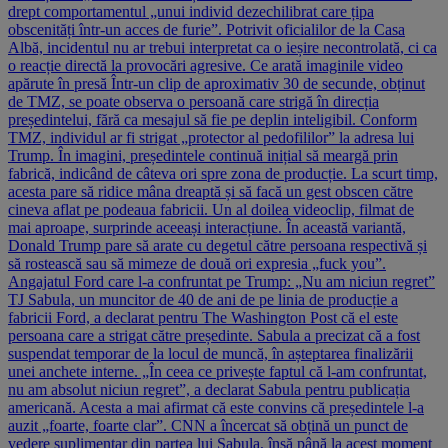
drept comportamentul „unui individ dezechilibrat care țipa
obscenități într-un acces de furie”. Potrivit oficialilor de la Casa
Albă, incidentul nu ar trebui interpretat ca o ieșire necontrolată, ci ca
o reacție directă la provocări agresive. Ce arată imaginile video
apărute în presă Într-un clip de aproximativ 30 de secunde, obținut
de TMZ, se poate observa o persoană care strigă în direcția
președintelui, fără ca mesajul să fie pe deplin inteligibil. Conform
TMZ, individul ar fi strigat „protector al pedofililor” la adresa lui
Trump. În imagini, președintele continuă inițial să meargă prin
fabrică, indicând de câteva ori spre zona de producție. La scurt timp,
acesta pare să ridice mâna dreaptă și să facă un gest obscen către
cineva aflat pe podeaua fabricii. Un al doilea videoclip, filmat de
mai aproape, surprinde aceeași interacțiune. În această variantă,
Donald Trump pare să arate cu degetul către persoana respectivă și
să rostească sau să mimeze de două ori expresia „fuck you”.
Angajatul Ford care l-a confruntat pe Trump: „Nu am niciun regret”
TJ Sabula, un muncitor de 40 de ani de pe linia de producție a
fabricii Ford, a declarat pentru The Washington Post că el este
persoana care a strigat către președinte. Sabula a precizat că a fost
suspendat temporar de la locul de muncă, în așteptarea finalizării
unei anchete interne. „În ceea ce privește faptul că l-am confruntat,
nu am absolut niciun regret”, a declarat Sabula pentru publicația
americană. Acesta a mai afirmat că este convins că președintele l-a
auzit „foarte, foarte clar”. CNN a încercat să obțină un punct de
vedere suplimentar din partea lui Sabula, însă până la acest moment