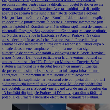
responsabilitatea pentru situația dificilă din județul Prahova revine
reprezentanților Apelor Române. Acesta a subliniat că discuțiile
apărute pe această temă sunt influențate de contextul electoral.
Nicușor Dan acuză direct Apele Române Liderul statului a explicat
că declarațiile publice făcute în aceste zile trebuie interpretate prin
prisma faptului că România se află în ultima săptămână de campanie
electorală. Citește și: Sexy-coafeza lui Grindeanu, cu care se plimba
cu Nordis, a zburat de la Exploatarea Apelor Prahova „Să citim
aceste declarații în această cheie”, a precizat el. Președintele a
afirmat că este necesară stabilirea clară a responsabilităților după o
situație de asemenea amploare. „În opinia mea – dar sigur,
autoritățile de control vor stabili – vinovăția este la Apele Române”,
a spus Nicușor Dan, după participarea la un eveniment oficial cu
ambasadori ai statelor UE. Dialog cu Ministerul Energiei Șeful
statului a menționat că a discutat frecvent cu ministrul Energiei
despre evoluția situației și despre impactul asupra infrastructurii
energetice. „În momentul de față, lucrurile sunt acoperite.
Transelectrica suplinește, iar necesarul este completat din importuri
și din producția internă”, a explicat acesta. Mii de gospodării fără
apă potabilă Criza a izbucnit vineri, când zeci de mii de locuitori din
13 localități din județele Prahova și Dâmbovița au rămas fără apă
potabilă, ca urmare a lucrărilor efectuate la acumularea Paltinu.