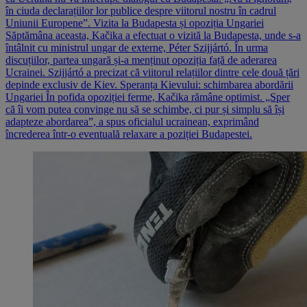
în ciuda declarațiilor lor publice despre viitorul nostru în cadrul
Uniunii Europene”. Vizita la Budapesta și opoziția Ungariei
Săptămâna aceasta, Kačika a efectuat o vizită la Budapesta, unde s-a
întâlnit cu ministrul ungar de externe, Péter Szijjártó. În urma
discuțiilor, partea ungară și-a menținut opoziția față de aderarea
Ucrainei. Szijjártó a precizat că viitorul relațiilor dintre cele două țări
depinde exclusiv de Kiev. Speranța Kievului: schimbarea abordării
Ungariei În pofida opoziției ferme, Kačika rămâne optimist. „Sper
că îi vom putea convinge nu să se schimbe, ci pur și simplu să își
adapteze abordarea”, a spus oficialul ucrainean, exprimând
încrederea într-o eventuală relaxare a poziției Budapestei.