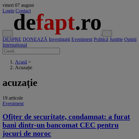
vineri
07 august
Login
Contact
DESPRE
DONEAZĂ
Investigații
Eveniment
Politică
Justiție
Opinii
Internațional
Acasă
>
Acuzație
acuzație
19 articole
Eveniment
Ofițer de securitate, condamnat: a furat
bani dintr-un bancomat CEC pentru
jocuri de noroc