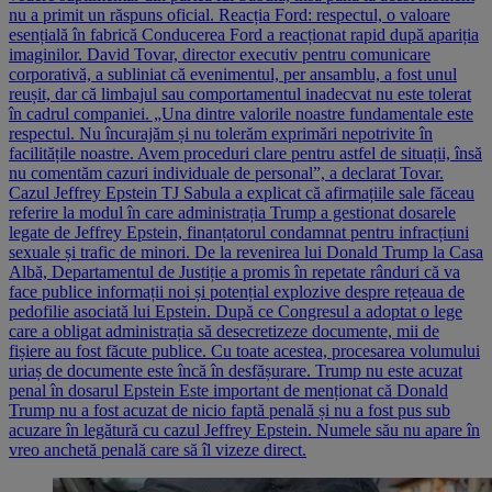
nu a primit un răspuns oficial. Reacția Ford: respectul, o valoare
esențială în fabrică Conducerea Ford a reacționat rapid după apariția
imaginilor. David Tovar, director executiv pentru comunicare
corporativă, a subliniat că evenimentul, per ansamblu, a fost unul
reușit, dar că limbajul sau comportamentul inadecvat nu este tolerat
în cadrul companiei. „Una dintre valorile noastre fundamentale este
respectul. Nu încurajăm și nu tolerăm exprimări nepotrivite în
facilitățile noastre. Avem proceduri clare pentru astfel de situații, însă
nu comentăm cazuri individuale de personal”, a declarat Tovar.
Cazul Jeffrey Epstein TJ Sabula a explicat că afirmațiile sale făceau
referire la modul în care administrația Trump a gestionat dosarele
legate de Jeffrey Epstein, finanțatorul condamnat pentru infracțiuni
sexuale și trafic de minori. De la revenirea lui Donald Trump la Casa
Albă, Departamentul de Justiție a promis în repetate rânduri că va
face publice informații noi și potențial explozive despre rețeaua de
pedofilie asociată lui Epstein. După ce Congresul a adoptat o lege
care a obligat administrația să desecretizeze documente, mii de
fișiere au fost făcute publice. Cu toate acestea, procesarea volumului
uriaș de documente este încă în desfășurare. Trump nu este acuzat
penal în dosarul Epstein Este important de menționat că Donald
Trump nu a fost acuzat de nicio faptă penală și nu a fost pus sub
acuzare în legătură cu cazul Jeffrey Epstein. Numele său nu apare în
vreo anchetă penală care să îl vizeze direct.