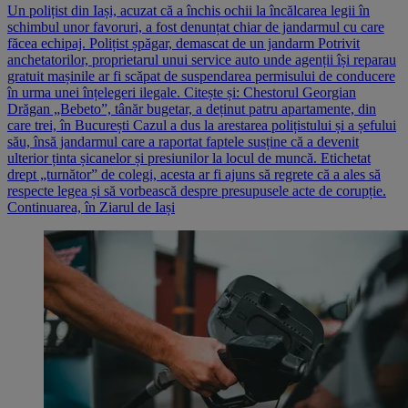
Un polițist din Iași, acuzat că a închis ochii la încălcarea legii în
schimbul unor favoruri, a fost denunțat chiar de jandarmul cu care
făcea echipaj. Polițist șpăgar, demascat de un jandarm Potrivit
anchetatorilor, proprietarul unui service auto unde agenții își reparau
gratuit mașinile ar fi scăpat de suspendarea permisului de conducere
în urma unei înțelegeri ilegale. Citește și: Chestorul Georgian
Drăgan „Bebeto”, tânăr bugetar, a deținut patru apartamente, din
care trei, în București Cazul a dus la arestarea polițistului și a șefului
său, însă jandarmul care a raportat faptele susține că a devenit
ulterior ținta șicanelor și presiunilor la locul de muncă. Etichetat
drept „turnător” de colegi, acesta ar fi ajuns să regrete că a ales să
respecte legea și să vorbească despre presupusele acte de corupție.
Continuarea, în Ziarul de Iași