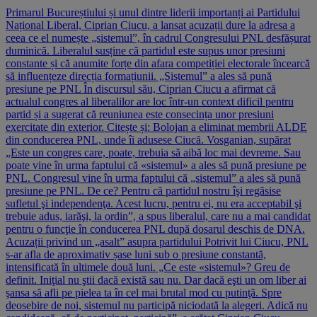
Primarul Bucureștiului și unul dintre liderii importanți ai Partidului
Național Liberal, Ciprian Ciucu, a lansat acuzații dure la adresa a
ceea ce el numește „sistemul”, în cadrul Congresului PNL desfășurat
duminică. Liberalul susține că partidul este supus unor presiuni
constante și că anumite forțe din afara competiției electorale încearcă
să influențeze direcția formațiunii. „Sistemul” a ales să pună
presiune pe PNL În discursul său, Ciprian Ciucu a afirmat că
actualul congres al liberalilor are loc într-un context dificil pentru
partid și a sugerat că reuniunea este consecința unor presiuni
exercitate din exterior. Citește și: Bolojan a eliminat membrii ALDE
din conducerea PNL, unde îi adusese Ciucă. Vosganian, supărat
„Este un congres care, poate, trebuia să aibă loc mai devreme. Sau
poate vine în urma faptului că «sistemul» a ales să pună presiune pe
PNL. Congresul vine în urma faptului că „sistemul” a ales să pună
presiune pe PNL. De ce? Pentru că partidul nostru îşi regăsise
sufletul şi independenţa. Acest lucru, pentru ei, nu era acceptabil şi
trebuie adus, iarăşi, la ordin”, a spus liberalul, care nu a mai candidat
pentru o funcţie în conducerea PNL după dosarul deschis de DNA.
Acuzații privind un „asalt” asupra partidului Potrivit lui Ciucu, PNL
s-ar afla de aproximativ șase luni sub o presiune constantă,
intensificată în ultimele două luni. „Ce este «sistemul»? Greu de
definit. Iniţial nu ştii dacă există sau nu. Dar dacă eşti un om liber ai
şansa să afli pe pielea ta în cel mai brutal mod cu putinţă. Spre
deosebire de noi, sistemul nu participă niciodată la alegeri. Adică nu