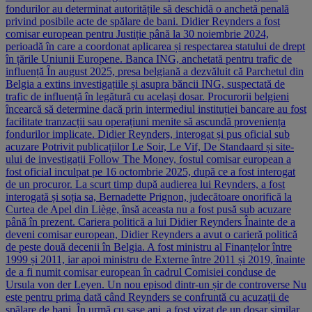
fondurilor au determinat autoritățile să deschidă o anchetă penală
privind posibile acte de spălare de bani. Didier Reynders a fost
comisar european pentru Justiție până la 30 noiembrie 2024,
perioadă în care a coordonat aplicarea și respectarea statului de drept
în țările Uniunii Europene. Banca ING, anchetată pentru trafic de
influență În august 2025, presa belgiană a dezvăluit că Parchetul din
Belgia a extins investigațiile și asupra băncii ING, suspectată de
trafic de influență în legătură cu același dosar. Procurorii belgieni
încearcă să determine dacă prin intermediul instituției bancare au fost
facilitate tranzacții sau operațiuni menite să ascundă proveniența
fondurilor implicate. Didier Reynders, interogat și pus oficial sub
acuzare Potrivit publicațiilor Le Soir, Le Vif, De Standaard și site-
ului de investigații Follow The Money, fostul comisar european a
fost oficial inculpat pe 16 octombrie 2025, după ce a fost interogat
de un procuror. La scurt timp după audierea lui Reynders, a fost
interogată și soția sa, Bernadette Prignon, judecătoare onorifică la
Curtea de Apel din Liège, însă aceasta nu a fost pusă sub acuzare
până în prezent. Cariera politică a lui Didier Reynders Înainte de a
deveni comisar european, Didier Reynders a avut o carieră politică
de peste două decenii în Belgia. A fost ministru al Finanțelor între
1999 și 2011, iar apoi ministru de Externe între 2011 și 2019, înainte
de a fi numit comisar european în cadrul Comisiei conduse de
Ursula von der Leyen. Un nou episod dintr-un șir de controverse Nu
este pentru prima dată când Reynders se confruntă cu acuzații de
spălare de bani. În urmă cu șase ani, a fost vizat de un dosar similar,