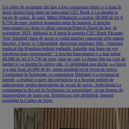
Un ofițer de securitate din Iași a fost condamnat după ce a furat în
două rânduri bani dintr-un bancomat CEC Bank și i-a pierdut la
jocuri de noroc. În total, Mihai Mihalache a sustras 68.000 de lei și
9.750 de euro, potrivit dosarului ajuns în instanță. A deschis
bancomatul cu cheia și cifrul cunoscut Potrivit Ziarul de Iași, în
octombrie 2025, bărbatul ar fi intrat în agenția CEC Bank Păcurari
Vest, folosind cheia de acces și codul alarmei cunoscute prin natura
funcției. Citește și: Gheorghiță, directorul spitalului SRI: „Sistemul
medical din România trebuie regândit. Salariile mai bune nu vor
soluționa toate neajunsurile” A deschis bancomatul și a luat inițial
48.000 de lei și 9.750 de euro, bani pe care i-a depus într-un cont de
pariuri și i-a pierdut în câteva zile. O săptămână mai târziu, s-a întors
și a mai furat 20.000 de lei, sumă pierdută tot la jocuri de noroc.
Condamnat la închisoare cu suspendare Bărbatul și-a recunoscut
faptele, a restituit o parte din prejudiciu și a început ședințe de
psihoterapie pentru dependența de jocuri de noroc. Judecătoria l-a
condamnat la doi ani de închisoare cu suspendare, cu un termen de
supraveghere de patru ani. Sentința nu este definitivă, dosarul
ajungând la Curtea de Apel.