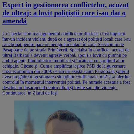
Expert în gestionarea conflictelor, acuzat
de ultraj: a lovit polițiștii care i-au dat o
amendă
Un specialist în managementul conflictelor din Iași a fost implicat
într-un incident violent, după ce a agresat doi polițiști locali care l-au
sancționat pentru parcare neregulamentară în zona Serviciului de
Pașapoarte de pe strada Primăverii. Specialist în conflicte, acuzat de
ultraj Bărbatul a devenit agresiv verbal, apoi i-a lovit cu pumnii pe
ambii agenți, fiind ulterior imobilizat și încătușat cu sprijinul altor
echipaje. Citește și: Cum a amplificat ieșirea PSD de la guvernare
criza economică din 2009: ce riscuri există acum Paradoxal, șoferul
avea pregătire în gestionarea situațiilor conflictuale, însă și-a pierdut
controlul în momentul intervenției poliției. Pe numele acestuia a fost
deschis un dosar penal pentru ultraj și lovire sau alte violențe.
Continuarea, în Ziarul de Iași