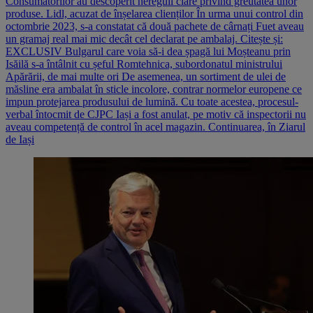
Consumatorilor au descoperit nereguli clare privind greutatea unor
produse. Lidl, acuzat de înșelarea clienților În urma unui control din
octombrie 2023, s-a constatat că două pachete de cârnați Fuet aveau
un gramaj real mai mic decât cel declarat pe ambalaj. Citește și:
EXCLUSIV Bulgarul care voia să-i dea șpagă lui Moșteanu prin
Isăilă s-a întâlnit cu șeful Romtehnica, subordonatul ministrului
Apărării, de mai multe ori De asemenea, un sortiment de ulei de
măsline era ambalat în sticle incolore, contrar normelor europene ce
impun protejarea produsului de lumină. Cu toate acestea, procesul-
verbal întocmit de CJPC Iași a fost anulat, pe motiv că inspectorii nu
aveau competență de control în acel magazin. Continuarea, în Ziarul
de Iași