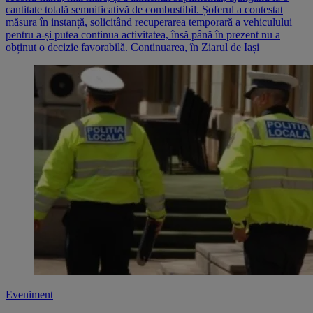
cantitate totală semnificativă de combustibil. Șoferul a contestat
măsura în instanță, solicitând recuperarea temporară a vehiculului
pentru a-și putea continua activitatea, însă până în prezent nu a
obținut o decizie favorabilă. Continuarea, în Ziarul de Iași
Eveniment