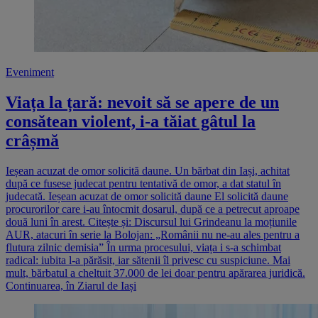
Eveniment
Viața la țară: nevoit să se apere de un
consătean violent, i-a tăiat gâtul la
crâșmă
Ieșean acuzat de omor solicită daune. Un bărbat din Iași, achitat
după ce fusese judecat pentru tentativă de omor, a dat statul în
judecată. Ieșean acuzat de omor solicită daune El solicită daune
procurorilor care i-au întocmit dosarul, după ce a petrecut aproape
două luni în arest. Citește și: Discursul lui Grindeanu la moțiunile
AUR, atacuri în serie la Bolojan: „Românii nu ne-au ales pentru a
flutura zilnic demisia” În urma procesului, viața i s-a schimbat
radical: iubita l-a părăsit, iar sătenii îl privesc cu suspiciune. Mai
mult, bărbatul a cheltuit 37.000 de lei doar pentru apărarea juridică.
Continuarea, în Ziarul de Iași