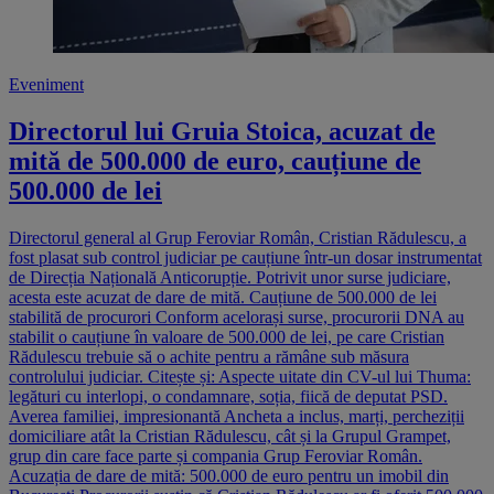
Eveniment
Directorul lui Gruia Stoica, acuzat de
mită de 500.000 de euro, cauțiune de
500.000 de lei
Directorul general al Grup Feroviar Român, Cristian Rădulescu, a
fost plasat sub control judiciar pe cauțiune într-un dosar instrumentat
de Direcția Națională Anticorupție. Potrivit unor surse judiciare,
acesta este acuzat de dare de mită. Cauțiune de 500.000 de lei
stabilită de procurori Conform acelorași surse, procurorii DNA au
stabilit o cauțiune în valoare de 500.000 de lei, pe care Cristian
Rădulescu trebuie să o achite pentru a rămâne sub măsura
controlului judiciar. Citește și: Aspecte uitate din CV-ul lui Thuma:
legături cu interlopi, o condamnare, soția, fiică de deputat PSD.
Averea familiei, impresionantă Ancheta a inclus, marți, percheziții
domiciliare atât la Cristian Rădulescu, cât și la Grupul Grampet,
grup din care face parte și compania Grup Feroviar Român.
Acuzația de dare de mită: 500.000 de euro pentru un imobil din