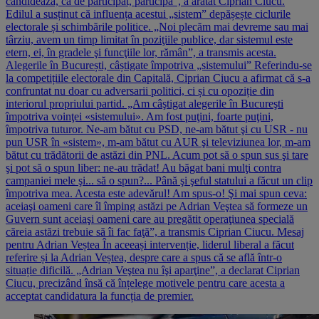
candidează, că de participat, participă”, a arătat Ciprian Ciucu.
Edilul a susținut că influența acestui „sistem” depășește ciclurile
electorale și schimbările politice. „Noi plecăm mai devreme sau mai
târziu, avem un timp limitat în poziţiile publice, dar sistemul este
etern, ei, în gradele şi funcţiile lor, rămân”, a transmis acesta.
Alegerile în București, câștigate împotriva „sistemului” Referindu-se
la competițiile electorale din Capitală, Ciprian Ciucu a afirmat că s-a
confruntat nu doar cu adversarii politici, ci și cu opoziție din
interiorul propriului partid. „Am câştigat alegerile în Bucureşti
împotriva voinţei «sistemului». Am fost puţini, foarte puţini,
împotriva tuturor. Ne-am bătut cu PSD, ne-am bătut şi cu USR - nu
pun USR în «sistem», m-am bătut cu AUR şi televiziunea lor, m-am
bătut cu trădătorii de astăzi din PNL. Acum pot să o spun sus şi tare
şi pot să o spun liber: ne-au trădat! Au băgat bani mulţi contra
campaniei mele şi... să o spun?... Până şi şeful statului a făcut un clip
împotriva mea. Acesta este adevărul! Am spus-o! Şi mai spun ceva:
aceiaşi oameni care îl împing astăzi pe Adrian Veştea să formeze un
Guvern sunt aceiaşi oameni care au pregătit operaţiunea specială
căreia astăzi trebuie să îi fac faţă”, a transmis Ciprian Ciucu. Mesaj
pentru Adrian Veștea În aceeași intervenție, liderul liberal a făcut
referire și la Adrian Veștea, despre care a spus că se află într-o
situație dificilă. „Adrian Veştea nu îşi aparţine”, a declarat Ciprian
Ciucu, precizând însă că înțelege motivele pentru care acesta a
acceptat candidatura la funcția de premier.