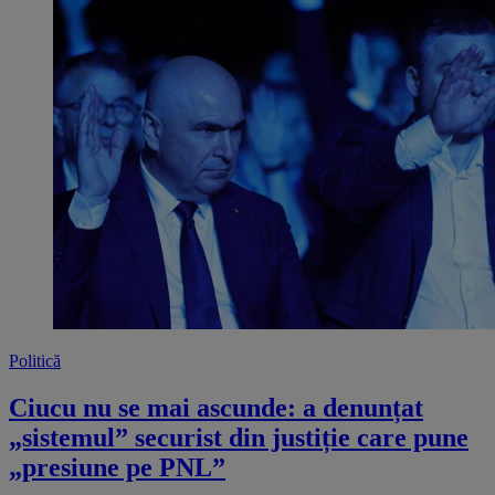
Politică
Ciucu nu se mai ascunde: a denunțat
„sistemul” securist din justiție care pune
„presiune pe PNL”