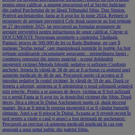
pentru omor calificat, a anunțat procurorul-șef al Secției Judiciare
din cadrul Parchetului de pe lângă Tribunalul Sibiu, Dan Simion.
Potrivit anchetatorilor, fapta ar fi avut loc în iunie 2024. Rețineri și
propunere de arestare preventivă Cele două suspecte au fost reținute
pe 27 decembrie 2025, iar procurorii au formulat propunere de
arestare preventivă pentru infracțiunea de omor calificat. Citește și:
DOCUMENTE Nerușinata prostituție a cupletului Tăpălagă-
Pantazi: proces de 500.000 de lei cu Radu Budeanu, pe care îl
numeau "borfaș penal" care manipulează numirile în justiție Au fost
reținute următoarele circumstanțe agravante: - premeditarea faptei -
comiterea omorului din interes material - scopul dobândirii
moștenirii victimei Metoda folosită: sedative și asfixiere Conform
anchetei, femeia în vârstă de 38 de ani ar fi acționat cu ajutorul unei
asistente medicale de 46 de ani. Procurorii susțin că acestea ar fi
introdus sedative în ceaiul victimei, în vârstă de 59 de ani. După ce
femeia a adormit, asistenta ar fi administrat o nouă substanță sedativă
prin injecție. Pentru a se asigura de deces, victima ar fi fost asfixiată
cu o pernă Fapta ar fi avut loc la domiciliul victimei din Sibiu. După
deces, fiica a plecat în Dubai Anchetatorii susțin că, după decesul
mamei, fiica ar fi intrat în posesia moștenirii și ar fi vândut bunurile
obținute. Apoi s-ar fi relocat în Dubai. Aceasta ar fi revenit recent în
țară pentru a vinde o casă și atunci a fost depistată de anchetatori.
Procurorii au precizat că asistenta medicală implicată în caz este
angajată a unui spital public din județul Sibiu.