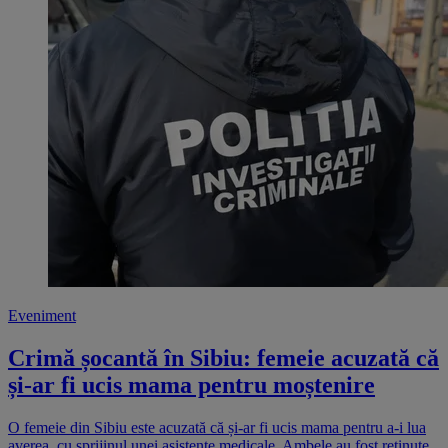
Eveniment
Crimă șocantă în Sibiu: femeie acuzată că
și-ar fi ucis mama pentru moștenire
O femeie din Sibiu este acuzată că și-ar fi ucis mama pentru a-i lua
averea, cu sprijinul unei asistente medicale. Ambele au fost reținute