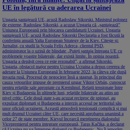
UE în legătură cu aderarea Ucrainei
Ungaria șantajează UE, acuză Radoslaw Sikorski. Ministrul polonez
de externe, Radoslaw Sikorski, a acuzat Ungaria că „șantajează”
Uniunea Europeană prin blocarea candidaturii Ucrainei. Ungaria
șantajează UE, acuză Radoslaw Sikorski Declarația a fost făcută la
conferința anuală Yalta European Strategy de la Kiev. Citește și:
Jurnalist, cu studii la Școala Felix Aderca, clientul PSD,
administrator la o uzină de blindate „Puteți șantaja întreaga UE cu
problemele voastre bilaterale, dar există limite. În opinia noastră,
Ungaria a depășit ceea ce este rezonabil”, a afirmat Sikorski.
Ungaria, obstacol major pentru Ucraina Ucraina a depus cererea de
aderare la Uniunea Europeană în februarie 2022, la câteva zile după
invazia rusă. Procesul de negociere însă a stagnat, în principal din
cauza vetourilor impuse de premierul ungar Viktor Orbán, cunoscut
pentru relațiile sale apropiate cu Kremlinul. Relații tensionate între
Kiev și Budapesta În ultimele luni, relațiile bilaterale au atins un
nivel critic. Cele două state s-au acuzat reciproc de spionaj, au
expulzat diplomați și Budapesta a interzis accesul pe teritoriul său
unor oficiali ucraineni. Această atmosferă tensionată complică și mai
mult drumul Ucrainei către UE, care necesită aprobarea unanimă a
celor 27 de state membre. Kievul încearcă menținerea dialogului
Vicepremierul pentru integrare europeană, Taras Kačika, a declarat
că Ucraina nu va întrerupe dialogul cu Budapesta: „Nu îi ignorăm,