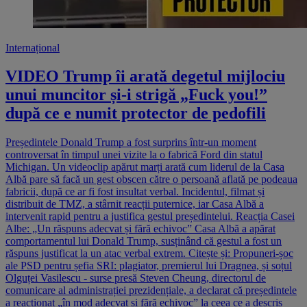
Internațional
VIDEO Trump îi arată degetul mijlociu
unui muncitor și-i strigă „Fuck you!”
după ce e numit protector de pedofili
Președintele Donald Trump a fost surprins într-un moment
controversat în timpul unei vizite la o fabrică Ford din statul
Michigan. Un videoclip apărut marți arată cum liderul de la Casa
Albă pare să facă un gest obscen către o persoană aflată pe podeaua
fabricii, după ce ar fi fost insultat verbal. Incidentul, filmat și
distribuit de TMZ, a stârnit reacții puternice, iar Casa Albă a
intervenit rapid pentru a justifica gestul președintelui. Reacția Casei
Albe: „Un răspuns adecvat și fără echivoc” Casa Albă a apărat
comportamentul lui Donald Trump, susținând că gestul a fost un
răspuns justificat la un atac verbal extrem. Citește și: Propuneri-șoc
ale PSD pentru șefia SRI: plagiator, premierul lui Dragnea, și soțul
Olguței Vasilescu - surse presă Steven Cheung, directorul de
comunicare al administrației prezidențiale, a declarat că președintele
a reacționat „în mod adecvat și fără echivoc” la ceea ce a descris