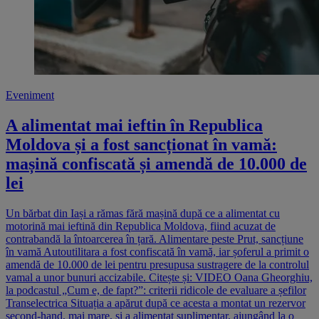
Eveniment
A alimentat mai ieftin în Republica
Moldova și a fost sancționat în vamă:
mașină confiscată și amendă de 10.000 de
lei
Un bărbat din Iași a rămas fără mașină după ce a alimentat cu
motorină mai ieftină din Republica Moldova, fiind acuzat de
contrabandă la întoarcerea în țară. Alimentare peste Prut, sancțiune
în vamă Autoutilitara a fost confiscată în vamă, iar șoferul a primit o
amendă de 10.000 de lei pentru presupusa sustragere de la controlul
vamal a unor bunuri accizabile. Citește și: VIDEO Oana Gheorghiu,
la podcastul „Cum e, de fapt?”: criterii ridicole de evaluare a șefilor
Transelectrica Situația a apărut după ce acesta a montat un rezervor
second-hand, mai mare, și a alimentat suplimentar, ajungând la o