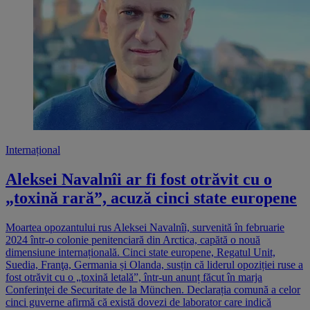
Internațional
Aleksei Navalnîi ar fi fost otrăvit cu o
„toxină rară”, acuză cinci state europene
Moartea opozantului rus Aleksei Navalnîi, survenită în februarie
2024 într-o colonie penitenciară din Arctica, capătă o nouă
dimensiune internațională. Cinci state europene, Regatul Unit,
Suedia, Franţa, Germania și Olanda, susțin că liderul opoziției ruse a
fost otrăvit cu o „toxină letală”, într-un anunț făcut în marja
Conferinţei de Securitate de la München. Declarația comună a celor
cinci guverne afirmă că există dovezi de laborator care indică