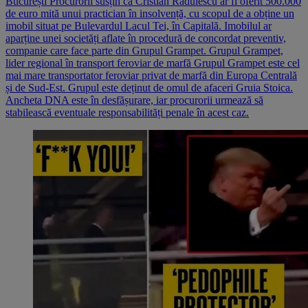
București Procurorii susțin că Cristian Rădulescu ar fi oferit 500.000
de euro mită unui practician în insolvență, cu scopul de a obține un
imobil situat pe Bulevardul Lacul Tei, în Capitală. Imobilul ar
aparține unei societăți aflate în procedură de concordat preventiv,
companie care face parte din Grupul Grampet. Grupul Grampet,
lider regional în transport feroviar de marfă Grupul Grampet este cel
mai mare transportator feroviar privat de marfă din Europa Centrală
și de Sud-Est. Grupul este deținut de omul de afaceri Gruia Stoica.
Ancheta DNA este în desfășurare, iar procurorii urmează să
stabilească eventuale responsabilități penale în acest caz.