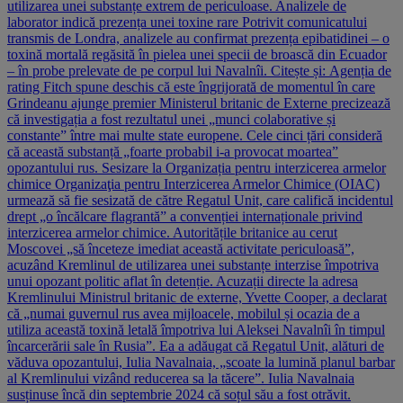
utilizarea unei substanțe extrem de periculoase. Analizele de
laborator indică prezența unei toxine rare Potrivit comunicatului
transmis de Londra, analizele au confirmat prezența epibatidinei – o
toxină mortală regăsită în pielea unei specii de broască din Ecuador
– în probe prelevate de pe corpul lui Navalnîi. Citește și: Agenția de
rating Fitch spune deschis că este îngrijorată de momentul în care
Grindeanu ajunge premier Ministerul britanic de Externe precizează
că investigația a fost rezultatul unei „munci colaborative și
constante” între mai multe state europene. Cele cinci țări consideră
că această substanță „foarte probabil i-a provocat moartea”
opozantului rus. Sesizare la Organizația pentru interzicerea armelor
chimice Organizaţia pentru Interzicerea Armelor Chimice (OIAC)
urmează să fie sesizată de către Regatul Unit, care califică incidentul
drept „o încălcare flagrantă” a convenției internaționale privind
interzicerea armelor chimice. Autoritățile britanice au cerut
Moscovei „să înceteze imediat această activitate periculoasă”,
acuzând Kremlinul de utilizarea unei substanțe interzise împotriva
unui opozant politic aflat în detenție. Acuzații directe la adresa
Kremlinului Ministrul britanic de externe, Yvette Cooper, a declarat
că „numai guvernul rus avea mijloacele, mobilul și ocazia de a
utiliza această toxină letală împotriva lui Aleksei Navalnîi în timpul
încarcerării sale în Rusia”. Ea a adăugat că Regatul Unit, alături de
văduva opozantului, Iulia Navalnaia, „scoate la lumină planul barbar
al Kremlinului vizând reducerea sa la tăcere”. Iulia Navalnaia
susținuse încă din septembrie 2024 că soțul său a fost otrăvit.