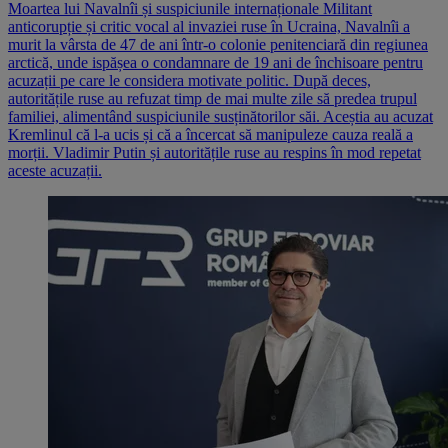
Moartea lui Navalnîi și suspiciunile internaționale Militant
anticorupție și critic vocal al invaziei ruse în Ucraina, Navalnîi a
murit la vârsta de 47 de ani într-o colonie penitenciară din regiunea
arctică, unde ispășea o condamnare de 19 ani de închisoare pentru
acuzații pe care le considera motivate politic. După deces,
autoritățile ruse au refuzat timp de mai multe zile să predea trupul
familiei, alimentând suspiciunile susținătorilor săi. Aceștia au acuzat
Kremlinul că l-a ucis și că a încercat să manipuleze cauza reală a
morții. Vladimir Putin și autoritățile ruse au respins în mod repetat
aceste acuzații.