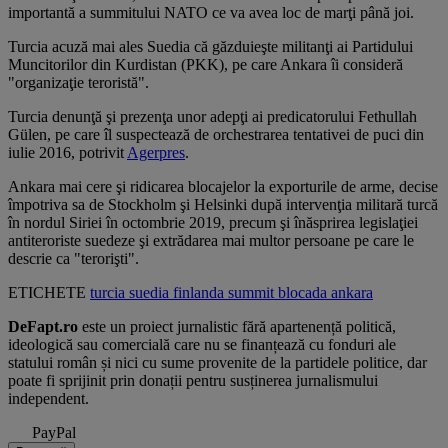
importantă a summitului NATO ce va avea loc de marţi până joi.
Turcia acuză mai ales Suedia că găzduieşte militanţi ai Partidului
Muncitorilor din Kurdistan (PKK), pe care Ankara îi consideră
"organizaţie teroristă".
Turcia denunţă şi prezenţa unor adepţi ai predicatorului Fethullah
Gülen, pe care îl suspectează de orchestrarea tentativei de puci din
iulie 2016, potrivit
Agerpres
.
Ankara mai cere şi ridicarea blocajelor la exporturile de arme, decise
împotriva sa de Stockholm şi Helsinki după intervenţia militară turcă
în nordul Siriei în octombrie 2019, precum şi înăsprirea legislaţiei
antiteroriste suedeze şi extrădarea mai multor persoane pe care le
descrie ca "terorişti".
ETICHETE
turcia
suedia
finlanda
summit
blocada
ankara
DeFapt.ro
este un proiect jurnalistic fără apartenență politică,
ideologică sau comercială care nu se finanțează cu fonduri ale
statului român și nici cu sume provenite de la partidele politice, dar
poate fi sprijinit prin donații pentru susținerea jurnalismului
independent.
PayPal