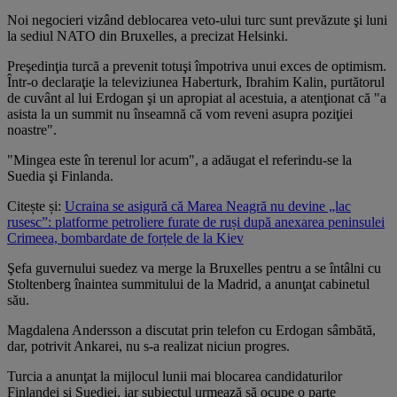
Noi negocieri vizând deblocarea veto-ului turc sunt prevăzute şi luni
la sediul NATO din Bruxelles, a precizat Helsinki.
Preşedinţia turcă a prevenit totuşi împotriva unui exces de optimism.
Într-o declaraţie la televiziunea Haberturk, Ibrahim Kalin, purtătorul
de cuvânt al lui Erdogan şi un apropiat al acestuia, a atenţionat că "a
asista la un summit nu înseamnă că vom reveni asupra poziţiei
noastre".
"Mingea este în terenul lor acum", a adăugat el referindu-se la
Suedia şi Finlanda.
Citește și:
Ucraina se asigură că Marea Neagră nu devine „lac
rusesc”: platforme petroliere furate de ruși după anexarea peninsulei
Crimeea, bombardate de forțele de la Kiev
Şefa guvernului suedez va merge la Bruxelles pentru a se întâlni cu
Stoltenberg înaintea summitului de la Madrid, a anunţat cabinetul
său.
Magdalena Andersson a discutat prin telefon cu Erdogan sâmbătă,
dar, potrivit Ankarei, nu s-a realizat niciun progres.
Turcia a anunţat la mijlocul lunii mai blocarea candidaturilor
Finlandei şi Suediei, iar subiectul urmează să ocupe o parte