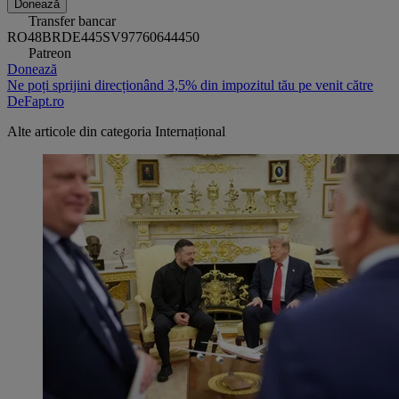
Donează
Transfer bancar
RO48BRDE445SV97760644450
Patreon
Donează
Ne poți sprijini direcționând 3,5% din impozitul tău pe venit către
DeFapt.ro
Alte articole din categoria
Internațional