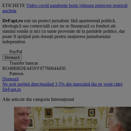
ETICHETE
Video
covid
pandemie
boris johnson
petrecere
restrictii
ancheta
DeFapt.ro
este un proiect jurnalistic fără apartenență politică,
ideologică sau comercială care nu se finanțează cu fonduri ale
statului român și nici cu sume provenite de la partidele politice, dar
poate fi sprijinit prin donații pentru susținerea jurnalismului
independent.
PayPal
Donează
Transfer bancar
RO48BRDE445SV97760644450
Patreon
Donează
Ne poți sprijini direcționând 3,5% din impozitul tău pe venit către
DeFapt.ro
Alte articole din categoria
Internațional