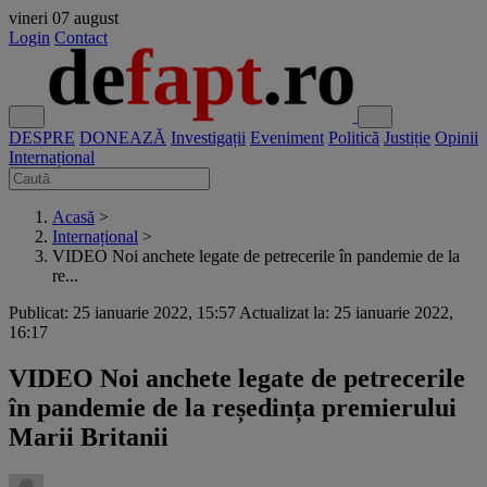
vineri
07 august
Login
Contact
DESPRE
DONEAZĂ
Investigații
Eveniment
Politică
Justiție
Opinii
Internațional
Acasă
>
Internațional
>
VIDEO Noi anchete legate de petrecerile în pandemie de la
re...
Publicat: 25 ianuarie 2022, 15:57
Actualizat la: 25 ianuarie 2022,
16:17
VIDEO Noi anchete legate de petrecerile
în pandemie de la reședința premierului
Marii Britanii