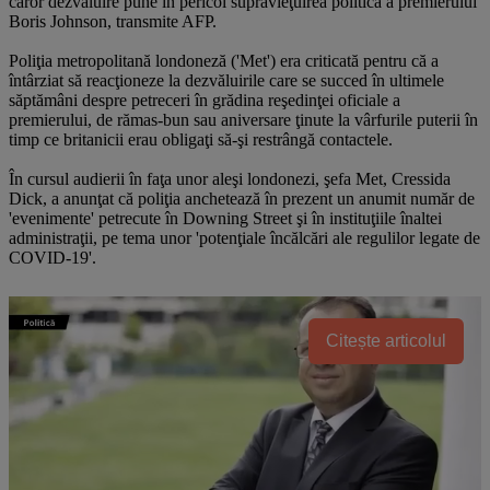
căror dezvăluire pune în pericol supravieţuirea politică a premierului
Boris Johnson, transmite AFP.
Poliţia metropolitană londoneză ('Met') era criticată pentru că a
întârziat să reacţioneze la dezvăluirile care se succed în ultimele
săptămâni despre petreceri în grădina reşedinţei oficiale a
premierului, de rămas-bun sau aniversare ţinute la vârfurile puterii în
timp ce britanicii erau obligaţi să-şi restrângă contactele.
În cursul audierii în faţa unor aleşi londonezi, şefa Met, Cressida
Dick, a anunţat că poliţia anchetează în prezent un anumit număr de
'evenimente' petrecute în Downing Street şi în instituţiile înaltei
administraţii, pe tema unor 'potenţiale încălcări ale regulilor legate de
COVID-19'.
Citește articolul