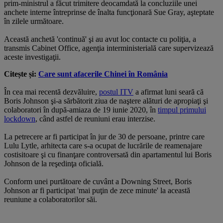
prim-ministrul a făcut trimitere deocamdată la concluziile unei
anchete interne întreprinse de înalta funcţionară Sue Gray, aşteptate
în zilele următoare.
Această anchetă 'continuă' şi au avut loc contacte cu poliţia, a
transmis Cabinet Office, agenţia interministerială care supervizează
aceste investigaţii.
Citește și:
Care sunt afacerile Chinei în România
În cea mai recentă dezvăluire,
postul ITV
a afirmat luni seară că
Boris Johnson şi-a sărbătorit ziua de naştere alături de apropiaţi şi
colaboratori în după-amiaza de 19 iunie 2020, în
timpul primului
lockdown
, când astfel de reuniuni erau interzise.
La petrecere ar fi participat în jur de 30 de persoane, printre care
Lulu Lytle, arhitecta care s-a ocupat de lucrările de reamenajare
costisitoare şi cu finanţare controversată din apartamentul lui Boris
Johnson de la reşedinţa oficială.
Conform unei purtătoare de cuvânt a Downing Street, Boris
Johnson ar fi participat 'mai puţin de zece minute' la această
reuniune a colaboratorilor săi.