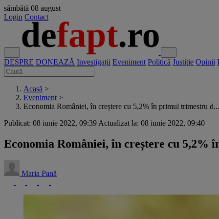
sâmbătă
08 august
Login
Contact
DESPRE
DONEAZĂ
Investigații
Eveniment
Politică
Justiție
Opinii
Acasă
>
Eveniment
>
Economia României, în creștere cu 5,2% în primul trimestru d..
Publicat: 08 iunie 2022, 09:39
Actualizat la: 08 iunie 2022, 09:40
Economia României, în creștere cu 5,2% în
Maria Pană