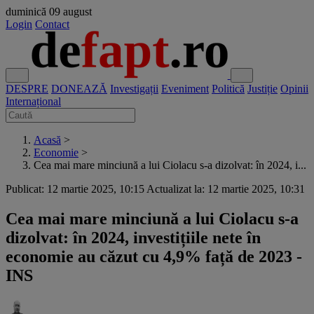
duminică
09 august
Login
Contact
DESPRE
DONEAZĂ
Investigații
Eveniment
Politică
Justiție
Opinii
Internațional
Acasă
>
Economie
>
Cea mai mare minciună a lui Ciolacu s-a dizolvat: în 2024, i...
Publicat: 12 martie 2025, 10:15
Actualizat la: 12 martie 2025, 10:31
Cea mai mare minciună a lui Ciolacu s-a
dizolvat: în 2024, investițiile nete în
economie au căzut cu 4,9% față de 2023 -
INS