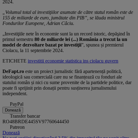
2024.
„Volumul total al investiţiilor asumate de către statul român este de
155 de miliarde de euro, jumătate din PIB”, se lăuda ministrul
Fondurilor Europene, Adrian Câciu.
„Investiţiile nete în economie sunt la un record istoric, depăşind în
primul semestru
80 de miliarde lei (...) România a trecut la un
model de dezvoltare bazat pe investiţii
”, spunea și premierul
Ciolacu, la 11 septembrie 2024.
ETICHETE
investitii
economie
statistica
ins
ciolacu
guvern
DeFapt.ro
este un proiect jurnalistic fără apartenență politică,
ideologică sau comercială care nu se finanțează cu fonduri ale
statului român și nici cu sume provenite de la partidele politice, dar
poate fi sprijinit prin donații pentru susținerea jurnalismului
independent.
PayPal
Donează
Transfer bancar
RO48BRDE445SV97760644450
Patreon
Donează