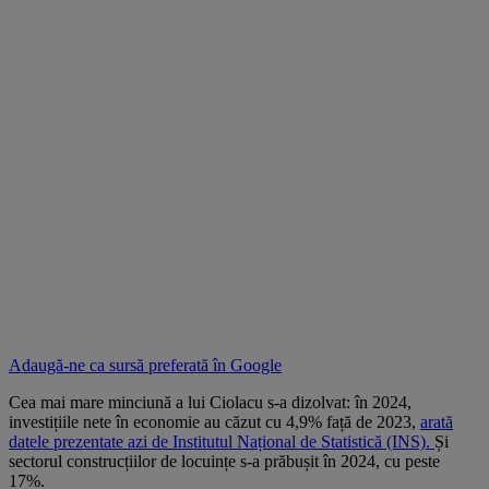
Adaugă-ne ca sursă preferată în
Google
Cea mai mare minciună a lui Ciolacu s-a dizolvat: în 2024,
investițiile nete în economie au căzut cu 4,9% față de 2023,
arată
datele prezentate azi de Institutul Național de Statistică (INS).
Și
sectorul construcțiilor de locuințe s-a prăbușit în 2024, cu peste
17%.