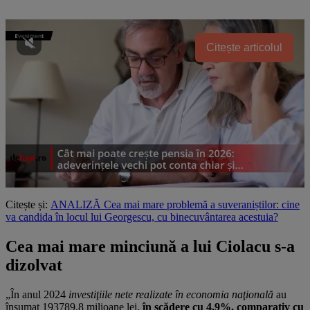
Citește articolul
Citește și:
ANALIZĂ Cea mai mare problemă a suveraniștilor: cine
va candida în locul lui Georgescu, cu binecuvântarea acestuia?
Cea mai mare minciună a lui Ciolacu s-a
dizolvat
„În anul 2024
investiţiile nete realizate în economia naţională
au
însumat 193789,8 milioane lei,
în scădere cu 4,9%, comparativ cu