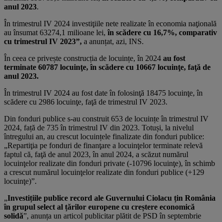
anul 2023
.
În trimestrul IV 2024 investiţiile nete realizate în economia naţională
au însumat 63274,1 milioane lei,
în scădere cu 16,7%, comparativ
cu trimestrul IV 2023”,
a anunțat, azi, INS.
În ceea ce privește construcția de locuințe, în 2024
au fost
terminate 60787 locuinţe, în scădere cu 10667 locuinţe, faţă de
anul 2023.
În trimestrul IV 2024 au fost date în folosinţă 18475 locuinţe, în
scădere cu 2986 locuinţe, faţă de trimestrul IV 2023.
Din fonduri publice s-au construit 653 de locuințe în trimestrul IV
2024, față de 735 în trimestrul IV din 2023. Totuși, la nivelul
întregului an, au crescut locuințele finalizate din fonduri publice:
„Repartiţia pe fonduri de finanţare a locuinţelor terminate relevă
faptul că, faţă de anul 2023, în anul 2024, a scăzut numărul
locuinţelor realizate din fonduri private (-10796 locuinţe), în schimb
a crescut numărul locuinţelor realizate din fonduri publice (+129
locuinţe)”.
„
Investițiile publice record ale Guvernului Ciolacu țin România
în grupul select al țărilor europene cu creștere economică
solidă
”, anunța un articol publicitar plătit de PSD în septembrie