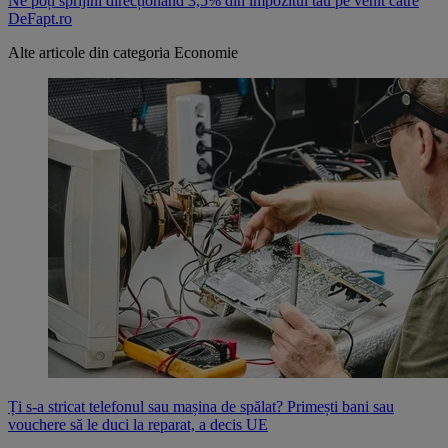
Ne poți sprijini direcționând 3,5% din impozitul tău pe venit către
DeFapt.ro
Alte articole din categoria
Economie
Ți s-a stricat telefonul sau mașina de spălat? Primești bani sau
vouchere să le duci la reparat, a decis UE