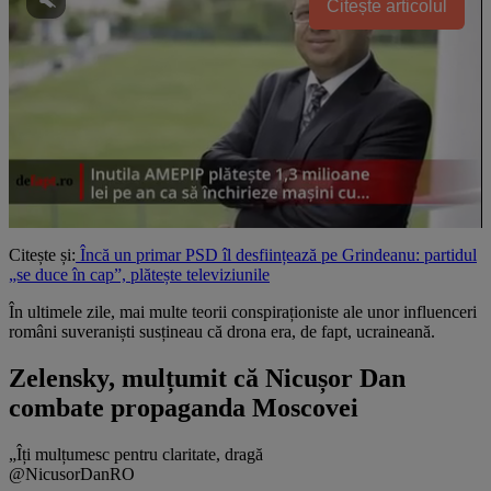
Citește articolul
Citește și:
Încă un primar PSD îl desființează pe Grindeanu: partidul
„se duce în cap”, plătește televiziunile
În ultimele zile, mai multe teorii conspiraționiste ale unor influenceri
români suveraniști susțineau că drona era, de fapt, ucraineană.
Zelensky, mulțumit că Nicușor Dan
combate propaganda Moscovei
„Îți mulțumesc pentru claritate, dragă
@NicusorDanRO