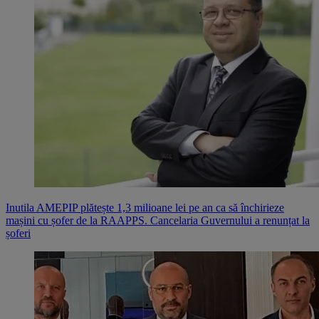
Inutila AMEPIP plătește 1,3 milioane lei pe an ca să închirieze
mașini cu șofer de la RAAPPS. Cancelaria Guvernului a renunțat la
șoferi