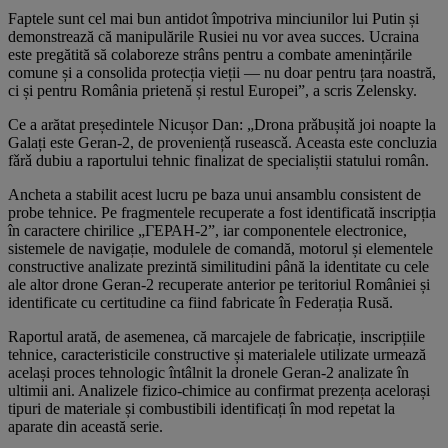
Faptele sunt cel mai bun antidot împotriva minciunilor lui Putin și
demonstrează că manipulările Rusiei nu vor avea succes. Ucraina
este pregătită să colaboreze strâns pentru a combate amenințările
comune și a consolida protecția vieții — nu doar pentru țara noastră,
ci și pentru România prietenă și restul Europei”, a scris Zelensky.
Ce a arătat președintele Nicușor Dan: „Drona prǎbușitǎ joi noapte la
Galați este Geran-2, de proveniențǎ ruseascǎ. Aceasta este concluzia
fǎrǎ dubiu a raportului tehnic finalizat de specialiștii statului român.
Ancheta a stabilit acest lucru pe baza unui ansamblu consistent de
probe tehnice. Pe fragmentele recuperate a fost identificată inscripția
în caractere chirilice „ГЕРАН-2”, iar componentele electronice,
sistemele de navigație, modulele de comandă, motorul și elementele
constructive analizate prezintă similitudini până la identitate cu cele
ale altor drone Geran-2 recuperate anterior pe teritoriul României și
identificate cu certitudine ca fiind fabricate în Federația Rusă.
Raportul arată, de asemenea, că marcajele de fabricație, inscripțiile
tehnice, caracteristicile constructive și materialele utilizate urmează
același proces tehnologic întâlnit la dronele Geran-2 analizate în
ultimii ani. Analizele fizico-chimice au confirmat prezența acelorași
tipuri de materiale și combustibili identificați în mod repetat la
aparate din această serie.