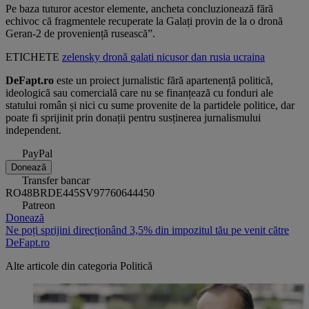
Pe baza tuturor acestor elemente, ancheta concluzionează fără
echivoc că fragmentele recuperate la Galați provin de la o dronă
Geran-2 de proveniență rusească”.
ETICHETE
zelensky
dronă
galati
nicusor dan
rusia
ucraina
DeFapt.ro
este un proiect jurnalistic fără apartenență politică,
ideologică sau comercială care nu se finanțează cu fonduri ale
statului român și nici cu sume provenite de la partidele politice, dar
poate fi sprijinit prin donații pentru susținerea jurnalismului
independent.
PayPal
Donează
Transfer bancar
RO48BRDE445SV97760644450
Patreon
Donează
Ne poți sprijini direcționând 3,5% din impozitul tău pe venit către
DeFapt.ro
Alte articole din categoria
Politică