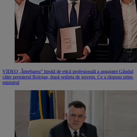
VIDEO „Întrebarea” lipsită de etică profesională a angajatei Gândul
către premierul Bolojan, după ședința de guvern. Ce a răspuns prim-
ministrul