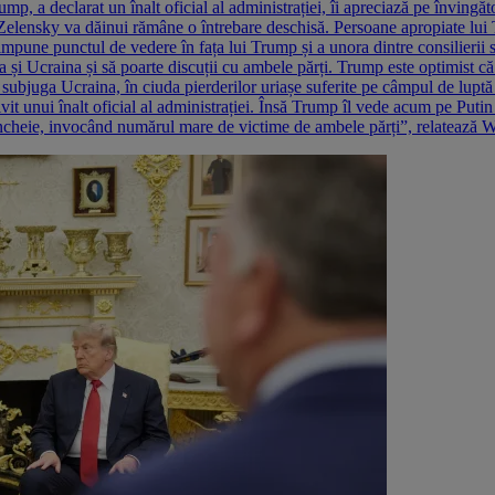
mp, a declarat un înalt oficial al administrației, îi apreciază pe învingă
e Zelensky va dăinui rămâne o întrebare deschisă. Persoane apropiate lu
 impune punctul de vedere în fața lui Trump și a unora dintre consilierii s
a și Ucraina și să poarte discuții cu ambele părți. Trump este optimist că 
subjuga Ucraina, în ciuda pierderilor uriașe suferite pe câmpul de luptă ș
vit unui înalt oficial al administrației. Însă Trump îl vede acum pe Putin
e încheie, invocând numărul mare de victime de ambele părți”, relatează 