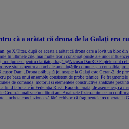
tru că a arătat că drona de la Galați era r
, pe X/Titter, după ce acesta a arătat că drona care a lovit un bloc din 
nile În ultimele zile, mai multe teorii conspiraționiste ale unor influence
 mulțumesc pentru claritate, dragă @NicusorDanRO Faptele sunt cel ma
boreze strâns pentru a combate amenințările comune și a consolida prote
 Nicușor Dan: „Drona prǎbușitǎ joi noapte la Galați este Geran-2, de pro
 lucru pe baza unui ansamblu consistent de probe tehnice. Pe fragmentele re
ele de comandă, motorul și elementele constructive analizate prezintă s
ca fiind fabricate în Federația Rusă. Raportul arată, de asemenea, că marca
le Geran-2 analizate în ultimii ani. Analizele fizico-chimice au confirmat 
mente, ancheta concluzionează fără echivoc că fragmentele recuperate la 