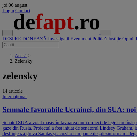
joi
06 august
Login
Contact
DESPRE
DONEAZĂ
Investigații
Eveniment
Politică
Justiție
Opinii
Acasă
>
Zelensky
zelensky
14 articole
Internațional
Semnale favorabile Ucrainei, din SUA: noi 
Senatul SUA a votat masiv în favoarea unui proiect de lege care înăspr
gaze din Rusia. Proiectul a fost inițiat de senatorul Lindsey Graham, i
desființează greva Sanitas și acuză o campanie de „dezinformare” legat