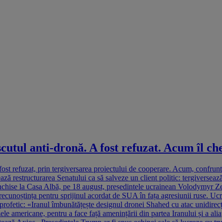
scutul anti-dronă. A fost refuzat. Acum îl c
 fost refuzat, prin tergiversarea proiectului de cooperare. Acum, confrun
ă restructurarea Senatului ca să salveze un client politic: tergiverseaz
 închise la Casa Albă, pe 18 august, președintele ucrainean Volodymyr Ze
ăta recunoștința pentru sprijinul acordat de SUA în fața agresiunii ruse. U
t profetic: «Iranul îmbunătățește designul dronei Shahed cu atac unidirec
ele americane, pentru a face față amenințării din partea Iranului și a alia