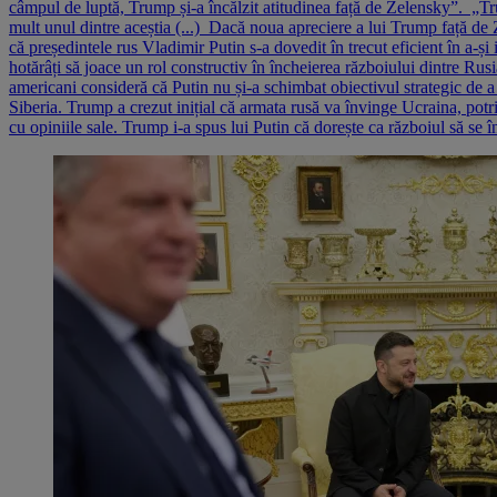
câmpul de luptă, Trump și-a încălzit atitudinea față de Zelensky”. „Tru
mult unul dintre aceștia (...) Dacă noua apreciere a lui Trump față d
că președintele rus Vladimir Putin s-a dovedit în trecut eficient în a-și
hotărâți să joace un rol constructiv în încheierea războiului dintre Rusi
americani consideră că Putin nu și-a schimbat obiectivul strategic de a 
Siberia. Trump a crezut inițial că armata rusă va învinge Ucraina, potri
cu opiniile sale. Trump i-a spus lui Putin că dorește ca războiul să s