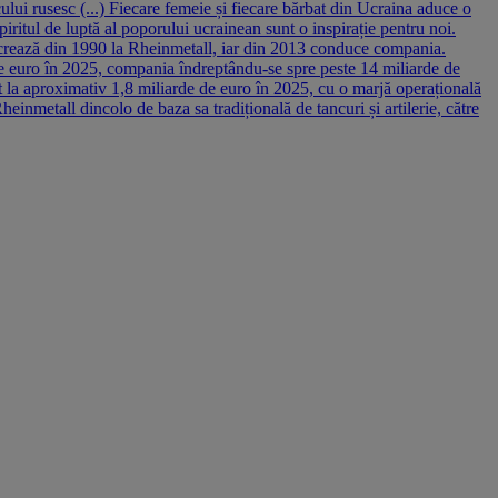
lui rusesc (...) Fiecare femeie și fiecare bărbat din Ucraina aduce o
piritul de luptă al poporului ucrainean sunt o inspirație pentru noi.
ucrează din 1990 la Rheinmetall, iar din 2013 conduce compania.
de euro în 2025, compania îndreptându-se spre peste 14 miliarde de
ut la aproximativ 1,8 miliarde de euro în 2025, cu o marjă operațională
metall dincolo de baza sa tradițională de tancuri și artilerie, către