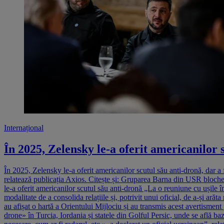
Internațional
În 2025, Zelensky le-a oferit americanilor 
În 2025, Zelensky le-a oferit americanilor scutul său anti-dronă, dar a
relatează publicația Axios. Citește și: Gruparea Barna din USR blocheaz
le-a oferit americanilor scutul său anti-dronă „La o reuniune cu ușile
modalitate de a consolida relațiile și, potrivit unui oficial, de a-și ar
au afișat o hartă a Orientului Mijlociu și au transmis acest avertismen
drone» în Turcia, Iordania și statele din Golful Persic, unde se află baz