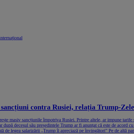
Internațional
sancțiuni contra Rusiei, relația Trump-Zel
ește masiv sancțiunile împotriva Rusiei. Printre altele, ar impune tarif
ar după decesul său președintele Trump ar fi anunțat că este de acord cu 
ă de legea salarizării „Trump îi apreciază pe învingători” Pe de altă par