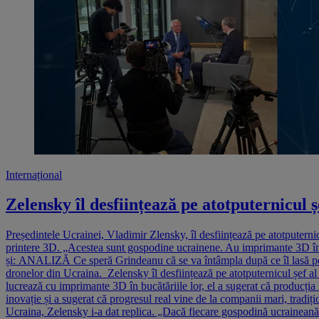
Internațional
Zelensky îl desființează pe atotputernicul 
Președintele Ucrainei, Vladimir Zlensky, îl desființează pe atotputern
printere 3D. „Acestea sunt gospodine ucrainene. Au imprimante 3D în b
și: ANALIZĂ Ce speră Grindeanu că se va întâmpla după ce îl lasă pe B
dronelor din Ucraina. Zelensky îl desființează pe atotputernicul șef 
lucrează cu imprimante 3D în bucătăriile lor, el a sugerat că producția
inovație și a sugerat că progresul real vine de la companii mari, tradiț
Ucraina, Zelensky i-a dat replica. „Dacă fiecare gospodină ucraineană