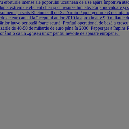
 eforturile imense ale poporului ucrainean de a se apăra împotriva atacu
uptă extrem de eficient chiar și cu resurse limitate. Forța inovatoare și s
dispunem”, a scris Rheinmetall pe X. Armin Papperger are 63 de ani, l
rde de euro anual la începutul anilor 2010 la aproximativ 9,9 miliarde 
ilor într-o perioadă foarte scurtă. Profitul operațional de bază a cresc
ile de 40-50 de miliarde de euro până în 2030. Papperger a împins Rhein
iționând-o ca un „ghișeu unic” pentru nevoile de apărare europene.