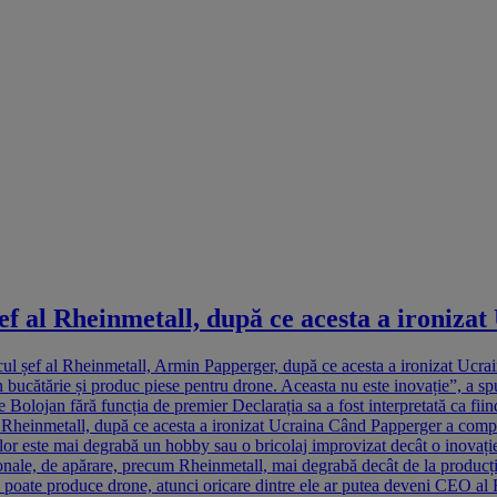
șef al Rheinmetall, după ce acesta a ironizat
icul șef al Rheinmetall, Armin Papperger, după ce acesta a ironizat Ucra
ucătărie și produc piese pentru drone. Aceasta nu este inovație”, a spu
olojan fără funcția de premier Declarația sa a fost interpretată ca fiin
al Rheinmetall, după ce acesta a ironizat Ucraina Când Papperger a comp
 lor este mai degrabă un hobby sau o bricolaj improvizat decât o inovație 
ionale, de apărare, precum Rheinmetall, mai degrabă decât de la producția
 poate produce drone, atunci oricare dintre ele ar putea deveni CEO al 