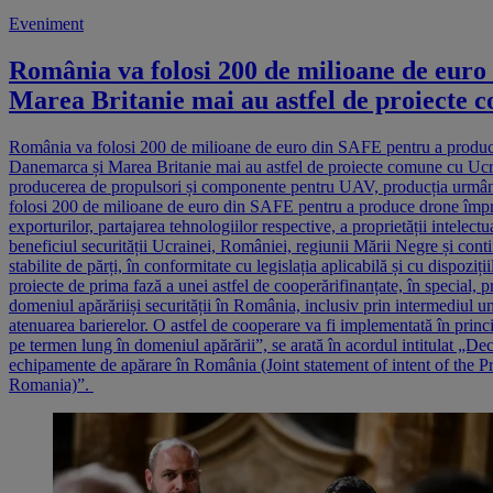
Eveniment
România va folosi 200 de milioane de eur
Marea Britanie mai au astfel de proiecte 
România va folosi 200 de milioane de euro din SAFE pentru a produce
Danemarca și Marea Britanie mai au astfel de proiecte comune cu Ucrai
producerea de propulsori și componente pentru UAV, producția urmând s
folosi 200 de milioane de euro din SAFE pentru a produce drone împreun
exporturilor, partajarea tehnologiilor respective, a proprietății intelect
beneficiul securității Ucrainei, României, regiunii Mării Negre și conti
stabilite de părți, în conformitate cu legislația aplicabilă și cu dispoz
proiecte de prima fază a unei astfel de cooperărifinanțate, în special
domeniul apărăriiși securității în România, inclusiv prin intermediul uno
atenuarea barierelor. O astfel de cooperare va fi implementată în prin
pe termen lung în domeniul apărării”, se arată în acordul intitulat „D
echipamente de apărare în România (Joint statement of intent of the 
Romania)”.