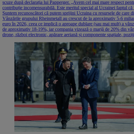
scuze după declarația lui Papperger. „Avem cel mai mare respect pentru
contribuție incomensurabilă. Este meritul special al Ucrainei faptul că l
Suntem recunoscători că putem sprijini Ucraina cu resursele de care 
Vânzările grupului Rheinmetall au crescut de la aproximativ 5-6 milia
euro în 2026, ceea ce implică o aproape dublare (sau mai mult) a vânzăr
de aproximativ 18-19%, iar compania vizează o marjă de 20% din vânzăr
drone, război electronic, apărare aeriană și componente spațiale, poz