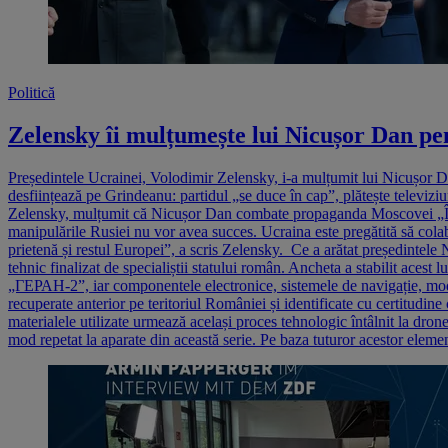
Politică
Zelensky îi mulțumește lui Nicușor Dan pen
Președintele Ucrainei, Volodimir Zelensky, i-a mulțumit lui Nicușor Dan
desființează pe Grindeanu: partidul „se duce în cap”, plătește televiziu
Zelensky, mulțumit că Nicușor Dan combate propaganda Moscovei „Îți
manipulările Rusiei nu vor avea succes. Ucraina este pregătită să cola
prietenă și restul Europei”, a scris Zelensky. Ce a arătat președintele
tehnic finalizat de specialiștii statului român. Ancheta a stabilit acest
„ГЕРАН-2”, iar componentele electronice, sistemele de navigație, modul
recuperate anterior pe teritoriul României și identificate cu certitudine 
materialele utilizate urmează același proces tehnologic întâlnit la drone
mod repetat la aparate din această serie. Pe baza tuturor acestor ele