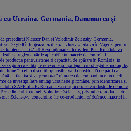
nă cu Ucraina. Germania, Danemarca și
 de președinții Nicușor Dan și Volodimir Zelensky. Germania,
 Skyfall înființează facilități, inclusiv o fabrică în Vojens, pentru
atei iraniene și a Gărzii Revoluționare - Jerusalem Post România va
gile și reglementările aplicabile în materie de control al
ții de producție pentrusisteme și capacități de apărare în România, în
se asigura că entitățile relevante pot partaja în mod legal tehnologiile,
 de drone în cel mai scurttimp posibil va fi considerată de părți ca
omână va facilita și va promova înființarea de companii ucrainene din
e de investiții între entități ucrainene și române, prin identificarea și
lamentului SAFE al UE. România va sprijini proiecte industriale comune
a Președintelui Ucrainei, Volodimir Zelensky, privind co-producția de
dymyr Zelenskyy, concerning the co-production of defence materiel in