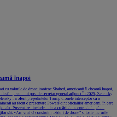
heamă înapoi
tați cu valurile de drone iraniene Shahed, americanii îl cheamă înapoi,
ă desființarea unui post de secretar general adjunct În 2025, Zelensky
lensky i-a oferit președintelui Trump dronele interceptor ca o
crainenii au făcut o prezentare PowerPoint oficialilor americani, în care
țional». Prezentarea includea ideea creării de «centre de luptă cu
ților săi. «Am vrut să construim „ziduri de drone” și toate lucrurile