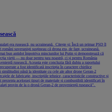
usească
galați era rusească, nu ucraineană. Citește și: Încă un primar PSD îl
ri români suveraniști susțineau că drona era, de fapt, ucraineană.
i bun antidot împotriva minciunilor lui Putin și demonstrează că
cția vieții — nu doar pentru țara noastră, ci și pentru România
veniențǎ ruseascǎ. Aceasta este concluzia fǎrǎ dubiu a raportului
cuperate a fost identificată inscripția în caractere chirilice
imilitudini până la identitate cu cele ale altor drone Geran-2
jele de fabricație, inscripțiile tehnice, caracteristicile constructive și
prezența acelorași tipuri de materiale și combustibili identificați în
Galați provin de la o dronă Geran-2 de proveniență rusească”.