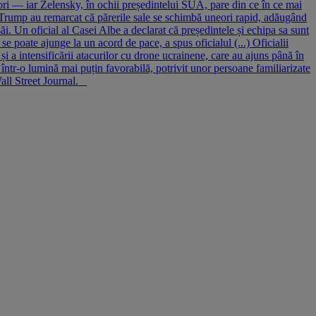
tori — iar Zelensky, în ochii președintelui SUA, pare din ce în ce mai
i Trump au remarcat că părerile sale se schimbă uneori rapid, adăugând
ăi. Un oficial al Casei Albe a declarat că președintele și echipa sa sunt
se poate ajunge la un acord de pace, a spus oficialul (...) Oficialii
i a intensificării atacurilor cu drone ucrainene, care au ajuns până în
 într-o lumină mai puțin favorabilă, potrivit unor persoane familiarizate
Wall Street Journal.