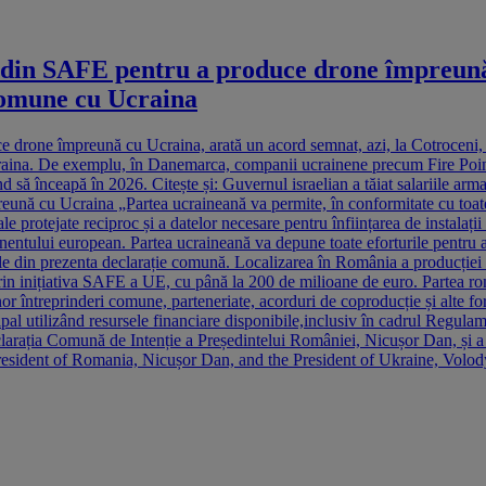
o din SAFE pentru a produce drone împreu
comune cu Ucraina
 drone împreună cu Ucraina, arată un acord semnat, azi, la Cotroceni,
na. De exemplu, în Danemarca, companii ucrainene precum Fire Point sau
ă înceapă în 2026. Citește și: Guvernul israelian a tăiat salariile arm
ă cu Ucraina „Partea ucraineană va permite, în conformitate cu toate le
uale protejate reciproc și a datelor necesare pentru înființarea de instala
nentului european. Partea ucraineană va depune toate eforturile pentru a 
ițiile din prezenta declarație comună. Localizarea în România a producției
, prin inițiativa SAFE a UE, cu până la 200 de milioane de euro. Partea r
r întreprinderi comune, parteneriate, acorduri de coproducție și alte form
cipal utilizând resursele financiare disponibile,inclusiv în cadrul Regu
eclarația Comună de Intenție a Președintelui României, Nicușor Dan, și 
President of Romania, Nicușor Dan, and the President of Ukraine, Volo