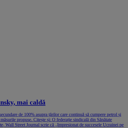
ensky, mai caldă
e secundare de 100% asupra țărilor care continuă să cumpere petrol și
măsurile propuse. Citește și: O federație sindicală din Sănătate
te, Wall Street Journal scrie că „Impresionat de succesele Ucrainei pe