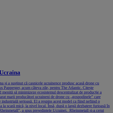
 Ucraina
ina și a susținut că casnicele ucrainence produsc acasă drone cu
s Papperger, acum câteva zile, pentru The Atlantic. Citește
d menită să minimizeze ecosistemul descentralizat de producție a
arat marii producători ucraineni de drone cu „gospodinele” care
industrială serioasă. El a respins acest model ca fiind nefiind o
 la scară mică, la nivel local. Însă, după o largă dezbatere furioasă în
Rheinmetall”, a spus președintele Ucrainei. Rheinmetall și-a cerut