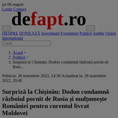
joi
06 august
Login
Contact
DESPRE
DONEAZĂ
Investigații
Eveniment
Politică
Justiție
Opinii
Internațional
Acasă
>
Politică
>
Surpriză la Chișinău: Dodon condamnă războiul pornit de
Rusi...
Publicat: 28 noiembrie 2022, 14:36
Actualizat la: 28 noiembrie
2022, 20:40
Surpriză la Chișinău: Dodon condamnă
războiul pornit de Rusia și mulțumește
României pentru curentul livrat
Moldovei