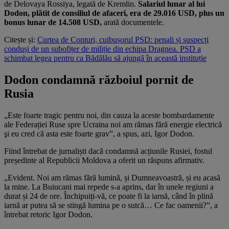
de Delovaya Rossiya, legată de Kremlin.
Salariul lunar al lui
Dodon, plătit de consiliul de afaceri, era de 29.016 USD, plus un
bonus lunar de 14.508 USD,
arată documentele.
Citește și:
Curtea de Conturi, cuibușorul PSD: penali și suspecți
conduși de un subofițer de miliție din echipa Dragnea. PSD a
schimbat legea pentru ca Bădălău să ajungă în această instituție
Dodon condamnă războiul pornit de
Rusia
„Este foarte tragic pentru noi, din cauza la aceste bombardamente
ale Federației Ruse spre Ucraina noi am rămas fără energie electrică
şi eu cred că asta este foarte grav”, a spus, azi, Igor Dodon.
Fiind întrebat de jurnaliști dacă condamnă acțiunile Rusiei, fostul
președinte al Republicii Moldova a oferit un răspuns afirmativ.
„Evident. Noi am rămas fără lumină, și Dumneavoastră, și eu acasă
la mine. La Buiucani mai repede s-a aprins, dar în unele regiuni a
durat și 24 de ore. Închipuiți-vă, ce poate fi la iarnă, când în plină
iarnă ar putea să se stingă lumina pe o sutcă… Ce fac oamenii?”, a
întrebat retoric Igor Dodon.