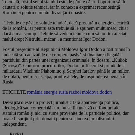
Totodată, fostul șef al statului este de părere că ar fi oportun să fie
căutată o soluție tehnică, iar în context a exprimat recunoștință
României pentru curentul livrat țării noastre.
„Trebuie de găsit o soluţie tehnică, dacă procurăm energie electrică
de la români, iar pentru asta trebuie să le spunem mulțumesc, chiar
dacă e mai scump. Trebuie să vedem tehnic cum să nu fim afectați,
malul drept Nistrului, măcar”, a menționat Igor Dodon.
Fostul președinte al Republicii Moldova Igor Dodon a fost trimis în
judecată sub acuzațiile de corupere pasivă și finanțarea ilegală a
partidului din partea unei organizații criminale, în dosarul „Kuliok
(Sacoșa)”. Conform procurorilor, Dodon ar fi cerut și primit de la
miliardarii Vladimir Plahotniuc și Serghei Iaralov până la un milion
de dolari, pentru a-i scăpa, printre altele, de răspunderea penală în
Rusia.
ETICHETE
românia
energie
rusia
razboi
moldova
dodon
DeFapt.ro
este un proiect jurnalistic fără apartenență politică,
ideologică sau comercială care nu se finanțează cu fonduri ale
statului român și nici cu sume provenite de la partidele politice, dar
poate fi sprijinit prin donații pentru susținerea jurnalismului
independent.
PayPal