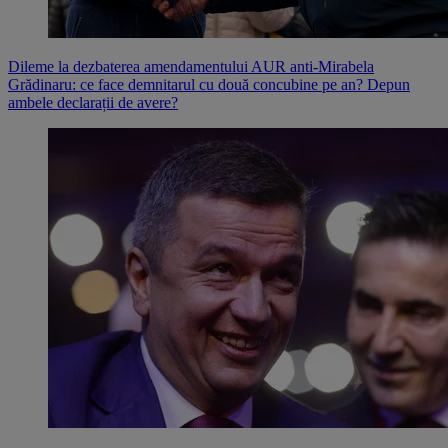
Dileme la dezbaterea amendamentului AUR anti-Mirabela
Grădinaru: ce face demnitarul cu două concubine pe an? Depun
ambele declarații de avere?