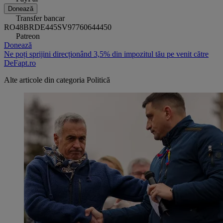
Donează
Transfer bancar
RO48BRDE445SV97760644450
Patreon
Donează
Ne poți sprijini direcționând 3,5% din impozitul tău pe venit către
DeFapt.ro
Alte articole din categoria
Politică