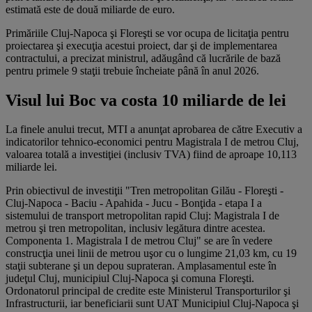
estimată este de două miliarde de euro.
Primăriile Cluj-Napoca şi Floreşti se vor ocupa de licitaţia pentru
proiectarea şi execuţia acestui proiect, dar şi de implementarea
contractului, a precizat ministrul, adăugând că lucrările de bază
pentru primele 9 staţii trebuie încheiate până în anul 2026.
Visul lui Boc va costa 10 miliarde de lei
La finele anului trecut, MTI a anunţat aprobarea de către Executiv a
indicatorilor tehnico-economici pentru Magistrala I de metrou Cluj,
valoarea totală a investiţiei (inclusiv TVA) fiind de aproape 10,113
miliarde lei.
Prin obiectivul de investiţii "Tren metropolitan Gilău - Floreşti -
Cluj-Napoca - Baciu - Apahida - Jucu - Bonţida - etapa I a
sistemului de transport metropolitan rapid Cluj: Magistrala I de
metrou şi tren metropolitan, inclusiv legătura dintre acestea.
Componenta 1. Magistrala I de metrou Cluj" se are în vedere
construcţia unei linii de metrou uşor cu o lungime 21,03 km, cu 19
staţii subterane şi un depou suprateran. Amplasamentul este în
judeţul Cluj, municipiul Cluj-Napoca şi comuna Floreşti.
Ordonatorul principal de credite este Ministerul Transporturilor şi
Infrastructurii, iar beneficiarii sunt UAT Municipiul Cluj-Napoca şi