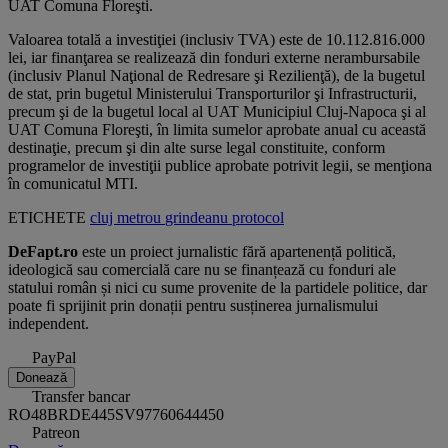
UAT Comuna Floreşti.
Valoarea totală a investiţiei (inclusiv TVA) este de 10.112.816.000
lei, iar finanţarea se realizează din fonduri externe nerambursabile
(inclusiv Planul Naţional de Redresare şi Rezilienţă), de la bugetul
de stat, prin bugetul Ministerului Transporturilor şi Infrastructurii,
precum şi de la bugetul local al UAT Municipiul Cluj-Napoca şi al
UAT Comuna Floreşti, în limita sumelor aprobate anual cu această
destinaţie, precum şi din alte surse legal constituite, conform
programelor de investiţii publice aprobate potrivit legii, se menţiona
în comunicatul MTI.
ETICHETE
cluj
metrou
grindeanu
protocol
DeFapt.ro
este un proiect jurnalistic fără apartenență politică,
ideologică sau comercială care nu se finanțează cu fonduri ale
statului român și nici cu sume provenite de la partidele politice, dar
poate fi sprijinit prin donații pentru susținerea jurnalismului
independent.
PayPal
Donează
Transfer bancar
RO48BRDE445SV97760644450
Patreon