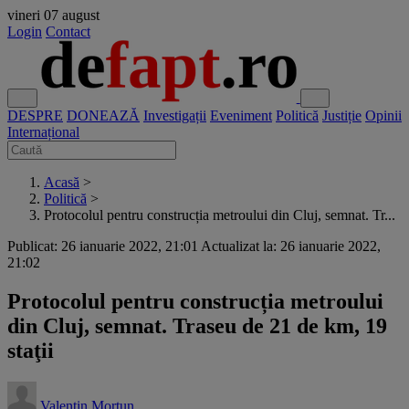
vineri
07 august
Login
Contact
DESPRE
DONEAZĂ
Investigații
Eveniment
Politică
Justiție
Opinii
Internațional
Acasă
>
Politică
>
Protocolul pentru construcția metroului din Cluj, semnat. Tr...
Publicat: 26 ianuarie 2022, 21:01
Actualizat la: 26 ianuarie 2022,
21:02
Protocolul pentru construcția metroului
din Cluj, semnat. Traseu de 21 de km, 19
staţii
Valentin Morțun