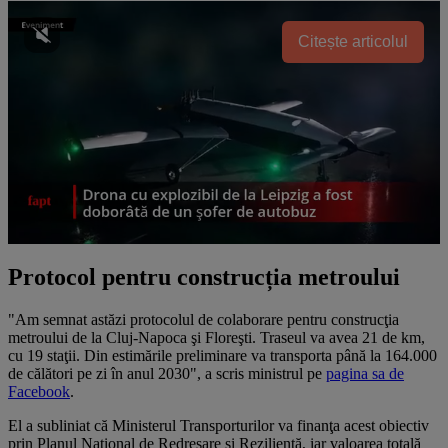
Citește articolul
Protocol pentru construcția metroului
"Am semnat astăzi protocolul de colaborare pentru construcţia
metroului de la Cluj-Napoca şi Floreşti. Traseul va avea 21 de km,
cu 19 staţii. Din estimările preliminare va transporta până la 164.000
de călători pe zi în anul 2030", a scris ministrul pe
pagina sa de
Facebook
.
El a subliniat că Ministerul Transporturilor va finanţa acest obiectiv
prin Planul Naţional de Redresare şi Rezilienţă, iar valoarea totală