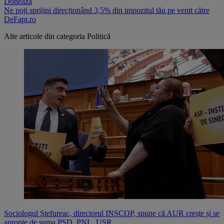
Donează
Ne poți sprijini direcționând 3,5% din impozitul tău pe venit către
DeFapt.ro
Alte articole din categoria
Politică
Sociologul Ștefureac, directorul INSCOP, spune că AUR crește și se
apropie de suma PSD, PNL, USR