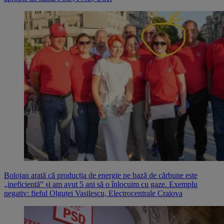
Bolojan arată că producția de energie pe bază de cărbune este
„ineficientă” și am avut 5 ani să o înlocuim cu gaze. Exemplu
negativ: fieful Olguței Vasilescu, Electrocentrale Craiova