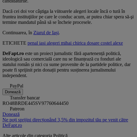
candidaturile.
Dacă cei doi vor câştiga la viitoarele alegeri locale încă o tură în
fruntea instituţiilor pe care le conduc acum, ar putea chiar spera să-şi
termine mandatul până să se încheie procesele.
Continuarea, în
Ziarul de Iași
.
ETICHETE
penal
iasi
alegeri
mihai chirica
dosare
costel alexe
DeFapt.ro
este un proiect jurnalistic fără apartenență politică,
ideologică sau comercială care nu se finanțează cu fonduri ale
statului român și nici cu sume provenite de la partidele politice, dar
poate fi sprijinit prin donații pentru susținerea jurnalismului
independent.
PayPal
Donează
Transfer bancar
RO48BRDE445SV97760644450
Patreon
Donează
Ne poți sprijini direcționând 3,5% din impozitul tău pe venit către
DeFapt.ro
Alte articole din categoria
Politică