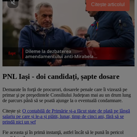
Citește articolul
PNL Iași - doi candidați, șapte dosare
Demarate în forţă de procurori, dosarele penale care îi vizează pe
primar şi pe preşedintele Consiliului Judeţean mai au un drum lung
de parcurs până să se poată ajunge la o eventuală condamnare.
Citește și:
O contabilă de Primărie și-a făcut state de plată pe lângă
salariu pe care și le-a și plătit, lunar, timp de cinci ani, fără să se
prindă nici un șef
Fie aceasta şi în primă instanţă, astfel încât să le pună în pericol