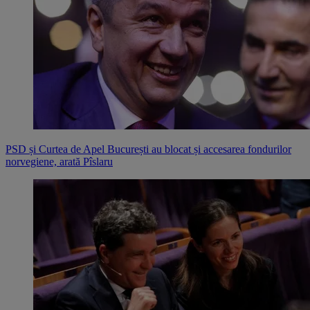
PSD și Curtea de Apel București au blocat și accesarea fondurilor
norvegiene, arată Pîslaru