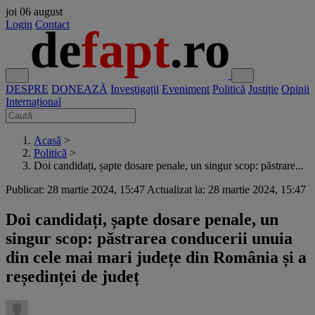
joi
06 august
Login
Contact
DESPRE
DONEAZĂ
Investigații
Eveniment
Politică
Justiție
Opinii
Internațional
Acasă
>
Politică
>
Doi candidați, șapte dosare penale, un singur scop: păstrare...
Publicat: 28 martie 2024, 15:47
Actualizat la: 28 martie 2024, 15:47
Doi candidați, șapte dosare penale, un
singur scop: păstrarea conducerii unuia
din cele mai mari județe din România și a
reședinței de județ