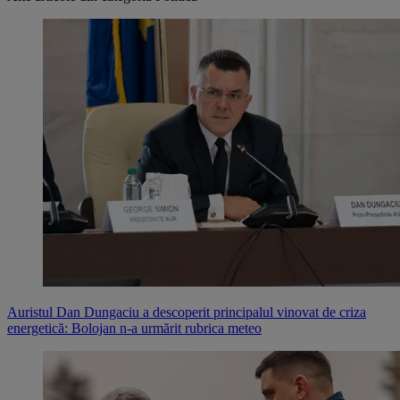
Auristul Dan Dungaciu a descoperit principalul vinovat de criza
energetică: Bolojan n-a urmărit rubrica meteo