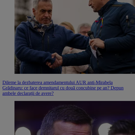
Dileme la dezbaterea amendamentului AUR anti-Mirabela
Grădinaru: ce face demnitarul cu două concubine pe an? Depun
ambele declarații de avere?