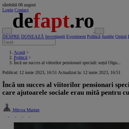
sâmbătă
08 august
Login
Contact
DESPRE
DONEAZĂ
Investigații
Eveniment
Politică
Justiție
Opinii
Acasă
>
Politică
>
Încă un succes al viitorilor pensionari speciali: soțul Olgu...
Publicat: 12 iunie 2023, 16:51
Actualizat la: 12 iunie 2023, 16:51
Încă un succes al viitorilor pensionari spe
care ajutoarele sociale erau mită pentru 
Mircea Marian