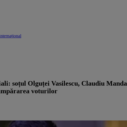
Internațional
ciali: soțul Olguței Vasilescu, Claudiu Manda
cumpărarea voturilor