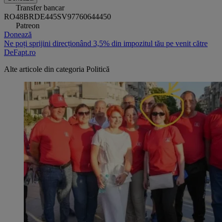
Transfer bancar
RO48BRDE445SV97760644450
Patreon
Donează
Ne poți sprijini direcționând 3,5% din impozitul tău pe venit către
DeFapt.ro
Alte articole din categoria
Politică