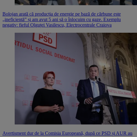
Bolojan arată că producția de energie pe bază de cărbune este
„ineficientă” și am avut 5 ani să o înlocuim cu gaze. Exemplu
negativ: fieful Olguței Vasilescu, Electrocentrale Craiova
Avertisment dur de la Comisia Europeană, după ce PSD și AUR au