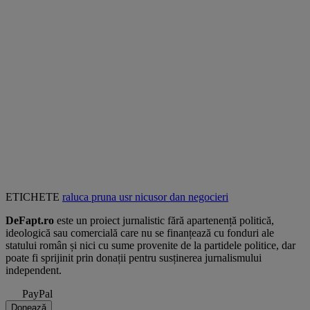
ETICHETE
raluca pruna
usr
nicusor dan
negocieri
DeFapt.ro
este un proiect jurnalistic fără apartenență politică,
ideologică sau comercială care nu se finanțează cu fonduri ale
statului român și nici cu sume provenite de la partidele politice, dar
poate fi sprijinit prin donații pentru susținerea jurnalismului
independent.
PayPal
Donează