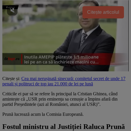
Citește articolul
Citește și:
Cea mai nerușinată sinecură: comitetul secret de unde 17
penali și politruci de top iau 21.000 de lei pe lună
Criticile ei par să se refere în principal la Cristian Ghinea, când
amintește că „USR prin eminența sa cenușie a împins afară din
partid Președintele (azi al României, atunci al USR)”.
Prună lucrează acum la Comisia Europeană.
Fostul ministru al Justiției Raluca Prună