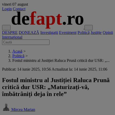
vineri
07 august
Login
Contact
DESPRE
DONEAZĂ
Investigații
Eveniment
Politică
Justiție
Opinii
Internațional
Acasă
>
Politică
>
Fostul ministru al Justiției Raluca Prună critică dur USR: „...
Publicat: 14 iunie 2025, 10:56
Actualizat la: 14 iunie 2025, 11:06
Fostul ministru al Justiției Raluca Prună
critică dur USR: „Maturizați-vă,
îmbătrâniți deja în rele”
Mircea Marian