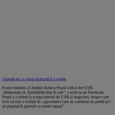
Adaugă-ne ca sursă preferată în
Google
Fostul ministru al Justiției Raluca Prună critică dur USR:
„Maturizați-vă, îmbătrâniți deja în rele”, a scris ea pe Facebook.
Prună s-a referit la echipa trimisă de USR la negocieri, despre care
scris că este o echipă de „egocentrici care au confiscat un partid și l-
au populat în general cu emuli supuși”.