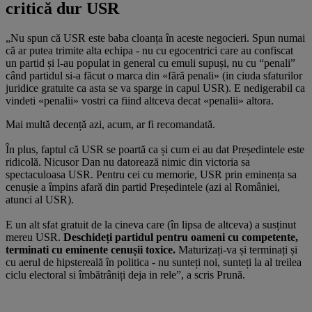
critică dur USR
„Nu spun că USR este baba cloanța în aceste negocieri. Spun numai
că ar putea trimite alta echipa - nu cu egocentrici care au confiscat
un partid și l-au populat in general cu emuli supuși, nu cu “penali”
când partidul si-a făcut o marca din «fără penali» (in ciuda sfaturilor
juridice gratuite ca asta se va sparge in capul USR). E nedigerabil ca
vindeti «penalii» vostri ca fiind altceva decat «penalii» altora.
Mai multă decență azi, acum, ar fi recomandată.
În plus, faptul că USR se poartă ca și cum ei au dat Președintele este
ridicolă. Nicusor Dan nu datorează nimic din victoria sa
spectaculoasa USR. Pentru cei cu memorie, USR prin eminența sa
cenușie a împins afară din partid Președintele (azi al României,
atunci al USR).
E un alt sfat gratuit de la cineva care (în lipsa de altceva) a susținut
mereu USR.
Deschideți partidul pentru oameni cu competente,
terminati cu eminente cenușii toxice.
Maturizați-va și terminați și
cu aerul de hipstereală în politica - nu sunteți noi, sunteți la al treilea
ciclu electoral si îmbătrâniți deja in rele”, a scris Prună.