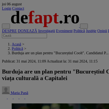
joi
06 august
Login
Contact
DESPRE
DONEAZĂ
Investigații
Eveniment
Politică
Justiție
Opinii
Acasă
>
Politică
>
Burduja are un plan pentru "Bucureștiul Coolt". Candidatul P...
Publicat: 31 mai 2024, 11:09
Actualizat la: 31 mai 2024, 11:15
Burduja are un plan pentru "Bucureștiul 
viața culturală a Capitalei
Maria Pană