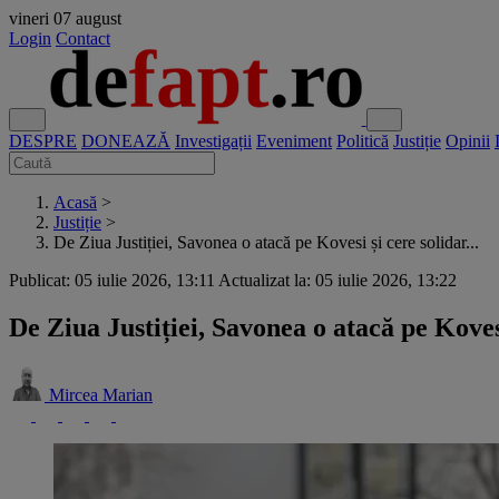
vineri
07 august
Login
Contact
DESPRE
DONEAZĂ
Investigații
Eveniment
Politică
Justiție
Opinii
Acasă
>
Justiție
>
De Ziua Justiției, Savonea o atacă pe Kovesi și cere solidar...
Publicat: 05 iulie 2026, 13:11
Actualizat la: 05 iulie 2026, 13:22
De Ziua Justiției, Savonea o atacă pe Kovesi
Mircea Marian