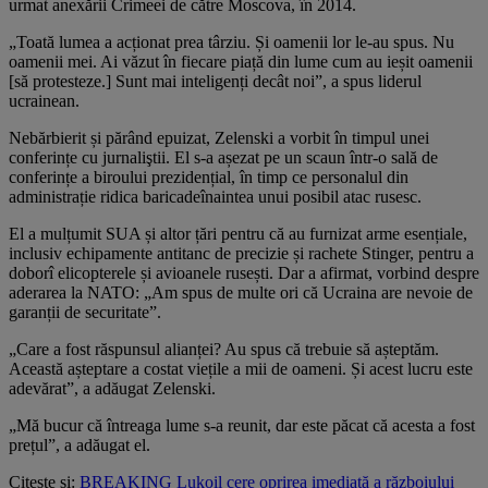
urmat anexării Crimeei de către Moscova, în 2014.
„Toată lumea a acționat prea târziu. Și oamenii lor le-au spus. Nu
oamenii mei. Ai văzut în fiecare piață din lume cum au ieșit oamenii
[să protesteze.] Sunt mai inteligenți decât noi”, a spus liderul
ucrainean.
Nebărbierit și părând epuizat, Zelenski a vorbit în timpul unei
conferințe cu jurnaliştii. El s-a așezat pe un scaun într-o sală de
conferințe a biroului prezidențial, în timp ce personalul din
administrație ridica baricadeînaintea unui posibil atac rusesc.
El a mulțumit SUA și altor țări pentru că au furnizat arme esențiale,
inclusiv echipamente antitanc de precizie și rachete Stinger, pentru a
doborî elicopterele și avioanele rusești. Dar a afirmat, vorbind despre
aderarea la NATO: „Am spus de multe ori că Ucraina are nevoie de
garanții de securitate”.
„Care a fost răspunsul alianței? Au spus că trebuie să așteptăm.
Această așteptare a costat viețile a mii de oameni. Și acest lucru este
adevărat”, a adăugat Zelenski.
„Mă bucur că întreaga lume s-a reunit, dar este păcat că acesta a fost
prețul”, a adăugat el.
Citește și:
BREAKING Lukoil cere oprirea imediată a războiului