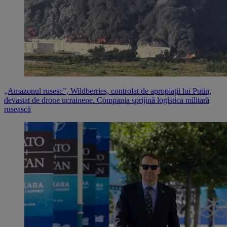
„Amazonul rusesc”, Wildberries, controlat de apropiații lui Putin,
devastat de drone ucrainene. Compania sprijină logistica militară
rusească