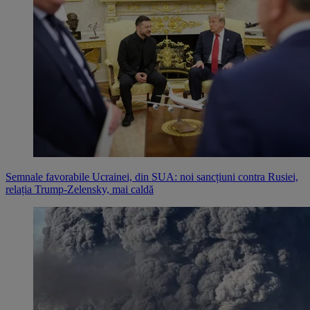
Semnale favorabile Ucrainei, din SUA: noi sancțiuni contra Rusiei,
relația Trump-Zelensky, mai caldă