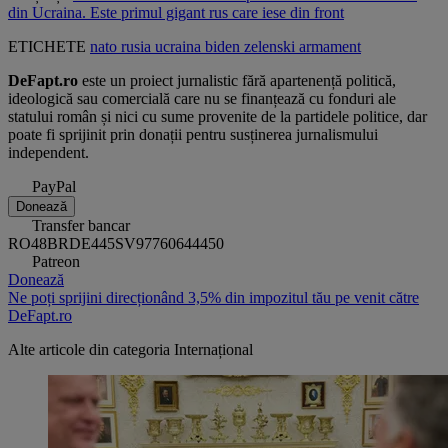
din Ucraina. Este primul gigant rus care iese din front
ETICHETE
nato
rusia
ucraina
biden
zelenski
armament
DeFapt.ro
este un proiect jurnalistic fără apartenență politică,
ideologică sau comercială care nu se finanțează cu fonduri ale
statului român și nici cu sume provenite de la partidele politice, dar
poate fi sprijinit prin donații pentru susținerea jurnalismului
independent.
PayPal
Donează
Transfer bancar
RO48BRDE445SV97760644450
Patreon
Donează
Ne poți sprijini direcționând 3,5% din impozitul tău pe venit către
DeFapt.ro
Alte articole din categoria
Internațional