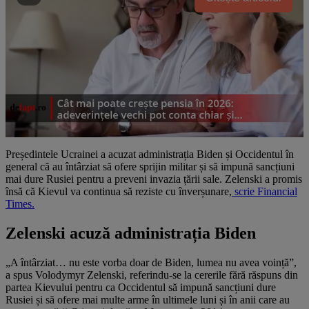
Președintele Ucrainei a acuzat administrația Biden și Occidentul în
general că au întârziat să ofere sprijin militar și să impună sancțiuni
mai dure Rusiei pentru a preveni invazia țării sale. Zelenski a promis
însă că Kievul va continua să reziste cu înverșunare,
scrie Financial
Times.
Zelenski acuză administrația Biden
„A întârziat… nu este vorba doar de Biden, lumea nu avea voință”,
a spus Volodymyr Zelenski, referindu-se la cererile fără răspuns din
partea Kievului pentru ca Occidentul să impună sancțiuni dure
Rusiei și să ofere mai multe arme în ultimele luni și în anii care au