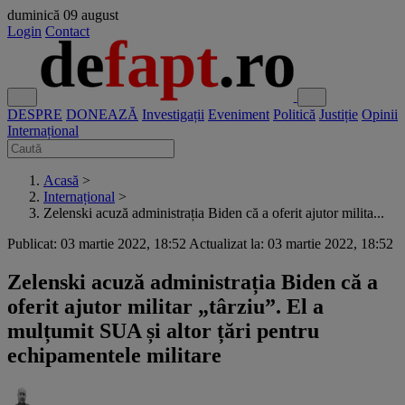
duminică
09 august
Login
Contact
DESPRE
DONEAZĂ
Investigații
Eveniment
Politică
Justiție
Opinii
Internațional
Acasă
>
Internațional
>
Zelenski acuză administrația Biden că a oferit ajutor milita...
Publicat: 03 martie 2022, 18:52
Actualizat la: 03 martie 2022, 18:52
Zelenski acuză administrația Biden că a
oferit ajutor militar „târziu”. El a
mulțumit SUA și altor țări pentru
echipamentele militare