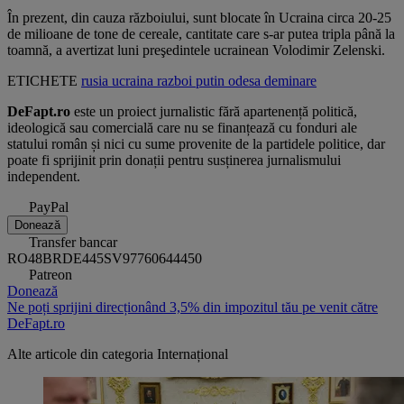
În prezent, din cauza războiului, sunt blocate în Ucraina circa 20-25
de milioane de tone de cereale, cantitate care s-ar putea tripla până la
toamnă, a avertizat luni preşedintele ucrainean Volodimir Zelenski.
ETICHETE
rusia
ucraina
razboi
putin
odesa
deminare
DeFapt.ro
este un proiect jurnalistic fără apartenență politică,
ideologică sau comercială care nu se finanțează cu fonduri ale
statului român și nici cu sume provenite de la partidele politice, dar
poate fi sprijinit prin donații pentru susținerea jurnalismului
independent.
PayPal
Donează
Transfer bancar
RO48BRDE445SV97760644450
Patreon
Donează
Ne poți sprijini direcționând 3,5% din impozitul tău pe venit către
DeFapt.ro
Alte articole din categoria
Internațional