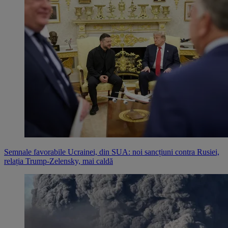
Semnale favorabile Ucrainei, din SUA: noi sancțiuni contra Rusiei,
relația Trump-Zelensky, mai caldă