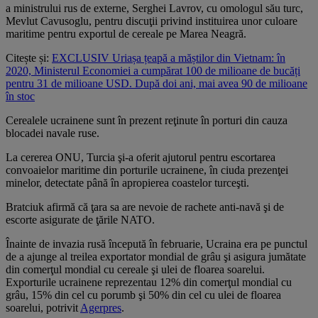
a ministrului rus de externe, Serghei Lavrov, cu omologul său turc,
Mevlut Cavusoglu, pentru discuţii privind instituirea unor culoare
maritime pentru exportul de cereale pe Marea Neagră.
Citește și:
EXCLUSIV Uriașa țeapă a măștilor din Vietnam: în
2020, Ministerul Economiei a cumpărat 100 de milioane de bucăți
pentru 31 de milioane USD. După doi ani, mai avea 90 de milioane
în stoc
Cerealele ucrainene sunt în prezent reţinute în porturi din cauza
blocadei navale ruse.
La cererea ONU, Turcia şi-a oferit ajutorul pentru escortarea
convoaielor maritime din porturile ucrainene, în ciuda prezenţei
minelor, detectate până în apropierea coastelor turceşti.
Bratciuk afirmă că ţara sa are nevoie de rachete anti-navă şi de
escorte asigurate de ţările NATO.
Înainte de invazia rusă începută în februarie, Ucraina era pe punctul
de a ajunge al treilea exportator mondial de grâu şi asigura jumătate
din comerţul mondial cu cereale şi ulei de floarea soarelui.
Exporturile ucrainene reprezentau 12% din comerţul mondial cu
grâu, 15% din cel cu porumb şi 50% din cel cu ulei de floarea
soarelui, potrivit
Agerpres
.