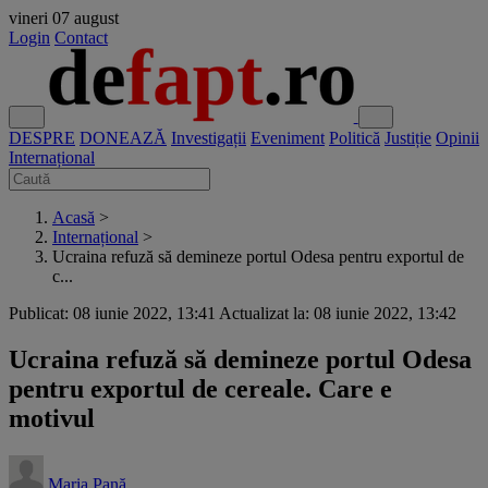
vineri
07 august
Login
Contact
DESPRE
DONEAZĂ
Investigații
Eveniment
Politică
Justiție
Opinii
Internațional
Acasă
>
Internațional
>
Ucraina refuză să demineze portul Odesa pentru exportul de
c...
Publicat: 08 iunie 2022, 13:41
Actualizat la: 08 iunie 2022, 13:42
Ucraina refuză să demineze portul Odesa
pentru exportul de cereale. Care e
motivul
Maria Pană