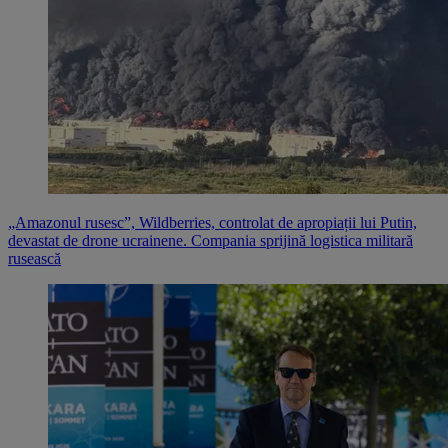
„Amazonul rusesc”, Wildberries, controlat de apropiații lui Putin,
devastat de drone ucrainene. Compania sprijină logistica militară
rusească